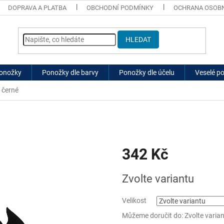
DOPRAVA A PLATBA
OBCHODNÍ PODMÍNKY
OCHRANA OSOBN
HLEDAT
ponožky
Ponožky dle barvy
Ponožky dle účelu
Veselé p
 černé
342 Kč
Měrná
Zvolte variantu
cena:
Velikost
Můžeme doručit do:
Zvolte varia