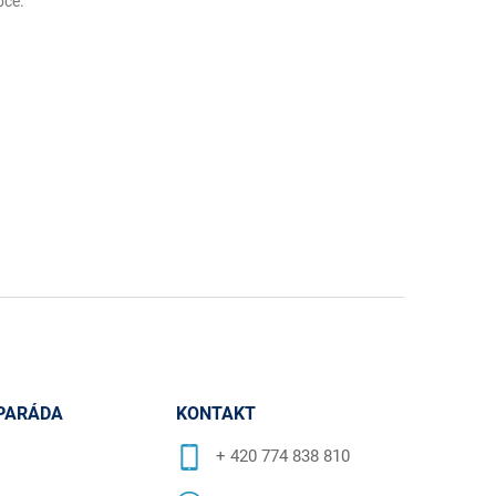
bce
:
PARÁDA
KONTAKT
+ 420 774 838 810