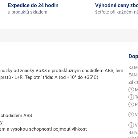
Expedice do 24 hodin
Výhodné ceny zbo
u produktů skladem
šetřete při každém 
Dop
Kate
onožky od značky VoXX s protiskluzným chodidlem ABS, lem
EAN
:
prstů - L+R. Teplotní třída: A (od +10° do +35°C)
Zákl
?
M
?
Te
?
Př
?
V
m chodidlem ABS
ky
?
V
kem a vysokou schopností pojmout vlhkost
Barv