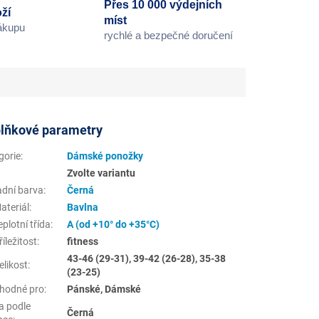
Přes 10 000 výdejních
ží
míst
nákupu
rychlé a bezpečné doručení
lňkové parametry
gorie
:
Dámské ponožky
Zvolte variantu
adní barva
:
Černá
ateriál
:
Bavlna
plotní třída
:
A (od +10° do +35°C)
íležitost
:
fitness
43-46 (29-31), 39-42 (26-28), 35-38
elikost
:
(23-25)
hodné pro
:
Pánské, Dámské
a podle
Černá