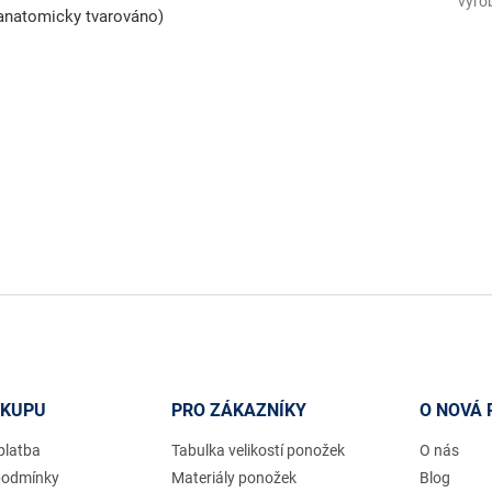
výro
(anatomicky tvarováno)
ÁKUPU
PRO ZÁKAZNÍKY
O NOVÁ 
platba
Tabulka velikostí ponožek
O nás
podmínky
Materiály ponožek
Blog