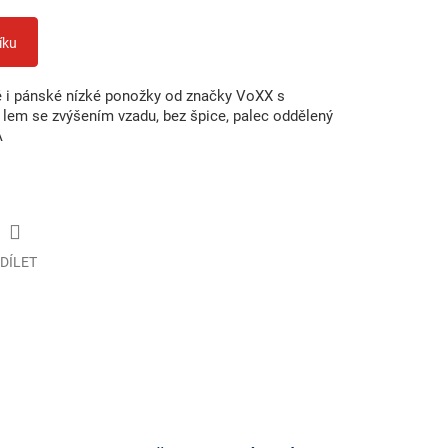
íku
 i pánské nízké ponožky od značky VoXX s
lem se zvýšením vzadu, bez špice, palec oddělený
A
DÍLET