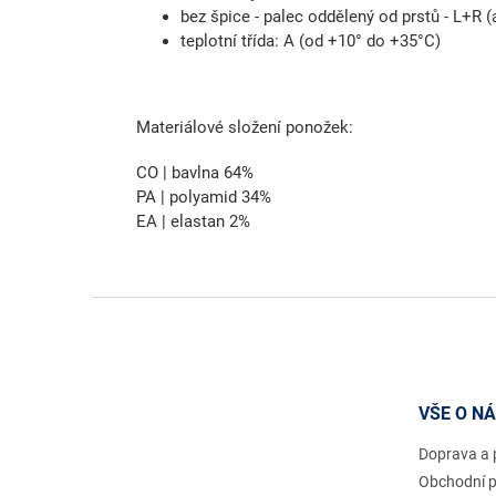
bez špice - palec oddělený od prstů - L+R 
teplotní třída: A (od +10° do +35°C)
Materiálové složení ponožek:
CO | bavlna 64%
PA | polyamid 34%
EA | elastan 2%
Z
á
p
a
t
VŠE O N
í
Doprava a 
Obchodní 