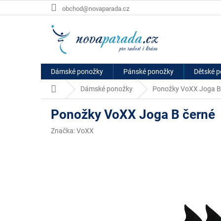
Přejít
obchod@novaparada.cz
na
obsah
Dámské ponožky
Pánské ponožky
Dětské 
Domů
Dámské ponožky
Ponožky VoXX Joga B
Ponožky VoXX Joga B černé
Značka:
VoXX