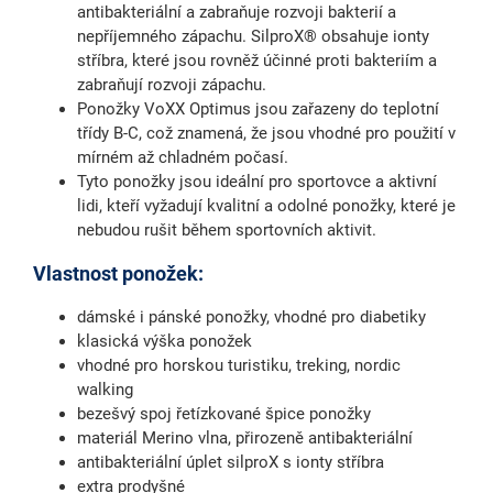
antibakteriální a zabraňuje rozvoji bakterií a
nepříjemného zápachu. SilproX® obsahuje ionty
stříbra, které jsou rovněž účinné proti bakteriím a
zabraňují rozvoji zápachu.
Ponožky VoXX Optimus jsou zařazeny do teplotní
třídy B-C, což znamená, že jsou vhodné pro použití v
mírném až chladném počasí.
Tyto ponožky jsou ideální pro sportovce a aktivní
lidi, kteří vyžadují kvalitní a odolné ponožky, které je
nebudou rušit během sportovních aktivit.
Vlastnost ponožek:
dámské i pánské ponožky, vhodné pro diabetiky
klasická výška ponožek
vhodné pro horskou turistiku, treking, nordic
walking
bezešvý spoj řetízkované špice ponožky
materiál Merino vlna, přirozeně antibakteriální
antibakteriální úplet silproX s ionty stříbra
extra prodyšné