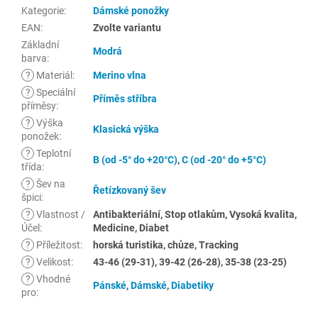
Kategorie
:
Dámské ponožky
EAN
:
Zvolte variantu
Základní
Modrá
barva
:
?
Materiál
:
Merino vlna
?
Speciální
Příměs stříbra
příměsy
:
?
Výška
Klasická výška
ponožek
:
?
Teplotní
B (od -5° do +20°C)
,
C (od -20° do +5°C)
třída
:
?
Šev na
Řetízkovaný šev
špici
:
?
Vlastnost /
Antibakteriální, Stop otlakům, Vysoká kvalita,
Účel
:
Medicine, Diabet
?
Příležitost
:
horská turistika, chůze, Tracking
?
Velikost
:
43-46 (29-31), 39-42 (26-28), 35-38 (23-25)
?
Vhodné
Pánské
,
Dámské
,
Diabetiky
pro
: