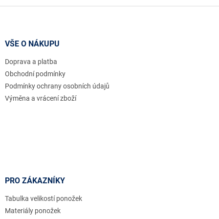
Z
á
p
a
VŠE O NÁKUPU
t
Doprava a platba
í
Obchodní podmínky
Podmínky ochrany osobních údajů
Výměna a vrácení zboží
PRO ZÁKAZNÍKY
Tabulka velikostí ponožek
Materiály ponožek