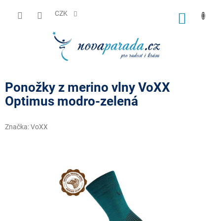
Přejít
na
CZK
NÁKUP
obsah
KOŠÍK
Ponožky z merino vlny VoXX
Optimus modro-zelená
Značka:
VoXX