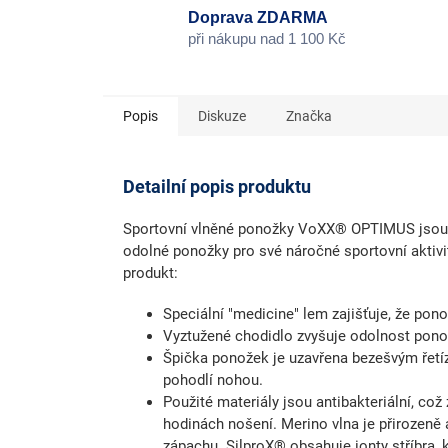
Doprava ZDARMA
při nákupu nad 1 100 Kč
Popis
Diskuze
Značka
Detailní popis produktu
Sportovní vlněné ponožky VoXX® OPTIMUS jsou id
odolné ponožky pro své náročné sportovní aktivit
produkt:
Speciální "medicine" lem zajišťuje, že ponož
Vyztužené chodidlo zvyšuje odolnost ponož
Špička ponožek je uzavřena bezešvým řetíz
pohodlí nohou.
Použité materiály jsou antibakteriální, což
hodinách nošení. Merino vlna je přirozeně a
zápachu. SilproX® obsahuje ionty stříbra, k