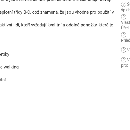
?
Š
špici
lotní třídy B-C, což znamená, že jsou vhodné pro použití v
?
Vlas
tivní lidi, kteří vyžadují kvalitní a odolné ponožky, které je
Účel
:
?
Příle
?
V
etiky
?
V
pro
:
ic walking
ální