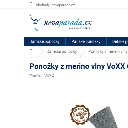
Přejít
obchod@novaparada.cz
na
obsah
Dámské ponožky
Pánské ponožky
Dětské 
Domů
Dámské ponožky
Ponožky z merino vlny
Ponožky z merino vlny VoXX 
Značka:
VoXX