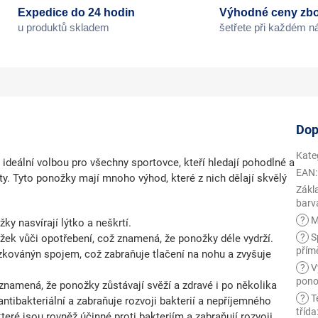
Expedice do 24 hodin
Výhodné ceny zbo
u produktů skladem
šetřete při každém 
Dop
Kate
eální volbou pro všechny sportovce, kteří hledají pohodlné a
EAN
:
y. Tyto ponožky mají mnoho výhod, které z nich dělají skvělý
Zákl
barv
?
M
ky nasvírají lýtko a neškrtí.
?
Sp
ek vůči opotřebení, což znamená, že ponožky déle vydrží.
přím
kovánýn spojem, což zabraňuje tlačení na nohu a zvyšuje
?
V
pono
 znamená, že ponožky zůstávají svěží a zdravé i po několika
?
T
ntibakteriální a zabraňuje rozvoji bakterií a nepříjemného
třída
teré jsou rovněž účinné proti bakteriím a zabraňují rozvoji