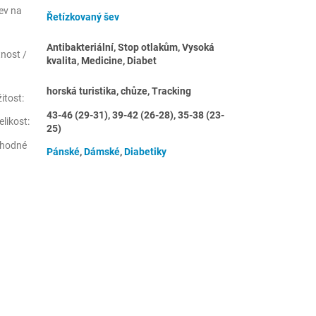
ev na
Řetízkovaný šev
:
Antibakteriální, Stop otlakům, Vysoká
tnost /
kvalita, Medicine, Diabet
horská turistika, chůze, Tracking
žitost
:
43-46 (29-31), 39-42 (26-28), 35-38 (23-
elikost
:
25)
hodné
Pánské
,
Dámské
,
Diabetiky