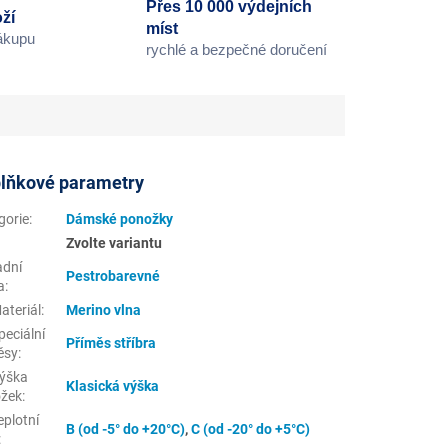
Přes 10 000 výdejních
ží
míst
nákupu
rychlé a bezpečné doručení
lňkové parametry
gorie
:
Dámské ponožky
Zvolte variantu
adní
Pestrobarevné
a
:
ateriál
:
Merino vlna
eciální
Příměs stříbra
ěsy
:
ýška
Klasická výška
žek
:
eplotní
B (od -5° do +20°C)
,
C (od -20° do +5°C)
: