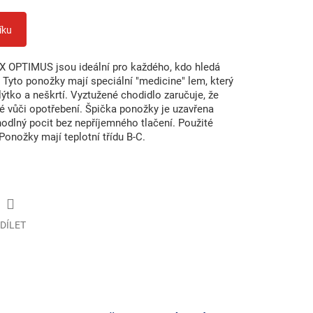
íku
X OPTIMUS jsou ideální pro každého, kdo hledá
 Tyto ponožky mají speciální "medicine" lem, který
 lýtko a neškrtí. Vyztužené chodidlo zaručuje, že
é vůči opotřebení. Špička ponožky je uzavřena
hodlný pocit bez nepříjemného tlačení. Použité
 Ponožky mají teplotní třídu B-C.
DÍLET