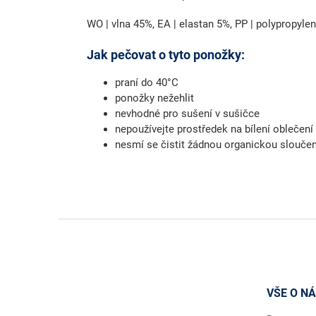
WO | vlna 45%, EA | elastan 5%, PP | polypropyle
Jak pečovat o tyto ponožky:
praní do 40°C
ponožky nežehlit
nevhodné pro sušení v sušičce
nepoužívejte prostředek na bílení oblečení
nesmí se čistit žádnou organickou slouče
Z
á
p
a
t
VŠE O N
í