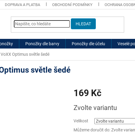
DOPRAVA A PLATBA
OBCHODNÍ PODMÍNKY
OCHRANA OSOBN
HLEDAT
ponožky
Ponožky dle barvy
Ponožky dle účelu
Veselé p
 VoXX Optimus světle šedé
Optimus světle šedé
169 Kč
Měrná
Zvolte variantu
cena:
Velikost
Můžeme doručit do:
Zvolte varia