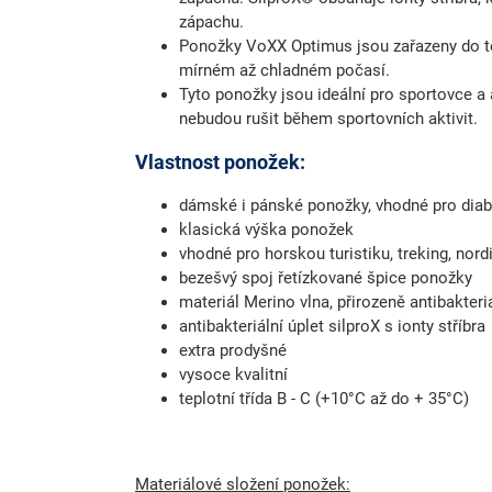
zápachu.
Ponožky VoXX Optimus jsou zařazeny do tep
mírném až chladném počasí.
Tyto ponožky jsou ideální pro sportovce a ak
nebudou rušit během sportovních aktivit.
Vlastnost ponožek:
dámské i pánské ponožky, vhodné pro diab
klasická výška ponožek
vhodné pro horskou turistiku, treking, nord
bezešvý spoj řetízkované špice ponožky
materiál Merino vlna, přirozeně antibakteri
antibakteriální úplet silproX s ionty stříbra
extra prodyšné
vysoce kvalitní
teplotní třída B - C (+10°C až do + 35°C)
Materiálové složení ponožek: