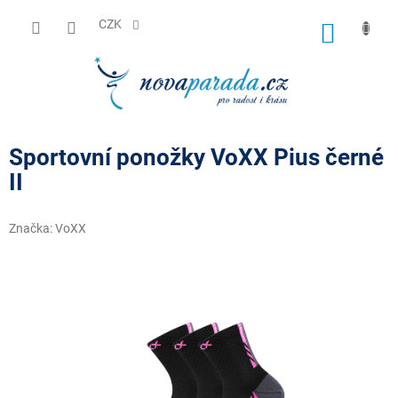
Přejít
na
CZK
NÁKUP
obsah
KOŠÍK
Sportovní ponožky VoXX Pius černé
II
Značka:
VoXX