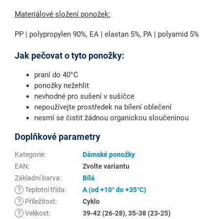
Materiálové složení ponožek:
PP | polypropylen 90%, EA | elastan 5%, PA | polyamid 5%
Jak pečovat o tyto ponožky:
praní do 40°C
ponožky nežehlit
nevhodné pro sušení v sušičce
nepoužívejte prostředek na bílení oblečení
nesmí se čistit žádnou organickou sloučeninou
Doplňkové parametry
Kategorie
:
Dámské ponožky
EAN
:
Zvolte variantu
Základní barva
:
Bílá
?
Teplotní třída
:
A (od +10° do +35°C)
?
Příležitost
:
Cyklo
?
Velikost
:
39-42 (26-28), 35-38 (23-25)