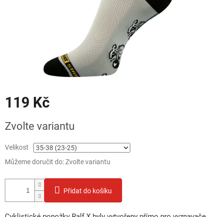
119 Kč
Měrná
Zvolte variantu
cena:
Velikost
Můžeme doručit do:
Zvolte variantu
Přidat do košíku
Cyklistické ponožky Ralf X byly vytvořeny přímo pro vyznavače