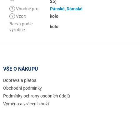
25)
?
Vhodné pro
:
Pánské
,
Dámské
?
Vzor
:
kolo
Barva podle
kolo
výrobce
:
Z
á
p
a
VŠE O NÁKUPU
t
Doprava a platba
í
Obchodní podmínky
Podmínky ochrany osobních údajů
Výměna a vrácení zboží