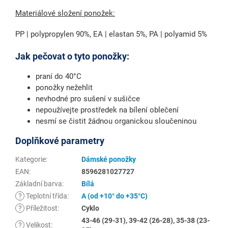
Materiálové složení ponožek:
PP | polypropylen 90%, EA | elastan 5%, PA | polyamid 5%
Jak pečovat o tyto ponožky:
praní do 40°C
ponožky nežehlit
nevhodné pro sušení v sušičce
nepoužívejte prostředek na bílení oblečení
nesmí se čistit žádnou organickou sloučeninou
Doplňkové parametry
Kategorie
:
Dámské ponožky
EAN
:
8596281027727
Základní barva
:
Bílá
?
Teplotní třída
:
A (od +10° do +35°C)
?
Příležitost
:
Cyklo
43-46 (29-31), 39-42 (26-28), 35-38 (23-
?
Velikost
: