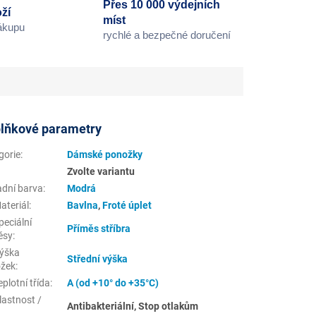
Přes 10 000 výdejních
ží
míst
nákupu
rychlé a bezpečné doručení
lňkové parametry
gorie
:
Dámské ponožky
Zvolte variantu
adní barva
:
Modrá
ateriál
:
Bavlna
,
Froté úplet
eciální
Příměs stříbra
ěsy
:
ýška
Střední výška
žek
:
plotní třída
:
A (od +10° do +35°C)
lastnost /
Antibakteriální, Stop otlakům