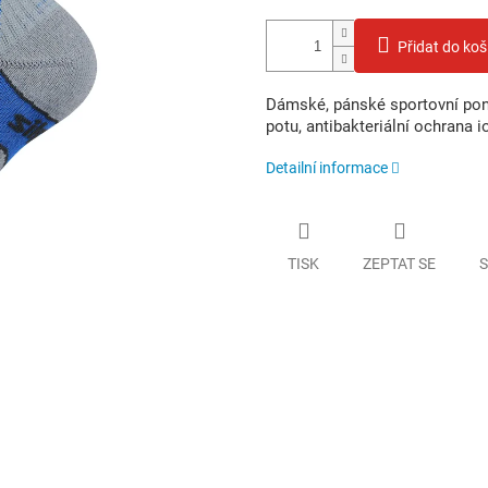
Přidat do koš
Dámské, pánské sportovní pono
potu, antibakteriální ochrana io
Detailní informace
TISK
ZEPTAT SE
S