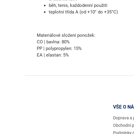
běh, tenis, každodenní použití
teplotní třída A (od +10° do +35°C)
Materiálové složení ponožek:
CO | bavlna: 80%
PP | polypropylen: 15%
EA | elastan: 5%
Z
á
p
a
t
VŠE O N
í
Doprava a 
Obchodní 
Podmínky 