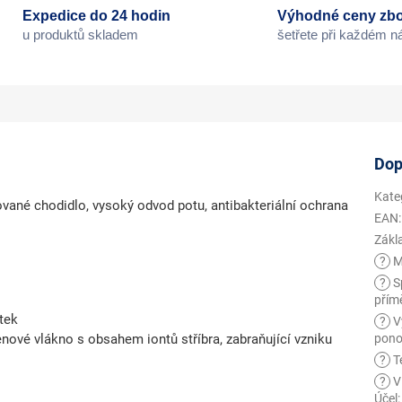
Expedice do 24 hodin
Výhodné ceny zbo
u produktů skladem
šetřete při každém 
Dop
Kate
vané chodidlo, vysoký odvod potu, antibakteriální ochrana
EAN
:
Zákl
?
M
?
Sp
přím
ýtek
?
V
nové vlákno s obsahem iontů stříbra, zabraňující vzniku
pono
?
Te
?
V
Účel
: