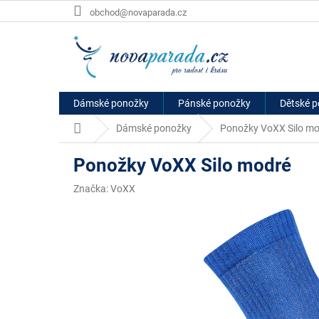
Přejít
obchod@novaparada.cz
na
obsah
Dámské ponožky
Pánské ponožky
Dětské 
Domů
Dámské ponožky
Ponožky VoXX Silo m
Ponožky VoXX Silo modré
Značka:
VoXX