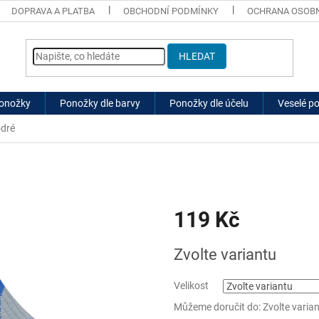
DOPRAVA A PLATBA
OBCHODNÍ PODMÍNKY
OCHRANA OSOBN
HLEDAT
ponožky
Ponožky dle barvy
Ponožky dle účelu
Veselé p
odré
119 Kč
Měrná
Zvolte variantu
cena:
Velikost
Můžeme doručit do:
Zvolte varia