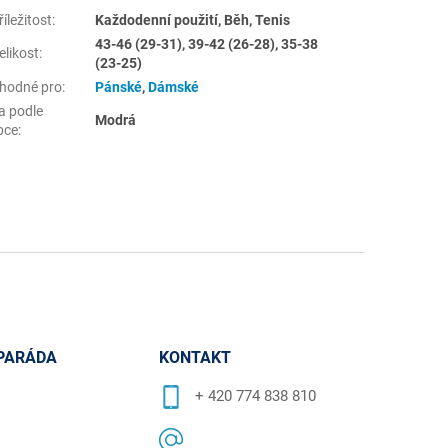
íležitost
:
Každodenní použití, Běh, Tenis
43-46 (29-31), 39-42 (26-28), 35-38
elikost
:
(23-25)
hodné pro
:
Pánské
,
Dámské
a podle
Modrá
bce
:
PARÁDA
KONTAKT
+ 420 774 838 810