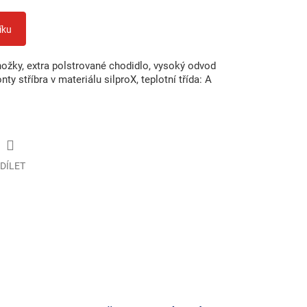
íku
žky, extra polstrované chodidlo, vysoký odvod
nty stříbra v materiálu silproX, teplotní třída: A
DÍLET