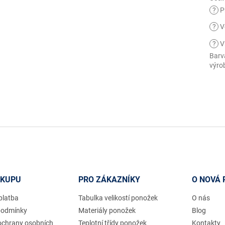
?
Př
?
V
?
V
Barv
výro
ÁKUPU
PRO ZÁKAZNÍKY
O NOVÁ 
platba
Tabulka velikostí ponožek
O nás
podmínky
Materiály ponožek
Blog
ochrany osobních
Teplotní třídy ponožek
Kontakty