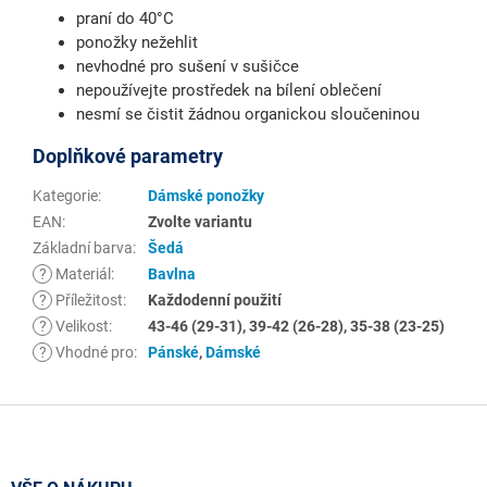
praní do 40°C
ponožky nežehlit
nevhodné pro sušení v sušičce
nepoužívejte prostředek na bílení oblečení
nesmí se čistit žádnou organickou sloučeninou
Doplňkové parametry
Kategorie
:
Dámské ponožky
EAN
:
Zvolte variantu
Základní barva
:
Šedá
?
Materiál
:
Bavlna
?
Příležitost
:
Každodenní použití
?
Velikost
:
43-46 (29-31), 39-42 (26-28), 35-38 (23-25)
?
Vhodné pro
:
Pánské
,
Dámské
Z
á
p
a