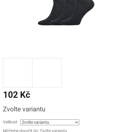
102 Kč
Měrná
Zvolte variantu
cena:
Velikost
Můžeme doručit do:
Zvolte variantu