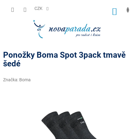
Přejít
na
CZK
NÁKUP
obsah
KOŠÍK
Ponožky Boma Spot 3pack tmavě
šedé
Značka:
Boma