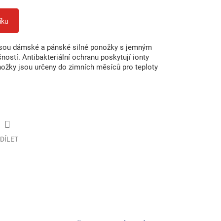
íku
ou dámské a pánské silné ponožky s jemným
ostí. Antibakteriální ochranu poskytují ionty
onožky jsou určeny do zimních měsíců pro teploty
DÍLET