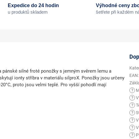
Expedice do 24 hodin
Výhodné ceny zbo
u produktů skladem
šetřete při každém 
Dop
Kate
pánské silné froté ponožky s jemným svěrem lemu a
EAN
:
kytují ionty stříbra v materiálu silproX. Ponožky jsou určeny
Zákl
20°C, proto jsou velmi teplé. Pro vyšší pohodlí mají
?
M
?
V
?
Te
?
S
?
Vl
?
V
?
P