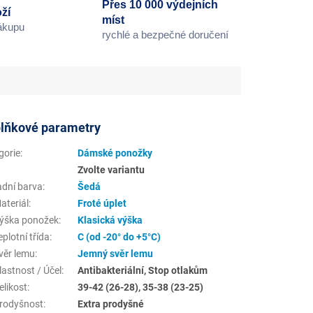
Přes 10 000 výdejních
ží
míst
nákupu
rychlé a bezpečné doručení
lňkové parametry
gorie
:
Dámské ponožky
Zvolte variantu
adní barva
:
Šedá
ateriál
:
Froté úplet
ýška ponožek
:
Klasická výška
plotní třída
:
C (od -20° do +5°C)
věr lemu
:
Jemný svěr lemu
astnost / Účel
:
Antibakteriální, Stop otlakům
elikost
:
39-42 (26-28), 35-38 (23-25)
rodyšnost
:
Extra prodyšné