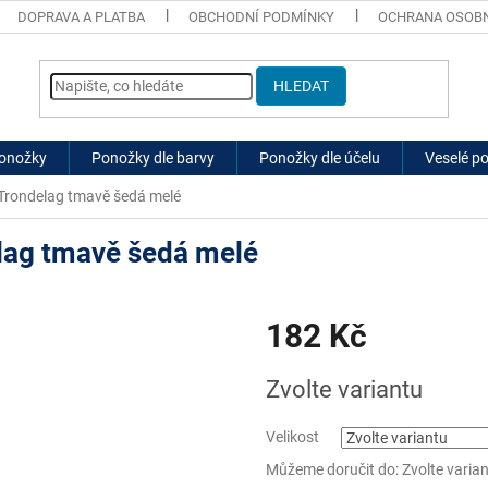
DOPRAVA A PLATBA
OBCHODNÍ PODMÍNKY
OCHRANA OSOBN
HLEDAT
ponožky
Ponožky dle barvy
Ponožky dle účelu
Veselé p
rondelag tmavě šedá melé
ag tmavě šedá melé
182 Kč
Měrná
Zvolte variantu
cena:
Velikost
Můžeme doručit do:
Zvolte varia