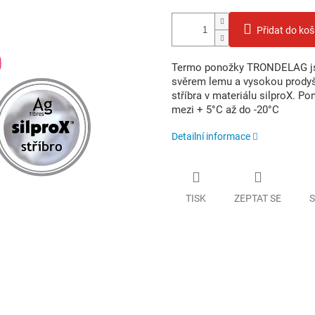
Přidat do koš
Termo ponožky TRONDELAG js
svěrem lemu a vysokou prodyšn
stříbra v materiálu silproX. P
mezi + 5°C až do -20°C
Detailní informace
TISK
ZEPTAT SE
S