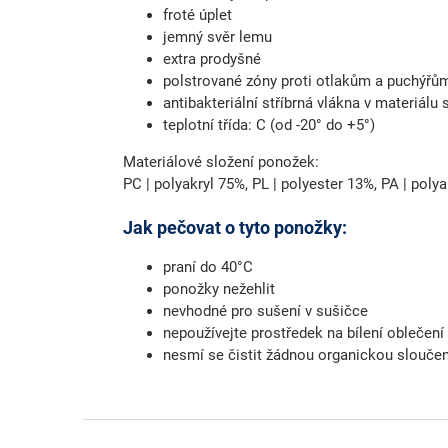
froté úplet
jemný svěr lemu
extra prodyšné
polstrované zóny proti otlakům a puchýřů
antibakteriální stříbrná vlákna v materiálu 
teplotní třída: C (od -20° do +5°)
Materiálové složení ponožek:
PC | polyakryl 75%, PL | polyester 13%, PA | poly
Jak pečovat o tyto ponožky:
praní do 40°C
ponožky nežehlit
nevhodné pro sušení v sušičce
nepoužívejte prostředek na bílení oblečení
nesmí se čistit žádnou organickou slouče
Z