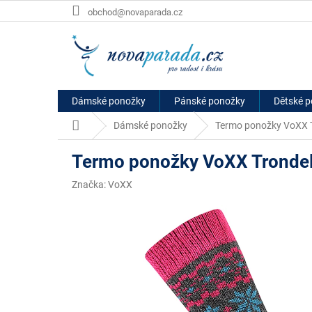
Přejít
obchod@novaparada.cz
na
obsah
Dámské ponožky
Pánské ponožky
Dětské 
Domů
Dámské ponožky
Termo ponožky VoXX T
Termo ponožky VoXX Trondel
Značka:
VoXX