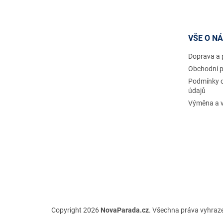
á
p
a
t
VŠE O N
í
Doprava a 
Obchodní 
Podmínky 
údajů
Výměna a v
Copyright 2026
NovaParada.cz
. Všechna práva vyhraz