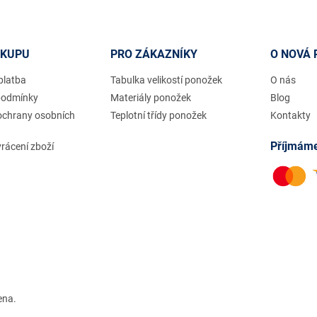
ÁKUPU
PRO ZÁKAZNÍKY
O NOVÁ 
platba
Tabulka velikostí ponožek
O nás
podmínky
Materiály ponožek
Blog
ochrany osobních
Teplotní třídy ponožek
Kontakty
Příjmáme
rácení zboží
ena.