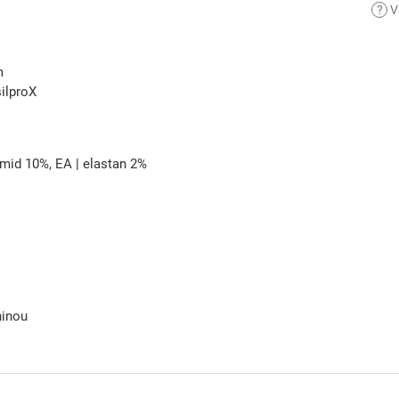
?
V
m
silproX
amid 10%, EA | elastan 2%
ninou