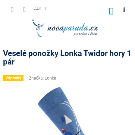
Přejít
na
CZK
NÁKUP
obsah
KOŠÍK
Veselé ponožky Lonka Twidor hory 1
pár
Značka:
Lonka
Výprodej