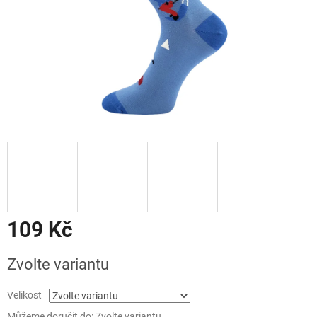
109 Kč
Měrná
Zvolte variantu
cena:
Velikost
Můžeme doručit do:
Zvolte variantu