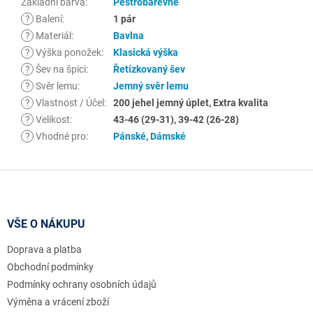
Základní barva
:
Pestrobarevné
?
Balení
:
1 pár
?
Materiál
:
Bavlna
?
Výška ponožek
:
Klasická výška
?
Šev na špici
:
Řetízkovaný šev
?
Svěr lemu
:
Jemný svěr lemu
?
Vlastnost / Účel
:
200 jehel jemný úplet, Extra kvalita
?
Velikost
:
43-46 (29-31), 39-42 (26-28)
?
Vhodné pro
:
Pánské
,
Dámské
Z
á
p
a
VŠE O NÁKUPU
t
Doprava a platba
í
Obchodní podmínky
Podmínky ochrany osobních údajů
Výměna a vrácení zboží