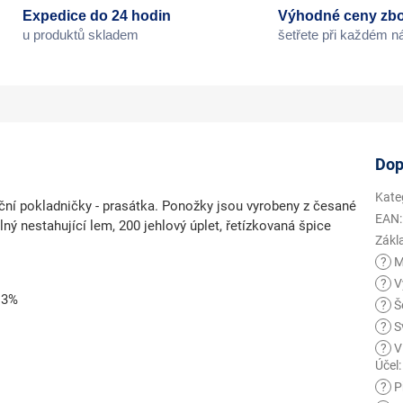
Expedice do 24 hodin
Výhodné ceny zbo
u produktů skladem
šetřete při každém 
Dop
Kate
ční pokladničky - prasátka. Ponožky jsou vyrobeny z česané
EAN
:
ný nestahující lem, 200 jehlový úplet, řetízkovaná špice
Zákl
?
M
?
V
 3%
?
Še
?
S
?
V
Účel
:
?
Př