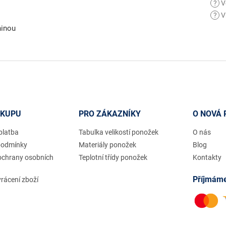
?
V
?
V
ninou
ÁKUPU
PRO ZÁKAZNÍKY
O NOVÁ 
platba
Tabulka velikostí ponožek
O nás
podmínky
Materiály ponožek
Blog
ochrany osobních
Teplotní třídy ponožek
Kontakty
Příjmáme
rácení zboží