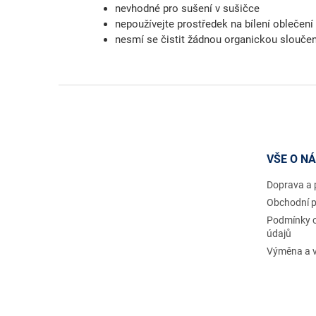
nevhodné pro sušení v sušičce
nepoužívejte prostředek na bílení oblečení
nesmí se čistit žádnou organickou slouče
Z
á
p
a
t
VŠE O N
í
Doprava a 
Obchodní 
Podmínky 
údajů
Výměna a v