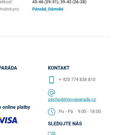
elikost
:
43-46 (29-31), 39-42 (26-28)
hodné pro
:
Pánské
,
Dámské
PARÁDA
KONTAKT
+ 420 774 838 810
obchod@novaparada.cz
 online platby
Po - Pá 9:00 - 18:00
SLEDUJTE NÁS