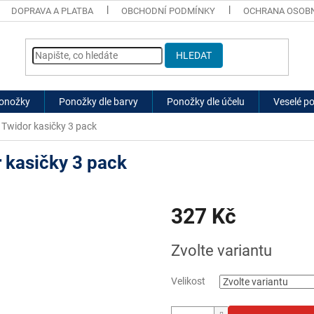
DOPRAVA A PLATBA
OBCHODNÍ PODMÍNKY
OCHRANA OSOBN
HLEDAT
ponožky
Ponožky dle barvy
Ponožky dle účelu
Veselé p
Twidor kasičky 3 pack
 kasičky 3 pack
327 Kč
Měrná
Zvolte variantu
cena:
Velikost