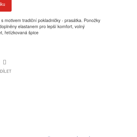
íku
s motivem tradiční pokladničky - prasátka. Ponožky
doplněny elastanem pro lepší komfort, volný
et, řetízkovaná špice
DÍLET