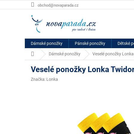
Přejít
obchod@novaparada.cz
na
obsah
Dámské ponožky
Pánské ponožky
Dětské 
Domů
Dámské ponožky
Veselé ponožky Lonka 
Veselé ponožky Lonka Twidor
Značka:
Lonka