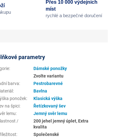
Přes 10 000 výdejních
ží
míst
nákupu
rychlé a bezpečné doručení
lňkové parametry
gorie
:
Dámské ponožky
Zvolte variantu
adní barva
:
Pestrobarevné
ateriál
:
Bavlna
ýška ponožek
:
Klasická výška
v na špici
:
Řetízkovaný šev
věr lemu
:
Jemný svěr lemu
lastnost /
200 jehel jemný úplet, Extra
kvalita
íležitost
:
Společenské