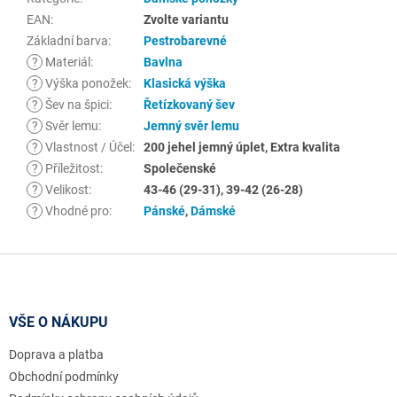
EAN
:
Zvolte variantu
Základní barva
:
Pestrobarevné
?
Materiál
:
Bavlna
?
Výška ponožek
:
Klasická výška
?
Šev na špici
:
Řetízkovaný šev
?
Svěr lemu
:
Jemný svěr lemu
?
Vlastnost / Účel
:
200 jehel jemný úplet, Extra kvalita
?
Příležitost
:
Společenské
?
Velikost
:
43-46 (29-31), 39-42 (26-28)
?
Vhodné pro
:
Pánské
,
Dámské
Z
á
p
a
VŠE O NÁKUPU
t
Doprava a platba
í
Obchodní podmínky