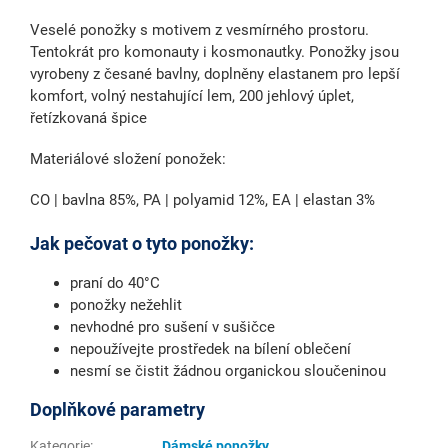
Veselé ponožky s motivem z vesmírného prostoru.
Tentokrát pro komonauty i kosmonautky. Ponožky jsou
vyrobeny z česané bavlny, doplněny elastanem pro lepší
komfort, volný nestahující lem, 200 jehlový úplet,
řetízkovaná špice
Materiálové složení ponožek:
CO | bavlna 85%, PA | polyamid 12%, EA | elastan 3%
Jak pečovat o tyto ponožky:
praní do 40°C
ponožky nežehlit
nevhodné pro sušení v sušičce
nepoužívejte prostředek na bílení oblečení
nesmí se čistit žádnou organickou sloučeninou
Doplňkové parametry
Kategorie
:
Dámské ponožky