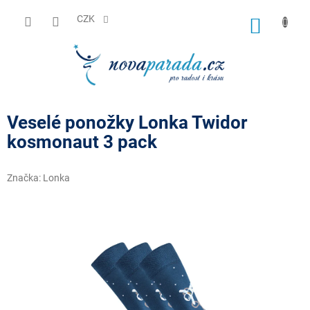
Přejít
na
CZK
NÁKUP
obsah
KOŠÍK
Veselé ponožky Lonka Twidor
kosmonaut 3 pack
Značka:
Lonka