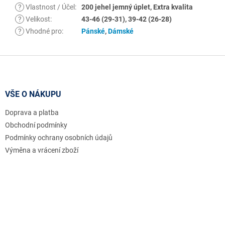
?
Vlastnost / Účel
:
200 jehel jemný úplet, Extra kvalita
?
Velikost
:
43-46 (29-31), 39-42 (26-28)
?
Vhodné pro
:
Pánské
,
Dámské
Z
á
p
a
VŠE O NÁKUPU
t
Doprava a platba
í
Obchodní podmínky
Podmínky ochrany osobních údajů
Výměna a vrácení zboží