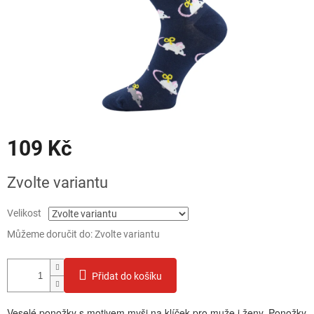
109 Kč
Měrná
Zvolte variantu
cena:
Velikost
Můžeme doručit do:
Zvolte variantu
Přidat do košíku
Veselé ponožky s motivem myši na klíček pro muže i ženy. Ponožky