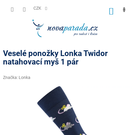
Přejít
na
CZK
NÁKUP
obsah
KOŠÍK
Veselé ponožky Lonka Twidor
natahovací myš 1 pár
Značka:
Lonka