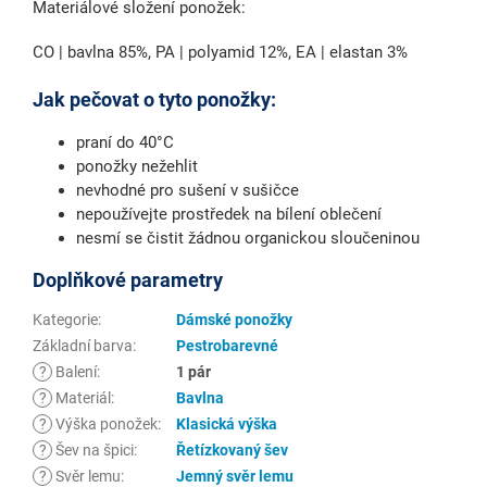
Materiálové složení ponožek:
CO | bavlna 85%, PA | polyamid 12%, EA | elastan 3%
Jak pečovat o tyto ponožky:
praní do 40°C
ponožky nežehlit
nevhodné pro sušení v sušičce
nepoužívejte prostředek na bílení oblečení
nesmí se čistit žádnou organickou sloučeninou
Doplňkové parametry
Kategorie
:
Dámské ponožky
Základní barva
:
Pestrobarevné
?
Balení
:
1 pár
?
Materiál
:
Bavlna
?
Výška ponožek
:
Klasická výška
?
Šev na špici
:
Řetízkovaný šev
?
Svěr lemu
:
Jemný svěr lemu