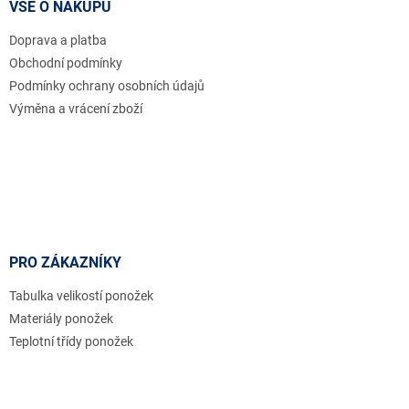
a
VŠE O NÁKUPU
t
Doprava a platba
í
Obchodní podmínky
Podmínky ochrany osobních údajů
Výměna a vrácení zboží
PRO ZÁKAZNÍKY
Tabulka velikostí ponožek
Materiály ponožek
Teplotní třídy ponožek