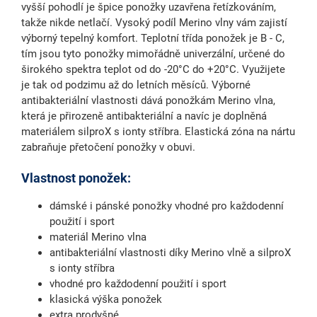
vyšší pohodlí je špice ponožky uzavřena řetízkováním,
takže nikde netlačí. Vysoký podíl Merino vlny vám zajistí
výborný tepelný komfort. Teplotní třída ponožek je B - C,
tím jsou tyto ponožky mimořádně univerzální, určené do
širokého spektra teplot od do -20°C do +20°C. Využijete
je tak od podzimu až do letních měsíců. Výborné
antibakteriální vlastnosti dává ponožkám Merino vlna,
která je přirozeně antibakteriální a navíc je doplněná
materiálem silproX s ionty stříbra. Elastická zóna na nártu
zabraňuje přetočení ponožky v obuvi.
Vlastnost ponožek:
dámské i pánské ponožky vhodné pro každodenní
použití i sport
materiál Merino vlna
antibakteriální vlastnosti díky Merino vlně a silproX
s ionty stříbra
vhodné pro každodenní použití i sport
klasická výška ponožek
extra prodyšné