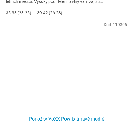
letních měsíců. Vysoký podíl Merino vlny vám zajistí...
35-38 (23-25)
39-42 (26-28)
Kód:
119305
Ponožky VoXX Powrix tmavě modré