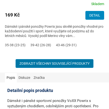
Skladem
169 Kč
DETAIL
Dámské i pánské ponožky Powrix jsou skvělé ponožky vhodné pro
každodenní použití i sport, které využijete od podzimu až do
letních měsíců. Vysoký podíl Merino vlny vám...
35-38 (23-25)
39-42 (26-28)
43-46 (29-31)
ZOBRAZIT VŠECHNY SOUVISEJÍCÍ PRODUKTY
Popis
Diskuze
Značka
Detailní popis produktu
Dámské i pánské sportovní ponožky VoXX Powrix s
vyztuženým chodidlem, odolnějším proti opotřebení. Pro