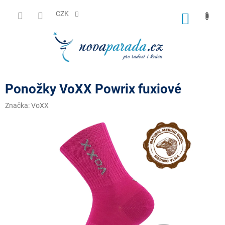
Přejít
na
CZK
NÁKUP
obsah
KOŠÍK
Ponožky VoXX Powrix fuxiové
Značka:
VoXX