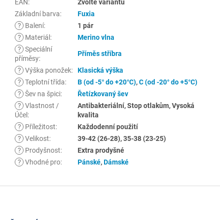
EAN
:
Zvolte variantu
Základní barva
:
Fuxia
?
Balení
:
1 pár
?
Materiál
:
Merino vlna
?
Speciální
Příměs stříbra
příměsy
:
?
Výška ponožek
:
Klasická výška
?
Teplotní třída
:
B (od -5° do +20°C)
,
C (od -20° do +5°C)
?
Šev na špici
:
Řetízkovaný šev
?
Vlastnost /
Antibakteriální, Stop otlakům, Vysoká
Účel
:
kvalita
?
Příležitost
:
Každodenní použití
?
Velikost
:
39-42 (26-28), 35-38 (23-25)
?
Prodyšnost
:
Extra prodyšné
?
Vhodné pro
:
Pánské
,
Dámské
Z
á
p