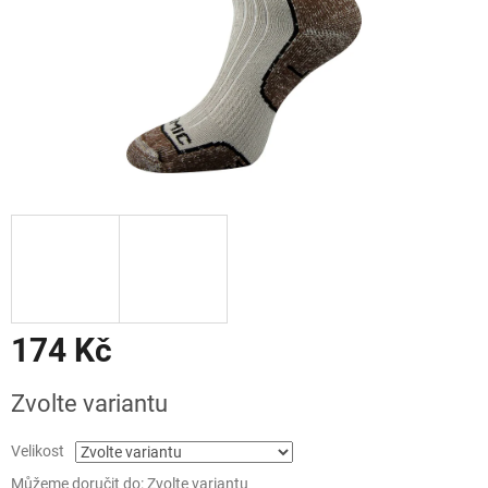
174 Kč
Měrná
Zvolte variantu
cena:
Velikost
Můžeme doručit do:
Zvolte variantu