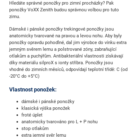
Hledáte správné ponožky pro zimní procházky? Pak
ponožky VoXX Zenith budou správnou volbou pro tuto
zimu.
Dámské i pánské ponožky trekingové ponožky jsou
anatomicky tvarované na pravou a levou nohu. Aby byly
ponožky opravdu pohodlné, dal jim výrobce do vínku extra
jemným svěrem lemu a polstrované zóny, zabraňující
otlakům a puchýřům. Antibakteriální vlastnosti získávají
díky materiálu silproX s ionty stříbra. Ponožky jsou
vhodné do zimních měsíců, odpovídají teplotní třídě: C (od
-20°C do +5°C)
Vlastnost ponožek:
dámské i pánské ponožky
klasická výška ponožek
froté úplet
anatomicky tvarováno pro L + P nohu
stop otlakům
extra jemný svěr lemu