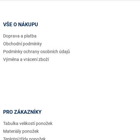
Z
á
p
a
VŠE O NÁKUPU
t
Doprava a platba
í
Obchodní podmínky
Podmínky ochrany osobních údajů
Výměna a vrácení zboží
PRO ZÁKAZNÍKY
Tabulka velikostí ponožek
Materiály ponožek
Teplotní třídy ponožek