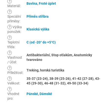
?
Bavlna
,
Froté úplet
Materiál
:
?
Speciální
Příměs stříbra
příměsy
:
?
Výška
Klasická výška
ponožek
:
?
Teplotní
C (od -20° do +5°C)
třída
:
?
Antibakteriální, Stop otlakům, Anatomicky
Vlastnost
tvarováno
/ Účel
:
?
Treking, horská turistika
Příležitost
:
?
35-37 (23-24), 38-39 (25-26), 41-42 (27-28), 43-
Velikost
:
45 (29-30), 46-48 (31-32), 49-50 (33-34)
?
Vhodné
Pánské
,
Dámské
pro
: