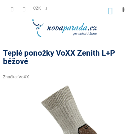
Přejít
na
CZK
NÁKUP
obsah
KOŠÍK
Teplé ponožky VoXX Zenith L+P
béžové
Značka:
VoXX