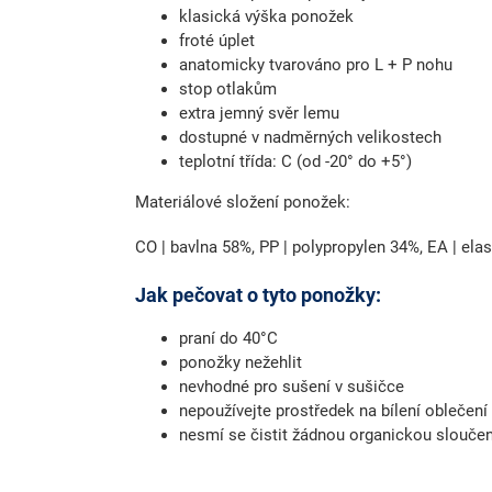
klasická výška ponožek
froté úplet
anatomicky tvarováno pro L + P nohu
stop otlakům
extra jemný svěr lemu
dostupné v nadměrných velikostech
teplotní třída: C (od -20° do +5°)
Materiálové složení ponožek:
CO | bavlna 58%, PP | polypropylen 34%, EA | ela
Jak pečovat o tyto ponožky:
praní do 40°C
ponožky nežehlit
nevhodné pro sušení v sušičce
nepoužívejte prostředek na bílení oblečení
nesmí se čistit žádnou organickou slouče