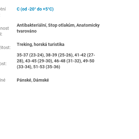
tní
C (od -20° do +5°C)
:
Antibakteriální, Stop otlakům, Anatomicky
tnost
tvarováno
l
:
Treking, horská turistika
žitost
:
35-37 (23-24), 38-39 (25-26), 41-42 (27-
28), 43-45 (29-30), 46-48 (31-32), 49-50
ost
:
(33-34), 51-53 (35-36)
dné
Pánské, Dámské