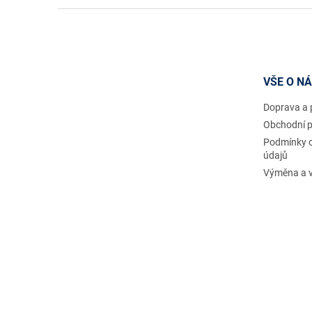
Z
á
p
a
t
VŠE O N
í
Doprava a 
Obchodní 
Podmínky 
údajů
Výměna a v