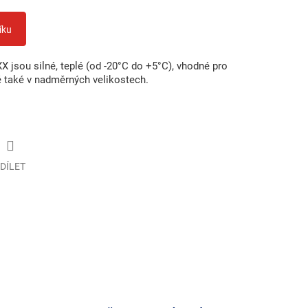
íku
jsou silné, teplé (od -20°C do +5°C), vhodné pro
né také v nadměrných velikostech.
DÍLET