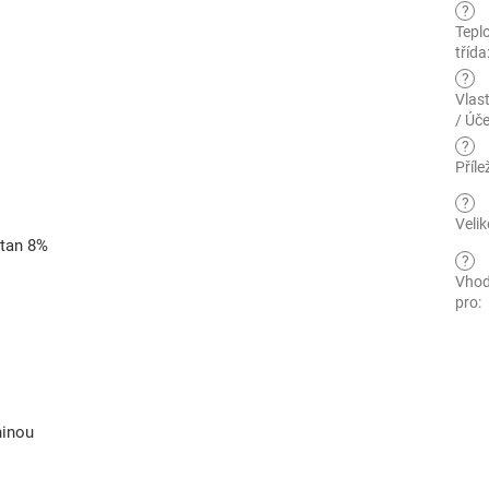
?
Teplo
třída
?
Vlas
/ Úče
?
Příle
?
Velik
stan 8%
?
Vho
pro
:
ninou