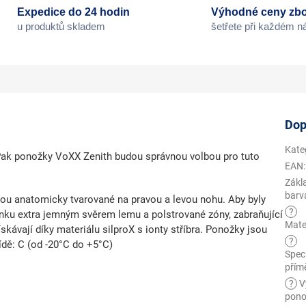
Expedice do 24 hodin
Výhodné ceny zbo
u produktů skladem
šetřete při každém 
Dop
Kate
Pak ponožky VoXX Zenith budou správnou volbou pro tuto
EAN
:
Zákl
barv
ou anatomicky tvarované na pravou a levou nohu. Aby byly
?
nku extra jemným svěrem lemu a polstrované zóny, zabraňující
Mate
skávají díky materiálu silproX s ionty stříbra. Ponožky jsou
?
ídě: C (od -20°C do +5°C)
Speci
přím
?
V
pono