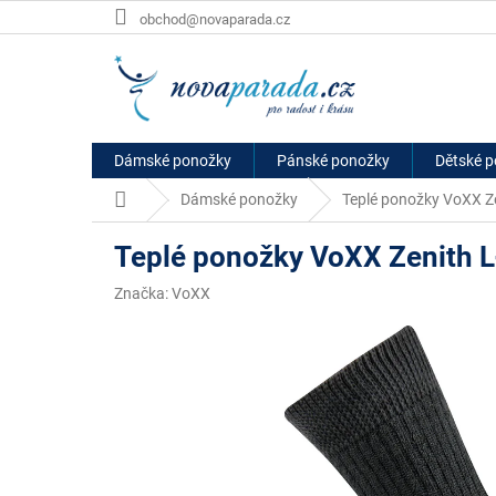
Přejít
obchod@novaparada.cz
na
obsah
Dámské ponožky
Pánské ponožky
Dětské 
Domů
Dámské ponožky
Teplé ponožky VoXX Z
Teplé ponožky VoXX Zenith 
Značka:
VoXX