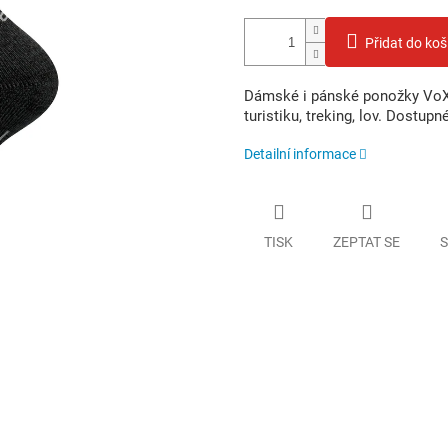
Přidat do koš
Dámské i pánské ponožky VoXX 
turistiku, treking, lov. Dostup
Detailní informace
TISK
ZEPTAT SE
S