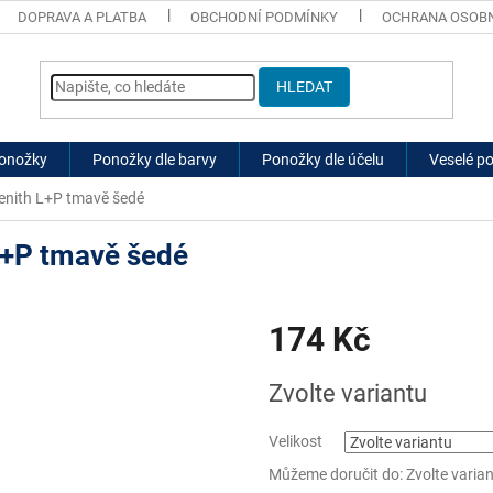
DOPRAVA A PLATBA
OBCHODNÍ PODMÍNKY
OCHRANA OSOBN
HLEDAT
ponožky
Ponožky dle barvy
Ponožky dle účelu
Veselé p
enith L+P tmavě šedé
L+P tmavě šedé
174 Kč
Měrná
Zvolte variantu
cena:
Velikost
Můžeme doručit do:
Zvolte varia