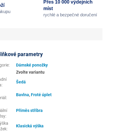
Přes 10 000 výdejních
ží
míst
nákupu
rychlé a bezpečné doručení
lňkové parametry
gorie
:
Dámské ponožky
Zvolte variantu
adní
Šedá
a
:
Bavlna
,
Froté úplet
riál
:
ální
Příměs stříbra
ěsy
:
ýška
Klasická výška
žek
: