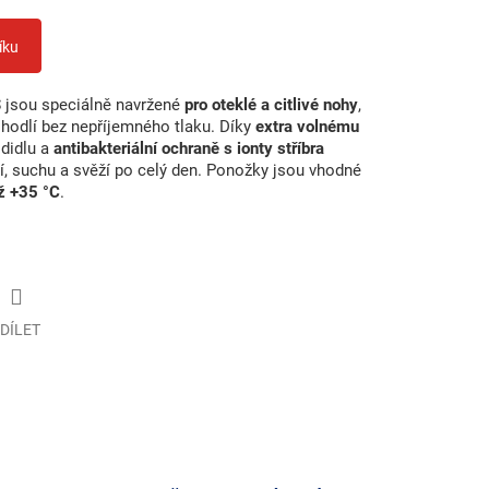
íku
S
jsou speciálně navržené
pro oteklé a citlivé nohy
,
hodlí bez nepříjemného tlaku. Díky
extra volnému
odidlu a
antibakteriální ochraně s ionty stříbra
í, suchu a svěží po celý den. Ponožky jsou vhodné
ž +35 °C
.
DÍLET