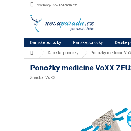
Přejít
obchod@novaparada.cz
na
obsah
Dámské ponožky
Pánské ponožky
Dětské 
Domů
Dámské ponožky
Ponožky medicine Vo
Ponožky medicine VoXX ZEU
Značka:
VoXX