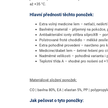
až +35 °C
.
Hlavní přednosti těchto ponožek:
Extra volný medicine lem
– netlačí, neškrt
Bavlněný materiál
– příjemný na pokožce, 
Antibakteriální ionty stříbra silproX®
– pom
Polstrované froté chodidlo
– měkké zesílen
Extra pohodlné provedení
– navrženo pro k
Medicine/diabet lem
– šetrné řešení pro ci
Nadměrné velikosti
– pohodlná varianta i p
Teplotní třída A
– vhodné pro nošení od +1
Materiálové složení ponožek:
CO | bavlna 80%, EA | elastan 5%, PP | polypropy
Jak pečovat o tyto ponožky: