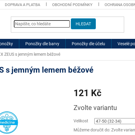
DOPRAVA A PLATBA
OBCHODNÍ PODMÍNKY
OCHRANA OSOBN
HLEDAT
ponožky
Ponožky dle barvy
Ponožky dle účelu
Veselé p
XX ZEUS s jemným lemem béžové
S s jemným lemem béžové
121 Kč
Měrná
Zvolte variantu
cena:
Velikost
Můžeme doručit do:
Zvolte varia