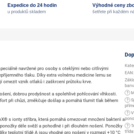
Expedice do 24 hodin
Výhodné ceny zbo
u produktů skladem
šetřete při každém 
Dop
Kate
peciálně navržené
pro osoby s oteklými nebo citlivými
EAN
:
nepříjemného tlaku. Díky extra volnému medicine lemu se
Zákl
jí
omezit vznik otlaků
i zaškrcení průtoku krve.
barv
?
M
nošení, dobrou prodyšnost a spolehlivé pohlcování vlhkosti.
?
Sp
ort při chůzi, změkčuje došlap a pomáhá tlumit tlak během
přím
?
V
pono
oX® s ionty stříbra
, která pomáhá omezovat množení bakterií a
 ponožky déle svěží a pohodlné i při dlouhém nošení. Ponožky
?
T
třída
díky
teplotní třídě A
jsou vhodné pro nošení v rozmezí
+10 °C