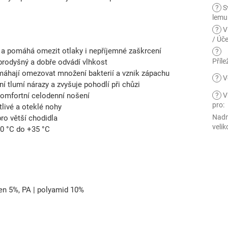
?
S
lemu
?
V
/ Úče
í a pomáhá omezit otlaky i nepříjemné zaškrcení
?
Příle
prodyšný a dobře odvádí vlhkost
áhají omezovat množení bakterií a vznik zápachu
?
V
í tlumí nárazy a zvyšuje pohodlí při chůzi
omfortní celodenní nošení
?
V
pro
:
tlivé a oteklé nohy
Nad
ro větší chodidla
velik
0 °C do +35 °C
len 5%, PA | polyamid 10%