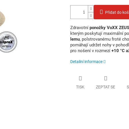
Přidat do koš
Zdravotní
ponožky VoXX ZEU
kterým poskytují maximální po
lemu
, polstrovanému froté ch
pomáhají udržet nohy v pohodl
pro nošení v rozmezí
+10 °C a
Detailní informace
TISK
ZEPTAT SE
S