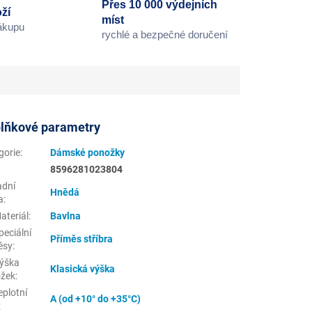
Přes 10 000 výdejních
ží
míst
nákupu
rychlé a bezpečné doručení
lňkové parametry
gorie
:
Dámské ponožky
8596281023804
adní
Hnědá
a
:
ateriál
:
Bavlna
eciální
Příměs stříbra
ěsy
:
ýška
Klasická výška
žek
:
eplotní
A (od +10° do +35°C)
: