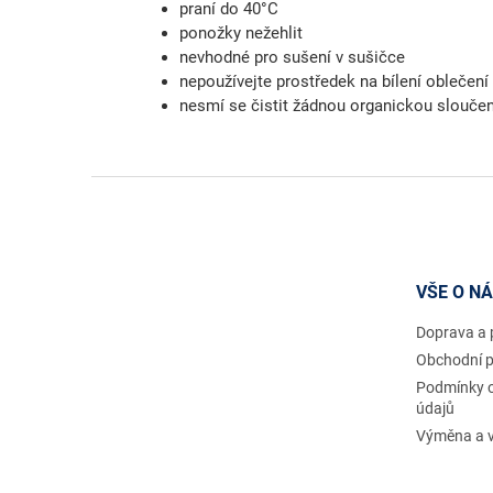
praní do 40°C
ponožky nežehlit
nevhodné pro sušení v sušičce
nepoužívejte prostředek na bílení oblečení
nesmí se čistit žádnou organickou slouče
Z
á
p
a
t
VŠE O N
í
Doprava a 
Obchodní 
Podmínky 
údajů
Výměna a v