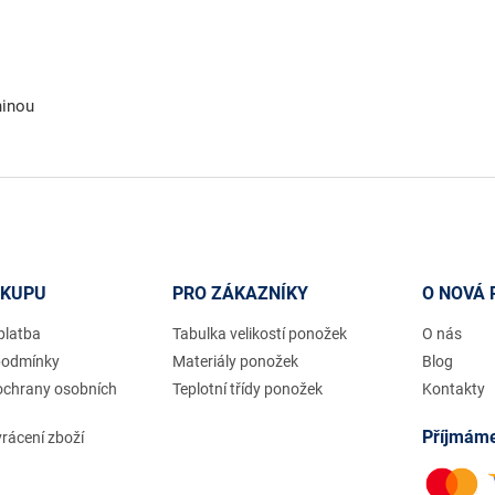
ninou
ÁKUPU
PRO ZÁKAZNÍKY
O NOVÁ 
platba
Tabulka velikostí ponožek
O nás
podmínky
Materiály ponožek
Blog
ochrany osobních
Teplotní třídy ponožek
Kontakty
Příjmáme
rácení zboží