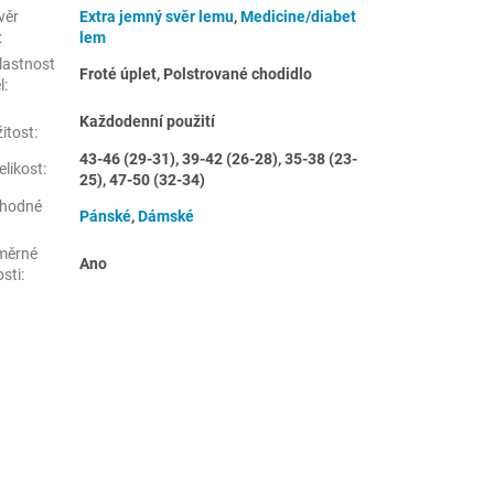
věr
Extra jemný svěr lemu
,
Medicine/diabet
:
lem
lastnost
Froté úplet, Polstrované chodidlo
l
:
Každodenní použití
žitost
:
43-46 (29-31), 39-42 (26-28), 35-38 (23-
elikost
:
25), 47-50 (32-34)
hodné
Pánské
,
Dámské
měrné
Ano
osti
: