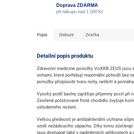
Doprava ZDARMA
při nákupu nad 1 100 Kč
Popis
Diskuze
Značka
Detailní popis produktu
Zdravotní medicine ponožky VoXX® ZEUS jsou s
nohami
, které potřebují maximální pohodlí bez 
ponožky přizpůsobí tvaru nohy, neškrtí a pomáha
Vysoký podíl bavlny
zajišťuje příjemný pocit při 
Zesílené polstrované froté chodidlo
zvyšuje komf
celodenního nošení.
Velkou předností je
antibakteriální ochrana silpr
vznik nežádoucího zápachu. Díky tomu zůstávají
jsou
dostupné také v nadměrných velikostech
a 