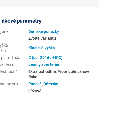
lňkové parametry
gorie
:
Dámské ponožky
Zvolte variantu
ýška
Klasická výška
žek
:
plotní třída
:
C (od -20° do +5°C)
věr lemu
:
Jemný svěr lemu
lastnost /
Extra pohodlné, Froté úplet, snow
flake
hodné pro
:
Pánské
,
Dámské
a
:
béžová