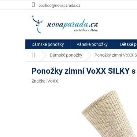
Přejít
obchod@novaparada.cz
na
obsah
Dámské ponožky
Pánské ponožky
Dětské 
Domů
Dámské ponožky
Ponožky zimní VoXX S
Ponožky zimní VoXX SILKY s
Značka:
VoXX