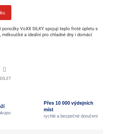
íku
í ponožky VoXX SILKY spojují teplo froté úpletu s
, měkoučké a ideální pro chladné dny i domácí
DÍLET
Přes 10 000 výdejních
ží
míst
nákupu
rychlé a bezpečné doručení