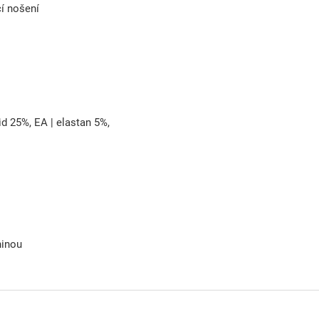
cí nošení
mid 25%, EA | elastan 5%,
ninou