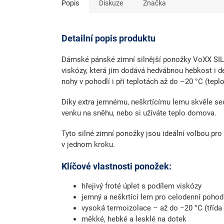
Popis
Diskuze
Značka
Detailní popis produktu
Dámské pánské zimní silnější
ponožky VoXX SI
viskózy
, která jim dodává hedvábnou hebkost i de
nohy v pohodlí i při teplotách až do
–20 °C (teplo
Díky
extra jemnému, neškrtícímu lemu
skvěle sed
venku na sněhu, nebo si užíváte teplo domova.
Tyto
silné zimní ponožky
jsou ideální volbou pro
v jednom kroku.
Klíčové vlastnosti ponožek:
hřejivý froté úplet s podílem viskózy
jemný a neškrtící lem pro celodenní pohod
vysoká termoizolace – až do −20 °C (třída
měkké, hebké a lesklé na dotek