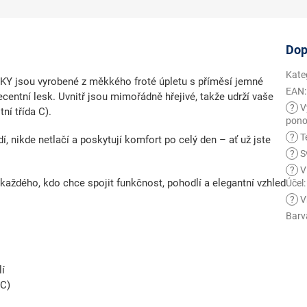
Dop
Kate
LKY
jsou vyrobené z
měkkého froté úpletu
s příměsí
jemné
EAN
:
centní lesk. Uvnitř jsou
mimořádně hřejivé
, takže udrží vaše
?
V
tní třída C)
.
pono
?
Te
í, nikde netlačí a poskytují komfort po celý den – ať už jste
?
S
?
V
 každého, kdo chce spojit funkčnost, pohodlí a elegantní vzhled
Účel
:
?
V
Barv
lí
 C)