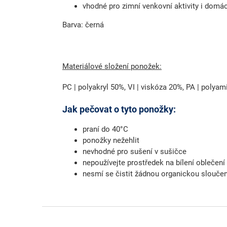
vhodné pro zimní venkovní aktivity i domá
Barva: černá
Materiálové složení ponožek:
PC | polyakryl 50%, VI | viskóza 20%, PA | polya
Jak pečovat o tyto ponožky:
praní do 40°C
ponožky nežehlit
nevhodné pro sušení v sušičce
nepoužívejte prostředek na bílení oblečení
nesmí se čistit žádnou organickou slouče
Z
á