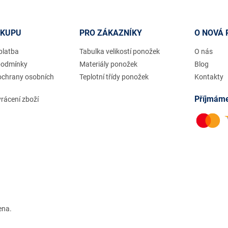
ÁKUPU
PRO ZÁKAZNÍKY
O NOVÁ 
platba
Tabulka velikostí ponožek
O nás
podmínky
Materiály ponožek
Blog
ochrany osobních
Teplotní třídy ponožek
Kontakty
Příjmáme
rácení zboží
ena.