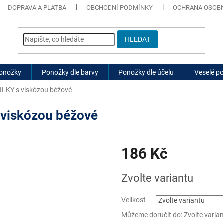
DOPRAVA A PLATBA
OBCHODNÍ PODMÍNKY
OCHRANA OSOBN
HLEDAT
ponožky
Ponožky dle barvy
Ponožky dle účelu
Veselé p
ILKY s viskózou béžové
 viskózou béžové
186 Kč
Měrná
Zvolte variantu
cena:
Velikost
Můžeme doručit do:
Zvolte varia