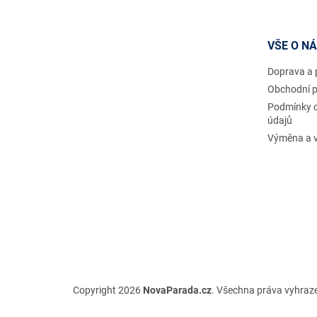
p
a
t
VŠE O N
í
Doprava a 
Obchodní 
Podmínky 
údajů
Výměna a v
Copyright 2026
NovaParada.cz
. Všechna práva vyhraz