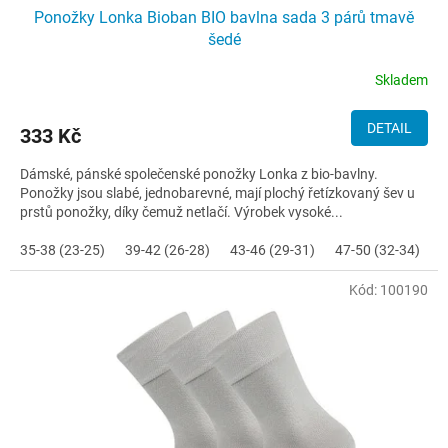
Ponožky Lonka Bioban BIO bavlna sada 3 párů tmavě
šedé
Skladem
DETAIL
333 Kč
Dámské, pánské společenské ponožky Lonka z bio-bavlny.
Ponožky jsou slabé, jednobarevné, mají plochý řetízkovaný šev u
prstů ponožky, díky čemuž netlačí. Výrobek vysoké...
35-38 (23-25)
39-42 (26-28)
43-46 (29-31)
47-50 (32-34)
Kód:
100190