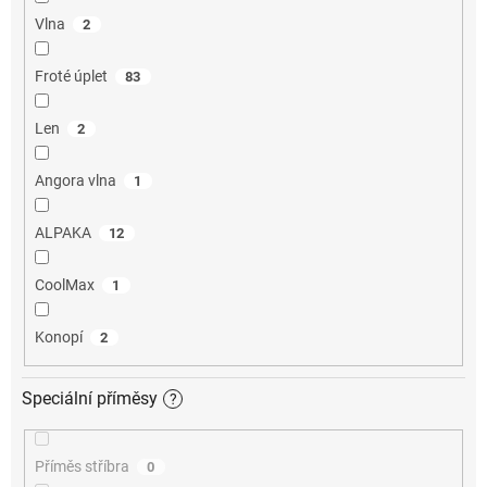
Vlna
2
Froté úplet
83
Len
2
Angora vlna
1
ALPAKA
12
CoolMax
1
Konopí
2
Speciální příměsy
?
Příměs stříbra
0