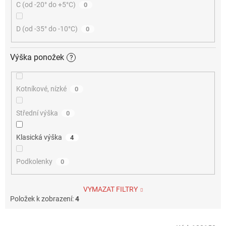
C (od -20° do +5°C)
0
D (od -35° do -10°C)
0
Výška ponožek
?
Kotníkové, nízké
0
Střední výška
0
Klasická výška
4
Podkolenky
0
VYMAZAT FILTRY
Položek k zobrazení:
4
V