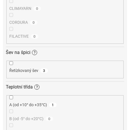
CLIMAYARN
0
CORDURA
0
FILACTIVE
0
Šev na špici
?
Řetízkovaný šev
3
Teplotní třída
?
A (od +10° do +35°C)
1
B (od -5° do +20°C)
0