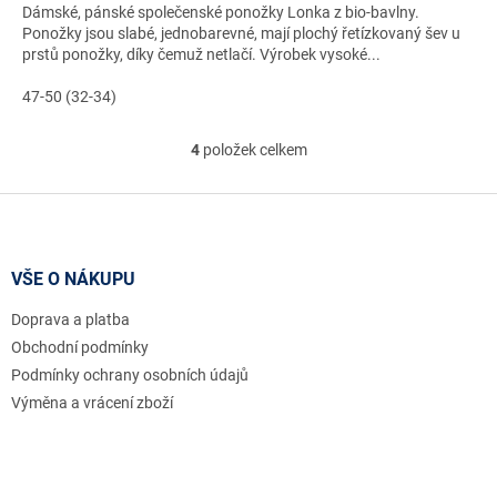
Dámské, pánské společenské ponožky Lonka z bio-bavlny.
Ponožky jsou slabé, jednobarevné, mají plochý řetízkovaný šev u
prstů ponožky, díky čemuž netlačí. Výrobek vysoké...
47-50 (32-34)
4
položek celkem
O
v
l
Z
á
á
d
p
a
a
VŠE O NÁKUPU
c
t
í
Doprava a platba
í
p
r
Obchodní podmínky
v
Podmínky ochrany osobních údajů
k
Výměna a vrácení zboží
y
v
ý
p
i