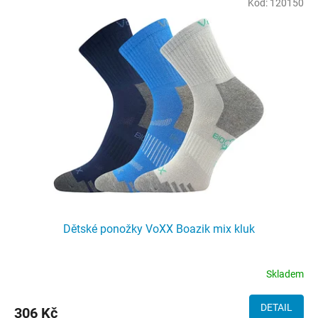
Kód:
120150
ý
p
i
s
p
r
o
d
u
k
t
ů
Dětské ponožky VoXX Boazik mix kluk
Skladem
DETAIL
306 Kč