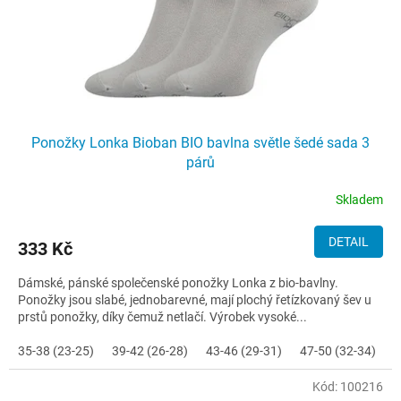
Ponožky Lonka Bioban BIO bavlna světle šedé sada 3
párů
Skladem
DETAIL
333 Kč
Dámské, pánské společenské ponožky Lonka z bio-bavlny.
Ponožky jsou slabé, jednobarevné, mají plochý řetízkovaný šev u
prstů ponožky, díky čemuž netlačí. Výrobek vysoké...
35-38 (23-25)
39-42 (26-28)
43-46 (29-31)
47-50 (32-34)
Kód:
100216