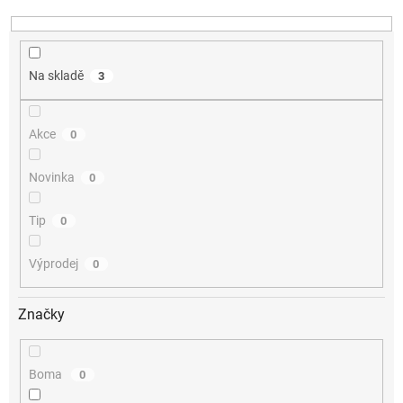
ů
Na skladě
3
Akce
0
Novinka
0
Tip
0
Výprodej
0
Značky
Boma
0