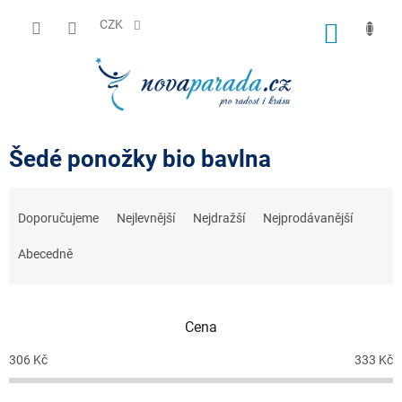
Přejít
na
CZK
NÁKUP
obsah
KOŠÍK
Šedé ponožky bio bavlna
Ř
a
Doporučujeme
Nejlevnější
Nejdražší
Nejprodávanější
z
e
Abecedně
n
í
p
r
Cena
o
d
306
Kč
333
Kč
u
k
t