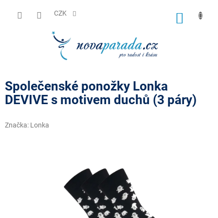
Přejít
na
CZK
NÁKUP
obsah
KOŠÍK
Společenské ponožky Lonka
DEVIVE s motivem duchů (3 páry)
Značka:
Lonka