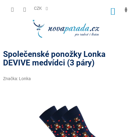
Přejít
na
CZK
NÁKUP
obsah
KOŠÍK
Společenské ponožky Lonka
DEVIVE medvídci (3 páry)
Značka:
Lonka