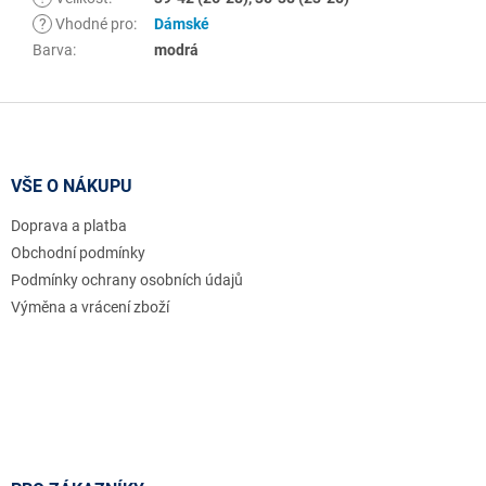
?
Vhodné pro
:
Dámské
Barva
:
modrá
Z
á
p
a
VŠE O NÁKUPU
t
Doprava a platba
í
Obchodní podmínky
Podmínky ochrany osobních údajů
Výměna a vrácení zboží