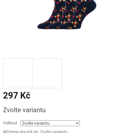
297 Kč
Měrná
Zvolte variantu
cena:
Velikost
Můžeme doručit do:
Zvolte variantu