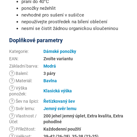
praní do 40°C
ponožky nežehlit
nevhodné pro sušení v sušičce
nepoužívejte prostředek na bílení oblečení
nesmí se čistit žádnou organickou sloučeninou
Doplňkové parametry
Kategorie
:
Dámské ponožky
EAN
:
Zvolte variantu
Základní barva
:
Modrá
?
Balení
:
3 páry
?
Materiál
:
Bavlna
?
Výška
Klasická výška
ponožek
:
?
Šev na špici
:
Řetízkovaný šev
?
Svěr lemu
:
Jemný svěr lemu
?
Vlastnost /
200 jehel jemný úplet, Extra kvalita, Extra
Účel
:
pohodlné
?
Příležitost
:
Každodenní použití
?
Velikost
:
39-42 (26-28), 35-38 (23-25)