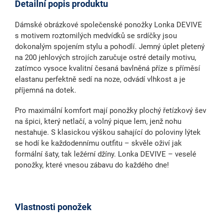
Detailní popis produktu
Dámské obrázkové společenské ponožky
Lonka DEVIVE
s motivem roztomilých medvídků se srdíčky
jsou
dokonalým spojením stylu a pohodlí. Jemný úplet pletený
na 200 jehlových strojích zaručuje ostré detaily motivu,
zatímco vysoce kvalitní česaná bavlněná příze s příměsí
elastanu perfektně sedí na noze, odvádí vlhkost a je
příjemná na dotek.
Pro maximální komfort mají ponožky
plochý řetízkový šev
na špici
, který netlačí, a volný
pique lem
, jenž nohu
nestahuje. S klasickou výškou sahající do poloviny lýtek
se hodí ke každodennímu outfitu – skvěle oživí jak
formální šaty, tak ležérní džíny. Lonka DEVIVE – veselé
ponožky, které vnesou zábavu do každého dne!
Vlastnosti ponožek