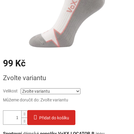
99 Kč
Měrná
Zvolte variantu
cena:
Velikost
Můžeme doručit do:
Zvolte variantu
Přidat do košíku
Sportovní
dámské
ponožky VoXX LOCATOR B
jsou