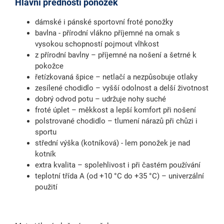
Hlavní přednosti ponožek
dámské i pánské sportovní froté ponožky
bavlna - přírodní vlákno příjemné na omak s
vysokou schopností pojmout vlhkost
z přírodní bavlny – příjemné na nošení a šetrné k
pokožce
řetízkovaná špice – netlačí a nezpůsobuje otlaky
zesílené chodidlo – vyšší odolnost a delší životnost
dobrý odvod potu – udržuje nohy suché
froté úplet – měkkost a lepší komfort při nošení
polstrované chodidlo – tlumení nárazů při chůzi i
sportu
střední výška (kotníková) - lem ponožek je nad
kotník
extra kvalita – spolehlivost i při častém používání
teplotní třída A (od +10 °C do +35 °C) – univerzální
použití