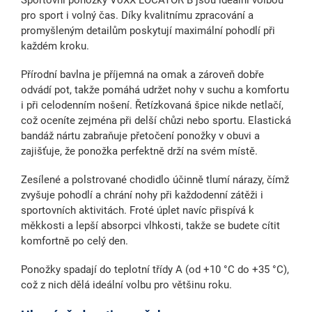
pro sport i volný čas
. Díky kvalitnímu zpracování a
promyšleným detailům poskytují maximální pohodlí při
každém kroku.
Přírodní bavlna je příjemná na omak a zároveň dobře
odvádí pot, takže pomáhá udržet nohy v suchu a komfortu
i při celodenním nošení.
Řetízkovaná špice nikde netlačí
,
což oceníte zejména při delší chůzi nebo sportu.
Elastická
bandáž nártu
zabraňuje přetočení ponožky v obuvi a
zajišťuje, že ponožka perfektně drží na svém místě.
Zesílené a
polstrované chodidlo účinně tlumí nárazy
, čímž
zvyšuje pohodlí a chrání nohy při každodenní zátěži i
sportovních aktivitách. Froté úplet navíc přispívá k
měkkosti a lepší absorpci vlhkosti, takže se budete cítit
komfortně po celý den.
Ponožky spadají do teplotní třídy A (od +10 °C do +35 °C),
což z nich dělá ideální volbu pro většinu roku.