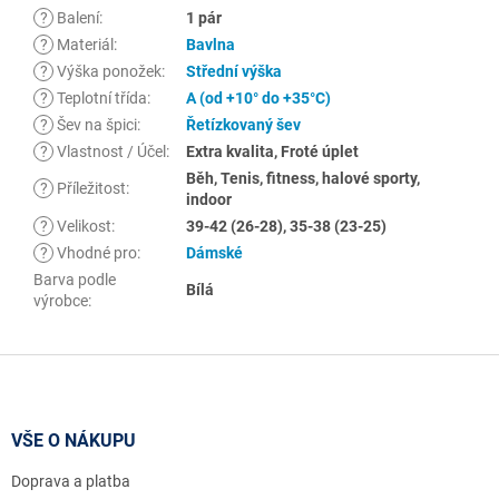
?
Balení
:
1 pár
?
Materiál
:
Bavlna
?
Výška ponožek
:
Střední výška
?
Teplotní třída
:
A (od +10° do +35°C)
?
Šev na špici
:
Řetízkovaný šev
?
Vlastnost / Účel
:
Extra kvalita, Froté úplet
Běh, Tenis, fitness, halové sporty,
?
Příležitost
:
indoor
?
Velikost
:
39-42 (26-28), 35-38 (23-25)
?
Vhodné pro
:
Dámské
Barva podle
Bílá
výrobce
:
Z
á
p
a
VŠE O NÁKUPU
t
Doprava a platba
í