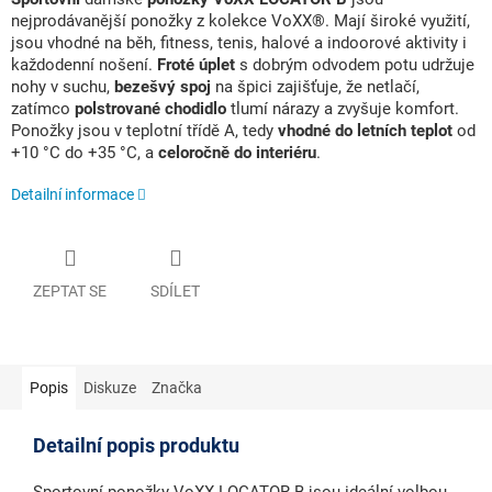
nejprodávanější ponožky z kolekce VoXX®. Mají široké využití,
jsou vhodné na běh, fitness, tenis, halové a indoorové aktivity i
každodenní nošení.
Froté úplet
s dobrým odvodem potu udržuje
nohy v suchu,
bezešvý spoj
na špici zajišťuje, že netlačí,
zatímco
polstrované chodidlo
tlumí nárazy a zvyšuje komfort.
Ponožky jsou v teplotní třídě A, tedy
vhodné do letních teplot
od
+10 °C do +35 °C, a
celoročně do interiéru
.
Detailní informace
ZEPTAT SE
SDÍLET
Popis
Diskuze
Značka
Detailní popis produktu
Sportovní ponožky VoXX LOCATOR B
jsou ideální volbou