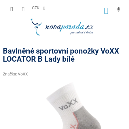
Přejít
na
CZK
NÁKUP
obsah
KOŠÍK
Bavlněné sportovní ponožky VoXX
LOCATOR B Lady bílé
Značka:
VoXX