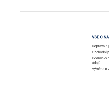
Z
á
p
a
t
VŠE O N
í
Doprava a 
Obchodní 
Podmínky 
údajů
Výměna a v