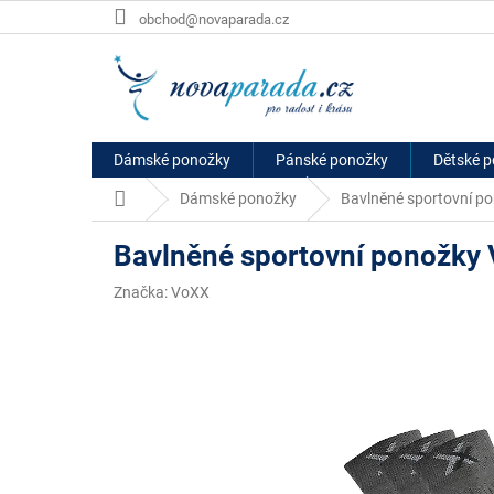
Přejít
obchod@novaparada.cz
na
obsah
Dámské ponožky
Pánské ponožky
Dětské 
Domů
Dámské ponožky
Bavlněné sportovní p
Bavlněné sportovní ponožky
Značka:
VoXX