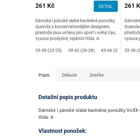
261 Kč
261 
DETAIL
Dámské i pánské slabé bavlněné ponožky
Dámské 
Quenda s konzervativnějším designem,
Quenda 
přestože jsou určeny pro sport i volný čas,
přestože
vysoce prodyšné, teplotní třída: A.
vysoce p
35-38 (23-25)
39-42 (26-28)
43-46 (29-31)
35-38 (
Popis
Diskuze
Značka
Detailní popis produktu
Dámské i pánské slabé bavlněné ponožky VoXX Que
třída: A
Vlastnost ponožek: