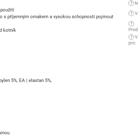
?
M
 použití
?
V
ákno s příjemným omakem a vysokou schopností pojmout
?
Prod
d kotník
?
V
pro
:
pylen 5%, EA | elastan 5%,
ninou