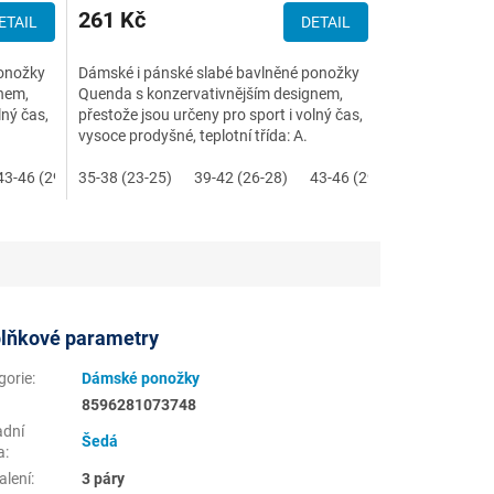
261 Kč
ETAIL
DETAIL
ponožky
Dámské i pánské slabé bavlněné ponožky
nem,
Quenda s konzervativnějším designem,
lný čas,
přestože jsou určeny pro sport i volný čas,
vysoce prodyšné, teplotní třída: A.
43-46 (29-31)
35-38 (23-25)
39-42 (26-28)
43-46 (29-31)
lňkové parametry
gorie
:
Dámské ponožky
8596281073748
adní
Šedá
a
:
alení
:
3 páry