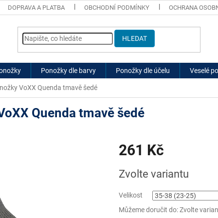
DOPRAVA A PLATBA
OBCHODNÍ PODMÍNKY
OCHRANA OSOBN
HLEDAT
ponožky
Ponožky dle barvy
Ponožky dle účelu
Veselé p
onožky VoXX Quenda tmavě šedé
 VoXX Quenda tmavě šedé
261 Kč
Měrná
Zvolte variantu
cena:
Velikost
Můžeme doručit do:
Zvolte varia