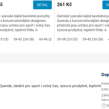
Kč
261 Kč
DETAIL
D
i pánské slabé bavlněné ponožky
Dámské i pánské slabé bavlněné 
s konzervativnějším designem,
Quenda s konzervativnějším desig
 jsou určeny pro sport i volný čas,
přestože jsou určeny pro sport i vo
rodyšné, teplotní třída: A.
vysoce prodyšné, teplotní třída: A.
23-25)
39-42 (26-28)
43-46 (29-31)
35-38 (23-25)
39-42 (26-28)
Dop
Kate
nda, ideální pro sport i volný čas, vysoce prodyšné, teplotní
EAN
:
Zákl
barv
?
B