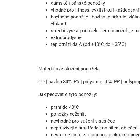
dámské i pánské ponožky
vhodné pro fitness, cyklistiku i každodenní
bavlněné ponožky - bavlna je přírodní vl
vlhkost
střední výška ponožek - lem ponožek je na
extra prodyšné
teplotní třída A (od +10°C do +35°C)
Materiálové složení ponožek:
CO | bavlna 80%, PA | polyamid 10%, PP | polypro
Jak pečovat o tyto ponožky:
praní do 40°C
ponožky nežehlit
nevhodné pro sušení v sušičce
nepoužívejte prostředek na bílení oblečení
nesmí se čistit žádnou organickou slouče