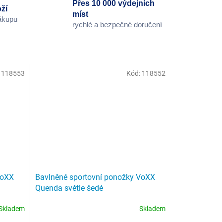
Přes 10 000 výdejních
ží
míst
nákupu
rychlé a bezpečné doručení
:
118553
Kód:
118552
VoXX
Bavlněné sportovní ponožky VoXX
Quenda světle šedé
Skladem
Skladem