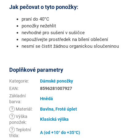
Jak pečovat o tyto ponožky:
praní do 40°C
ponožky nežehlit
nevhodné pro sušení v sušičce
nepoužívejte prostředek na bílení oblečení
nesmí se čistit žádnou organickou sloučeninou
Doplňkové parametry
Kategorie
:
Dámské ponožky
EAN
:
8596281007927
Základní
Hnědá
barva
:
?
Materiál
:
Bavlna
,
Froté úplet
?
Výška
Klasická výška
ponožek
:
?
Teplotní
A (od +10° do +35°C)
třída
: