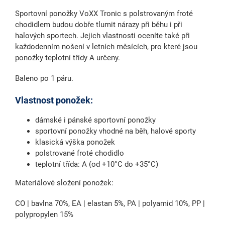
Sportovní ponožky VoXX Tronic s polstrovaným froté
chodidlem budou dobře tlumit nárazy při běhu i při
halových sportech. Jejich vlastnosti oceníte také při
každodenním nošení v letních měsících, pro které jsou
ponožky teplotní třídy A určeny.
Baleno po 1 páru.
Vlastnost ponožek:
dámské i pánské sportovní ponožky
sportovní ponožky vhodné na běh, halové sporty
klasická výška ponožek
polstrované froté chodidlo
teplotní třída: A (od +10°C do +35°C)
Materiálové složení ponožek:
CO | bavlna 70%, EA | elastan 5%, PA | polyamid 10%, PP |
polypropylen 15%