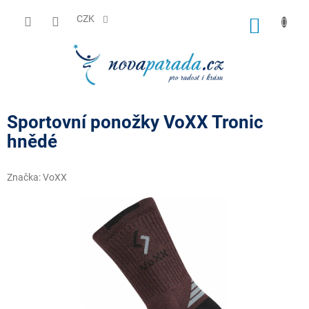
Přejít
na
CZK
NÁKUP
obsah
KOŠÍK
Sportovní ponožky VoXX Tronic
hnědé
Značka:
VoXX