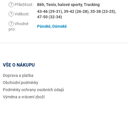
?
Příležitost
:
Běh, Tenis, halové sporty, Tracking
43-46 (29-31), 39-42 (26-28), 35-38 (23-25),
?
Velikost
:
47-50 (32-34)
?
Vhodné
Pánské
,
Dámské
pro
:
Z
á
p
a
VŠE O NÁKUPU
t
Doprava a platba
í
Obchodní podmínky
Podmínky ochrany osobních údajů
Výměna a vrácení zboží