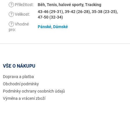
?
Příležitost
:
Běh, Tenis, halové sporty, Tracking
43-46 (29-31), 39-42 (26-28), 35-38 (23-25),
?
Velikost
:
47-50 (32-34)
?
Vhodné
Pánské
,
Dámské
pro
:
Z
á
p
a
VŠE O NÁKUPU
t
Doprava a platba
í
Obchodní podmínky
Podmínky ochrany osobních údajů
Výměna a vrácení zboží