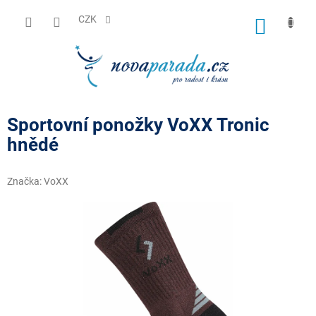
Přejít
na
CZK
NÁKUP
obsah
KOŠÍK
Sportovní ponožky VoXX Tronic
hnědé
Značka:
VoXX