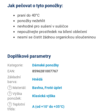
Jak pečovat o tyto ponožky:
praní do 40°C
ponožky nežehlit
nevhodné pro sušení v sušičce
nepoužívejte prostředek na bílení oblečení
nesmí se čistit žádnou organickou sloučeninou
Doplňkové parametry
Kategorie
:
Dámské ponožky
EAN
:
8596281007767
Základní
Hnědá
barva
:
?
Materiál
:
Bavlna
,
Froté úplet
?
Výška
Klasická výška
ponožek
:
?
Teplotní
A (od +10° do +35°C)
třída
: