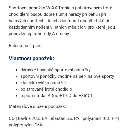
Sportovní ponožky VoXX Tronic s polstrovaným froté
chodidlem budou dobře tlumit nárazy při běhu i při
halových sportech. Jejich vlastnosti oceníte také při
každodenním nošení v letních měsících, pro které jsou
ponožky teplotní třídy A určeny.
Baleno po 1 páru.
Vlastnost ponožek:
dámské i pánské sportovní ponožky
sportovní ponožky vhodné na běh, halové sporty
klasická výška ponožek
polstrované froté chodidlo
teplotní třída: A (od +10°C do +35°C)
Materiálové složení ponožek:
CO | bavlna 70%, EA | elastan 5%, PA | polyamid 10%, PP |
polypropylen 15%