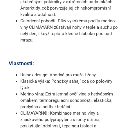
skutečnými polárníky v extrémních podmínkách
Antarktidy, což potvrzuje jejich nekompromisní
kvalitu a odolnost.
Celodenní pohodlí
: Díky vysokému podílu merino
vlny CLIMAYARN zůstávají nohy v teple a suchu po
celý den, i když teplota klesne hluboko pod bod
mrazu.
Vlastnosti:
Unisex design: Vhodné pro muže i ženy
Klasická výška: Ponožky sahají cca do poloviny
lýtek
Merino vlna: Extra jemná ovčí vlna s hedvábným
omakem, termoregulační schopnosti, elastická,
prodyšná a antibakteriální
CLIMAYARN®: Kombinace merino vlny a
značkového polypropylenu s ionty stříbra,
poskytující odolnost, tepelnou izolaci a