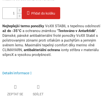
Přidat do košíku
Nejteplejší termo ponožky
VoXX STABIL s tepelnou odolností
až do -35°C
a ochranou známkou "
Testováno v Antarktidě
".
Dámské, pánské antibakteriální froté ponožky VoXX Stabil s
polstrovanými zónami proti otlakům a puchýřům a jemným
svěrem lemu. Maximální tepelný comfort díky merino vlně
CLIMAYARN,
antibakteriální ochrana
ionty stříbra v materiálu
silproX a vysokou prodyšností.
Detailní informace
ZEPTAT SE
SDÍLET