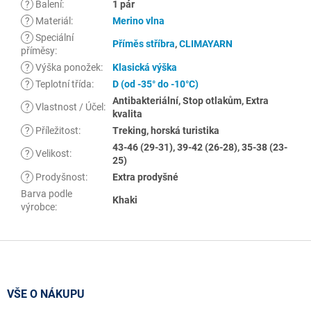
?
Balení
:
1 pár
?
Materiál
:
Merino vlna
?
Speciální
Příměs stříbra
,
CLIMAYARN
příměsy
:
?
Výška ponožek
:
Klasická výška
?
Teplotní třída
:
D (od -35° do -10°C)
Antibakteriální, Stop otlakům, Extra
?
Vlastnost / Účel
:
kvalita
?
Příležitost
:
Treking, horská turistika
43-46 (29-31), 39-42 (26-28), 35-38 (23-
?
Velikost
:
25)
?
Prodyšnost
:
Extra prodyšné
Barva podle
Khaki
výrobce
:
Z
á
p
a
VŠE O NÁKUPU
t