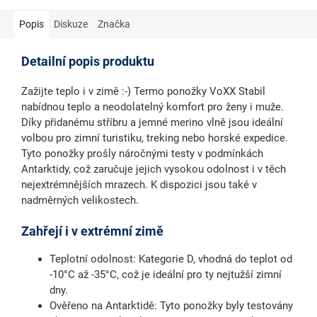
Popis
Diskuze
Značka
Detailní popis produktu
Zažijte teplo i v zimě :-) Termo ponožky VoXX Stabil
nabídnou teplo a neodolatelný komfort pro ženy i muže.
Díky přidanému stříbru a jemné
merino vlně
jsou ideální
volbou pro zimní turistiku, treking nebo horské expedice.
Tyto ponožky
prošly náročnými testy v podmínkách
Antarktidy
, což zaručuje jejich vysokou odolnost i v těch
nejextrémnějších mrazech. K dispozici jsou také v
nadměrných velikostech.
Zahřejí i v extrémní zimě
Teplotní odolnost
: Kategorie D, vhodná do teplot od
-10°C až -35°C, což je ideální pro ty nejtužší zimní
dny.
Ověřeno na Antarktidě
: Tyto ponožky byly testovány