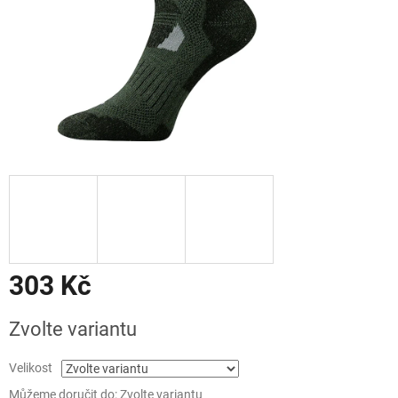
303 Kč
Měrná
Zvolte variantu
cena:
Velikost
Můžeme doručit do:
Zvolte variantu