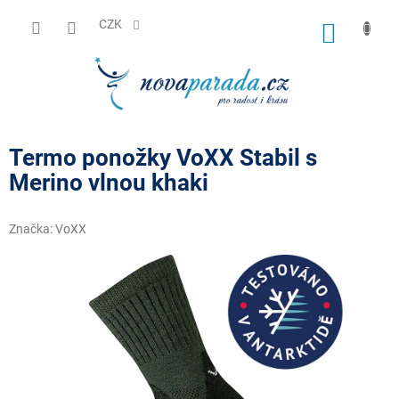
Přejít
na
CZK
NÁKUP
obsah
KOŠÍK
Termo ponožky VoXX Stabil s
Merino vlnou khaki
Značka:
VoXX