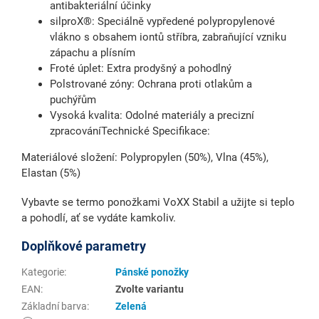
antibakteriální účinky
silproX®: Speciálně vypředené polypropylenové
vlákno s obsahem iontů stříbra, zabraňující vzniku
zápachu a plísním
Froté úplet: Extra prodyšný a pohodlný
Polstrované zóny: Ochrana proti otlakům a
puchýřům
Vysoká kvalita: Odolné materiály a precizní
zpracováníTechnické Specifikace:
Materiálové složení: Polypropylen (50%), Vlna (45%),
Elastan (5%)
Vybavte se termo ponožkami VoXX Stabil a užijte si teplo
a pohodlí, ať se vydáte kamkoliv.
Doplňkové parametry
Kategorie
:
Pánské ponožky
EAN
:
Zvolte variantu
Základní barva
:
Zelená