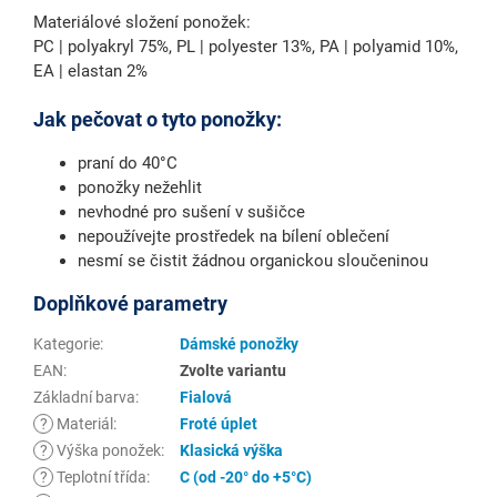
Materiálové složení ponožek:
PC | polyakryl 75%, PL | polyester 13%, PA | polyamid 10%,
EA | elastan 2%
Jak pečovat o tyto ponožky:
praní do 40°C
ponožky nežehlit
nevhodné pro sušení v sušičce
nepoužívejte prostředek na bílení oblečení
nesmí se čistit žádnou organickou sloučeninou
Doplňkové parametry
Kategorie
:
Dámské ponožky
EAN
:
Zvolte variantu
Základní barva
:
Fialová
?
Materiál
:
Froté úplet
?
Výška ponožek
:
Klasická výška
?
Teplotní třída
:
C (od -20° do +5°C)