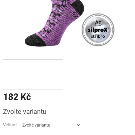
182 Kč
Měrná
Zvolte variantu
cena:
Velikost