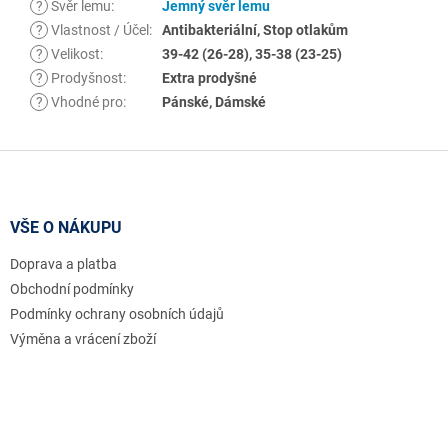
?
Svěr lemu
:
Jemný svěr lemu
?
Vlastnost / Účel
:
Antibakteriální, Stop otlakům
?
Velikost
:
39-42 (26-28), 35-38 (23-25)
?
Prodyšnost
:
Extra prodyšné
?
Vhodné pro
:
Pánské, Dámské
Z
á
p
a
VŠE O NÁKUPU
t
Doprava a platba
í
Obchodní podmínky
Podmínky ochrany osobních údajů
Výměna a vrácení zboží