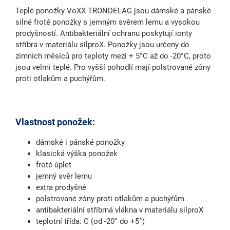
Teplé ponožky VoXX TRONDELAG jsou dámské a pánské
silné froté ponožky s jemným svěrem lemu a vysokou
prodyšností. Antibakteriální ochranu poskytují ionty
stříbra v materiálu silproX. Ponožky jsou určeny do
zimních měsíců pro teploty mezi + 5°C až do -20°C, proto
jsou velmi teplé. Pro vyšší pohodlí mají polstrované zóny
proti otlakům a puchýřům.
Vlastnost ponožek:
dámské i pánské ponožky
klasická výška ponožek
froté úplet
jemný svěr lemu
extra prodyšné
polstrované zóny proti otlakům a puchýřům
antibakteriální stříbrná vlákna v materiálu silproX
teplotní třída: C (od -20° do +5°)