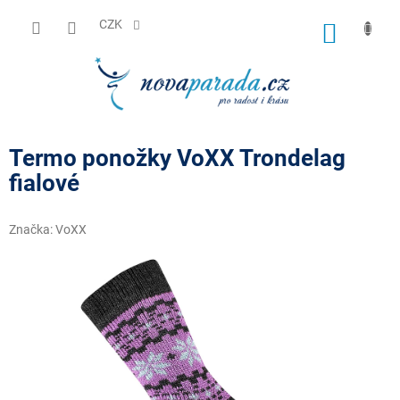
Přejít
na
CZK
NÁKUP
obsah
KOŠÍK
Termo ponožky VoXX Trondelag
fialové
Značka:
VoXX