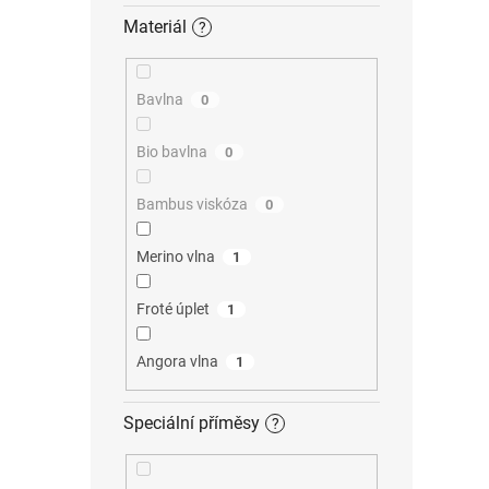
Materiál
?
Bavlna
0
Bio bavlna
0
Bambus viskóza
0
Merino vlna
1
Froté úplet
1
Angora vlna
1
Speciální příměsy
?