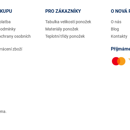
ÁKUPU
PRO ZÁKAZNÍKY
O NOVÁ 
platba
Tabulka velikostí ponožek
O nás
podmínky
Materiály ponožek
Blog
ochrany osobních
Teplotní třídy ponožek
Kontakty
Příjmáme
rácení zboží
ena.