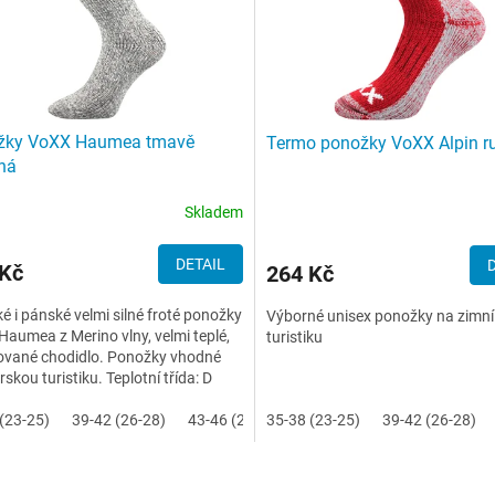
žky VoXX Haumea tmavě
Termo ponožky VoXX Alpin r
ná
Skladem
DETAIL
 Kč
264 Kč
 i pánské velmi silné froté ponožky
Výborné unisex ponožky na zimní
aumea z Merino vlny, velmi teplé,
turistiku
ované chodidlo. Ponožky vhodné
rskou turistiku. Teplotní třída: D
(23-25)
39-42 (26-28)
43-46 (29-31)
35-38 (23-25)
39-42 (26-28)
O
v