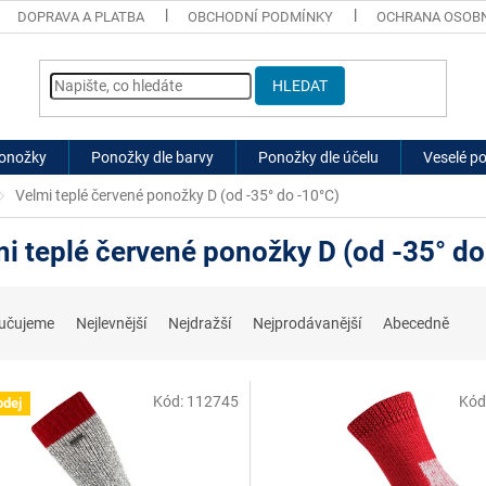
DOPRAVA A PLATBA
OBCHODNÍ PODMÍNKY
OCHRANA OSOBN
HLEDAT
ponožky
Ponožky dle barvy
Ponožky dle účelu
Veselé p
Velmi teplé červené ponožky D (od -35° do -10°C)
i teplé červené ponožky D (od -35° do
učujeme
Nejlevnější
Nejdražší
Nejprodávanější
Abecedně
Kód:
112745
Kód
odej