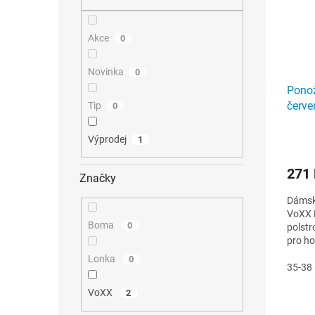
n
p
u
r
e
k
o
l
t
Akce
0
d
ů
u
k
Novinka
0
t
Pono
ů
červe
Tip
0
Výprodej
1
271
Značky
Dámské
VoXX H
Boma
0
polstr
pro ho
Lonka
0
35-38 
VoXX
2