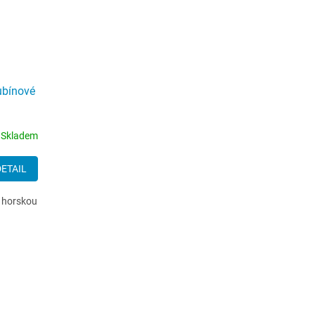
ubínové
Skladem
DETAIL
 horskou