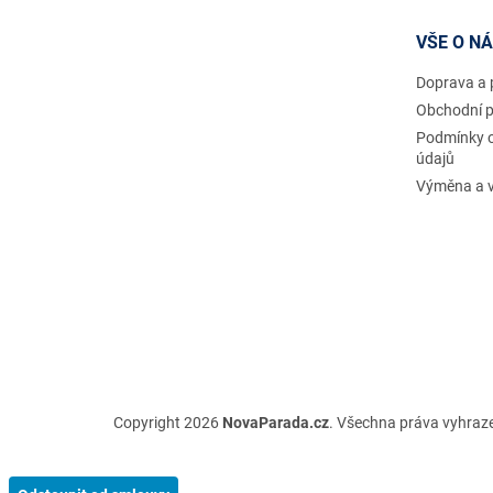
a
t
VŠE O N
í
Doprava a 
Obchodní 
Podmínky 
údajů
Výměna a v
Copyright 2026
NovaParada.cz
. Všechna práva vyhraz