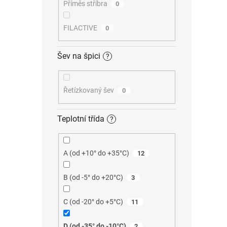
Příměs stříbra
0
FILACTIVE
0
Šev na špici
?
Řetízkovaný šev
0
Teplotní třída
?
A (od +10° do +35°C)
12
B (od -5° do +20°C)
3
C (od -20° do +5°C)
11
D (od -35° do -10°C)
2