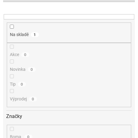
k
t
ů
Na skladě
1
Akce
0
Novinka
0
Tip
0
Výprodej
0
Značky
Boma
0