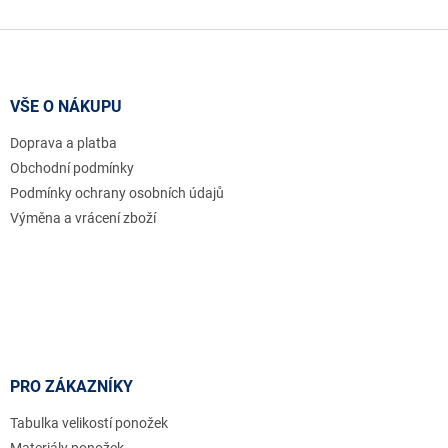
v
l
Z
á
á
d
p
a
a
VŠE O NÁKUPU
c
t
í
Doprava a platba
í
p
r
Obchodní podmínky
v
Podmínky ochrany osobních údajů
k
Výměna a vrácení zboží
y
v
ý
p
i
s
u
PRO ZÁKAZNÍKY
Tabulka velikostí ponožek
Materiály ponožek