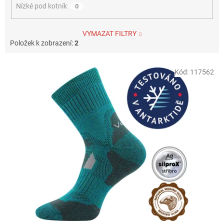
Nízké pod kotník
0
VYMAZAT FILTRY
Položek k zobrazení:
2
V
Kód:
117562
ý
p
i
s
p
r
o
d
u
k
t
ů