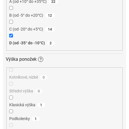
A (od +10° do +35°C)
22
B (od -5° do +20°C)
12
C (od -20° do +5°C)
14
D (od -35° do -10°C)
2
Výška ponožek
?
Kotníkové, nízké
0
Střední výška
0
Klasická výška
1
Podkolenky
1