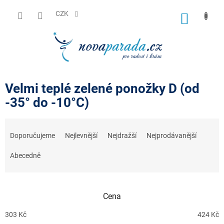
Přejít
na
CZK
NÁKUP
obsah
KOŠÍK
Velmi teplé zelené ponožky D (od
-35° do -10°C)
Ř
a
Doporučujeme
Nejlevnější
Nejdražší
Nejprodávanější
z
e
Abecedně
n
í
p
r
Cena
o
d
303
Kč
424
Kč
u