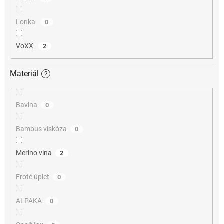
Lonka
0
VoXX
2
Materiál
?
Bavlna
0
Bambus viskóza
0
Merino vlna
2
Froté úplet
0
ALPAKA
0