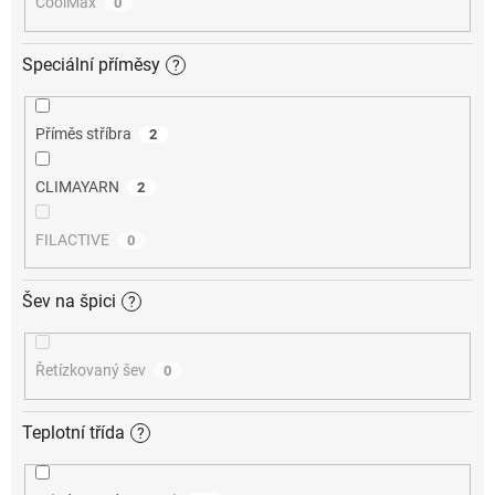
CoolMax
0
Speciální příměsy
?
Příměs stříbra
2
CLIMAYARN
2
FILACTIVE
0
Šev na špici
?
Řetízkovaný šev
0
Teplotní třída
?