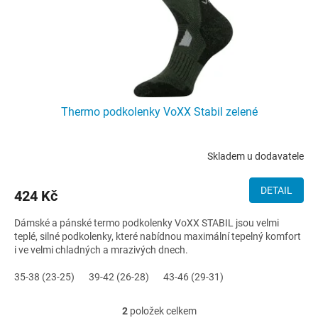
Thermo podkolenky VoXX Stabil zelené
Skladem u dodavatele
DETAIL
424 Kč
Dámské a pánské termo podkolenky VoXX STABIL jsou velmi
teplé, silné podkolenky, které nabídnou maximální tepelný komfort
i ve velmi chladných a mrazivých dnech.
35-38 (23-25)
39-42 (26-28)
43-46 (29-31)
2
položek celkem
O