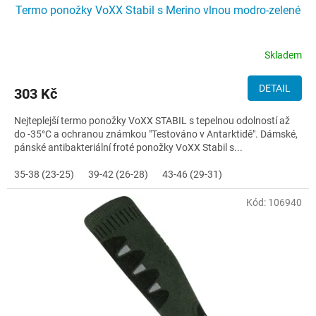
Termo ponožky VoXX Stabil s Merino vlnou modro-zelené
Skladem
DETAIL
303 Kč
Nejteplejší termo ponožky VoXX STABIL s tepelnou odolností až
do -35°C a ochranou známkou "Testováno v Antarktidě". Dámské,
pánské antibakteriální froté ponožky VoXX Stabil s...
35-38 (23-25)
39-42 (26-28)
43-46 (29-31)
Kód:
106940