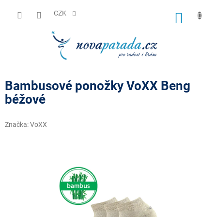
Přejít
na
CZK
NÁKUP
obsah
KOŠÍK
Bambusové ponožky VoXX Beng
béžové
Značka:
VoXX