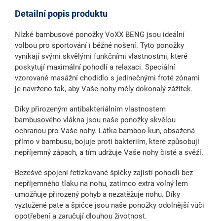
Detailní popis produktu
Nízké bambusové ponožky
VoXX BENG jsou ideální
volbou pro sportování i běžné nošení. Tyto ponožky
vynikají svými skvělými funkčními vlastnostmi, které
poskytují maximální pohodlí a relaxaci. Speciální
vzorované masážní chodidlo s jedinečnými froté zónami
je navrženo tak, aby Vaše nohy měly dokonalý zážitek.
Díky přirozeným
antibakteriálním vlastnostem
bambusového vlákna
jsou naše ponožky skvělou
ochranou pro Vaše nohy. Látka bamboo-kun, obsažená
přímo v bambusu, bojuje proti bakteriím, které způsobují
nepříjemný zápach, a tím udržuje Vaše nohy čisté a svěží.
Bezešvé spojení řetízkované špičky
zajistí pohodlí bez
nepříjemného tlaku na nohu, zatímco extra volný lem
umožňuje přirozený pohyb a nezatěžuje nohu. Díky
vyztužené pate a špičce jsou naše ponožky
odolnější vůči
opotřebení
a zaručují dlouhou životnost.