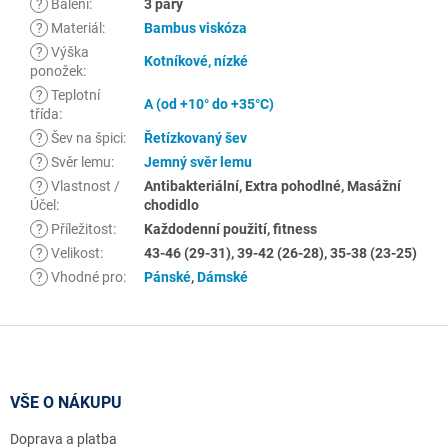
?
Balení
:
3 páry
?
Materiál
:
Bambus viskóza
?
Výška
Kotníkové, nízké
ponožek
:
?
Teplotní
A (od +10° do +35°C)
třída
:
?
Šev na špici
:
Řetízkovaný šev
?
Svěr lemu
:
Jemný svěr lemu
?
Vlastnost /
Antibakteriální, Extra pohodlné, Masážní
Účel
:
chodidlo
?
Příležitost
:
Každodenní použití, fitness
?
Velikost
:
43-46 (29-31), 39-42 (26-28), 35-38 (23-25)
?
Vhodné pro
:
Pánské
,
Dámské
Z
á
p
a
VŠE O NÁKUPU
t
Doprava a platba
í