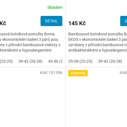
Skladem
DETAIL
D
 Kč
145 Kč
sové kotníkové ponožky Boma
Bambusové kotníkové ponožky 
 ekonomickém balení 3 párů jsou
EKOS v ekonomickém balení 3 pár
ny z přírodní bambusové viskózy s
vyrobeny z přírodní bambusové v
kteriálními a hypoalergenními
antibakteriálními a hypoalergenn
ostmi, která perfektně...
vlastnostmi, která perfektně...
(23-25)
39-42 (26-28)
43-46 (29-31)
35-38 (23-25)
39-42 (26-28)
Kód:
101396
Kód
Výprodej