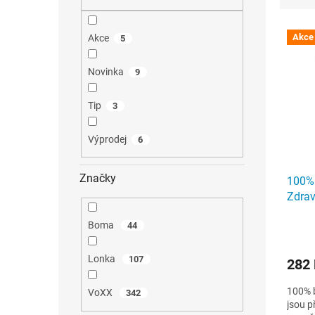
n
e
e
n
V
l
í
Akce
Akce
5
ý
p
p
r
i
Novinka
9
o
s
d
p
u
Tip
3
r
k
o
t
d
Výprodej
ů
6
u
k
t
Značky
100%
ů
Zdra
Boma
44
Lonka
107
282
100% 
VoXX
342
jsou p