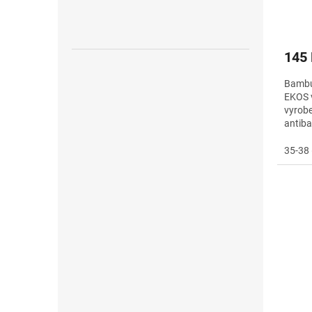
145
Bambu
EKOS v
vyrobe
antiba
vlastn
35-38 