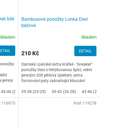
li bílé
Bambusové ponožky Lonka Dexi
béžové
Skladem
Skladem
ETAIL
DETAIL
210 Kč
 ponožky
Dámské i pánské extra krátké - "sneaker"
ponožky Dexi s řetízkovanou špicí, velmi
ální
jemným 200 jehlový úpletem, extra
mi jemný
formování paty zabraňující klouzání
ponožky dolů, jemný svěr...
43-46 (29-31)
35-38 (23-25)
39-42 (26-28)
43-46 (29-31)
:
116073
Kód:
119278