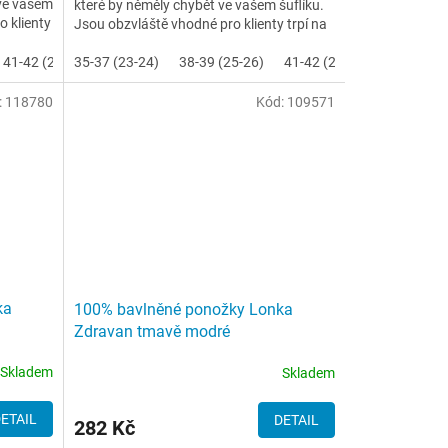
 ve vašem
které by něměly chybět ve vašem šuflíku.
o klienty
Jsou obzvláště vhodné pro klienty trpí na
otoky nohou a...
32)
41-42 (27-28)
35-37 (23-24)
43-45 (29-30)
38-39 (25-26)
46-48 (31-32)
41-42 (27-28)
43-45 (29
:
118780
Kód:
109571
ka
100% bavlněné ponožky Lonka
Zdravan tmavě modré
Skladem
Skladem
ETAIL
DETAIL
282 Kč