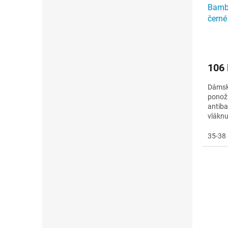
Bamb
černé
106
Dámsk
ponožk
antiba
vláknu
při ce
35-38 