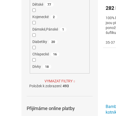
Dětské
77
282
Kojenecké
2
100% 
jsou p
ponožk
Dámské,Pánské
1
šuflík
trpí n
Diabetiky
20
35-37 
Chlapecké
16
Dívky
18
VYMAZAT FILTRY
Položek k zobrazení:
493
Bamb
Přijímáme online platby
kotník