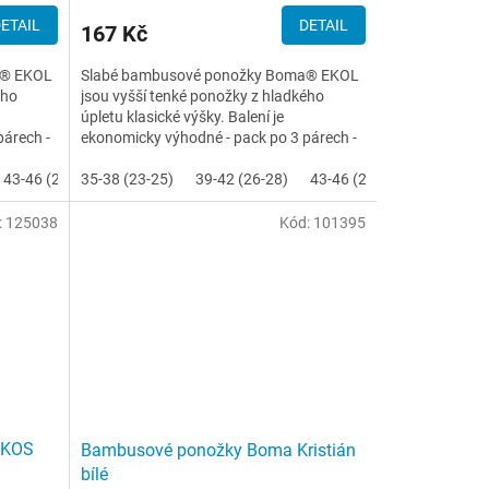
ETAIL
DETAIL
167 Kč
a® EKOL
Slabé bambusové ponožky Boma® EKOL
ého
jsou vyšší tenké ponožky z hladkého
úpletu klasické výšky. Balení je
párech -
ekonomicky výhodné - pack po 3 párech -
bez zbytečných etiket, spojené...
32)
43-46 (29-31)
35-38 (23-25)
39-42 (26-28)
43-46 (29-31)
:
125038
Kód:
101395
EKOS
Bambusové ponožky Boma Kristián
bílé