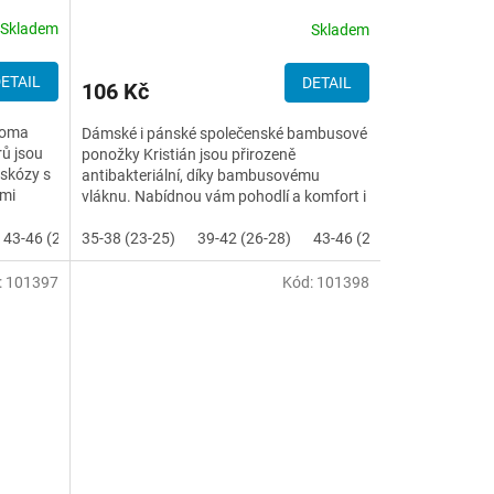
Skladem
Skladem
ETAIL
DETAIL
106 Kč
Boma
Dámské i pánské společenské bambusové
ů jsou
ponožky Kristián jsou přirozeně
iskózy s
antibakteriální, díky bambusovému
ími
vláknu. Nabídnou vám pohodlí a komfort i
při celodenním nošení.
43-46 (29-31)
35-38 (23-25)
39-42 (26-28)
43-46 (29-31)
:
101397
Kód:
101398