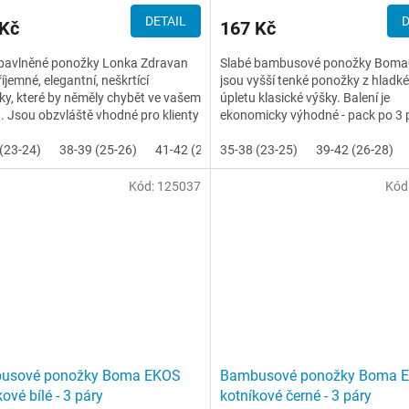
DETAIL
D
 Kč
167 Kč
bavlněné ponožky Lonka Zdravan
Slabé bambusové ponožky Bom
říjemné, elegantní, neškrtící
jsou vyšší tenké ponožky z hladk
y, které by něměly chybět ve vašem
úpletu klasické výšky. Balení je
u. Jsou obzvláště vhodné pro klienty
ekonomicky výhodné - pack po 3 
a otoky nohou a...
bez zbytečných etiket, spojené...
(23-24)
38-39 (25-26)
41-42 (27-28)
35-38 (23-25)
43-45 (29-30)
39-42 (26-28)
46-48 (31-
Kód:
125037
Kód
usové ponožky Boma EKOS
Bambusové ponožky Boma 
ové bílé - 3 páry
kotníkové černé - 3 páry