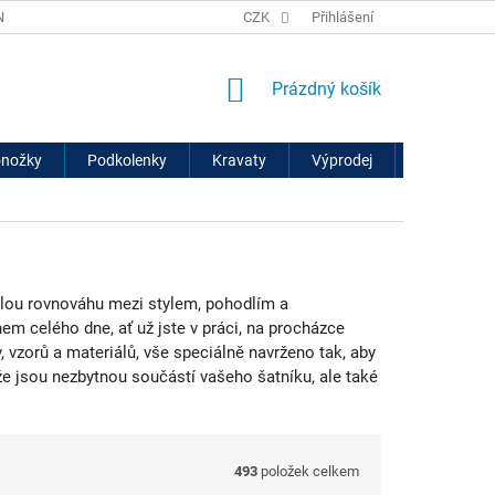
ÍCH ÚDAJŮ
VRÁCENÍ ZBOŽÍ A REKLAMACE
CZK
Přihlášení
NÁKUPNÍ
Prázdný košík
KOŠÍK
onožky
Podkolenky
Kravaty
Výprodej
Značky
nalou rovnováhu mezi stylem, pohodlím a
hem celého dne, ať už jste v práci, na procházce
 vzorů a materiálů, vše speciálně navrženo tak, aby
e jsou nezbytnou součástí vašeho šatníku, ale také
.
493
položek celkem