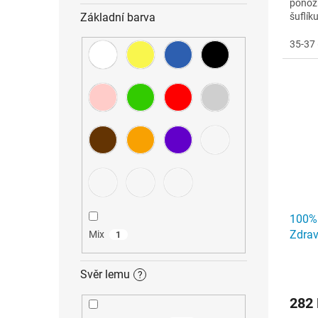
ponožk
Základní barva
šuflík
trpí n
35-37 
100%
Zdrav
Mix
1
Svěr lemu
?
282