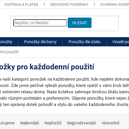
DOPRAVA A PLATBA
OBCHODNÍ PODMÍNKY
OCHRANA OSOBN
HLEDAT
ponožky
Ponožky dle barvy
Ponožky dle účelu
Veselé p
ní použití
ožky pro každodenní použití
 v naší kategorii ponožek na každodenní použití, kde najdete doko
ností. Zde jsme pečlivě vybrali ponožky, které vydrží s vámi krok bě
i večerním relaxu doma. Naše kolekce zahrnuje širokou škálu barev,
alo různým potřebám a preferencím. Objevte ponožky, které nejen ž
jí ten správný dotek pohodlí a stylu do vašeho každodenního života
učujeme
Nejlevnější
Nejdražší
Nejprodávanější
Abecedně