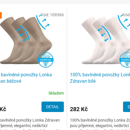
Kód:
109566
Kód
 bavlněné ponožky Lonka
100% bavlněné ponožky Lon
van béžové
Zdravan bílé
Skladem
DETAIL
D
 Kč
282 Kč
bavlněné ponožky Lonka Zdravan
100% bavlněné ponožky Lonka Z
říjemné, elegantní, neškrtící
jsou příjemné, elegantní, neškrtící