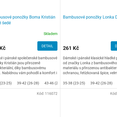
usové ponožky Boma Kristián
Bambusové ponožky Lonka De
ě šedé
Skladem
DETAIL
D
 Kč
261 Kč
é i pánské společenské bambusové
Dámské i pánské klasické hladké
y Kristián jsou přirozeně
od značky Lonka z bambusového
kteriální, díky bambusovému
materiálu s přirozenou antibakteri
. Nabídnou vám pohodlí a komfort i
ochranou, řetízkovaná špice, vel
lodenním nošení.
200 jehlový úplet, extra...
(23-25)
39-42 (26-28)
43-46 (29-31)
35-38 (23-25)
39-42 (26-28)
Kód:
116072
Kód