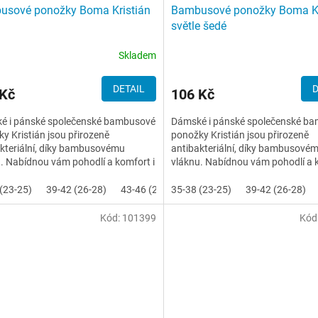
usové ponožky Boma Kristián
Bambusové ponožky Boma Kr
světle šedé
Skladem
DETAIL
D
 Kč
106 Kč
é i pánské společenské bambusové
Dámské i pánské společenské b
y Kristián jsou přirozeně
ponožky Kristián jsou přirozeně
kteriální, díky bambusovému
antibakteriální, díky bambusové
. Nabídnou vám pohodlí a komfort i
vláknu. Nabídnou vám pohodlí a k
lodenním nošení.
při celodenním nošení.
(23-25)
39-42 (26-28)
43-46 (29-31)
35-38 (23-25)
39-42 (26-28)
Kód:
101399
Kód