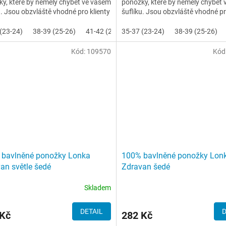
y, které by něměly chybět ve vašem
ponožky, které by něměly chybět
u. Jsou obzvláště vhodné pro klienty
šuflíku. Jsou obzvláště vhodné pr
a otoky nohou a...
trpí na otoky nohou a...
(23-24)
38-39 (25-26)
41-42 (27-28)
35-37 (23-24)
43-45 (29-30)
38-39 (25-26)
46-48 (31-
Kód:
109570
Kód
 bavlněné ponožky Lonka
100% bavlněné ponožky Lon
an světle šedé
Zdravan šedé
Skladem
DETAIL
D
 Kč
282 Kč