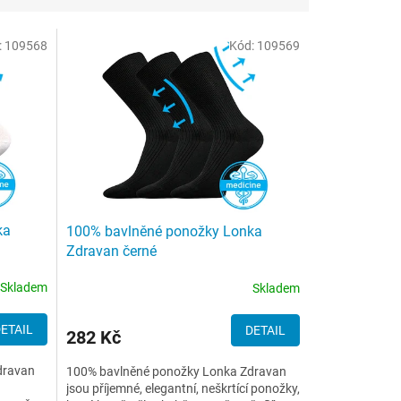
:
109568
Kód:
109569
ka
100% bavlněné ponožky Lonka
Zdravan černé
Skladem
Skladem
ETAIL
DETAIL
282 Kč
dravan
100% bavlněné ponožky Lonka Zdravan
jsou příjemné, elegantní, neškrtící ponožky,