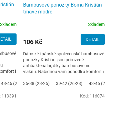
istián
Bambusové ponožky Boma Kristián
tmavě modré
Skladem
Skladem
ETAIL
DETAIL
106 Kč
ambusové
Dámské i pánské společenské bambusové
ponožky Kristián jsou přirozeně
mu
antibakteriální, díky bambusovému
omfort i
vláknu. Nabídnou vám pohodlí a komfort i
při celodenním nošení.
43-46 (29-31)
35-38 (23-25)
39-42 (26-28)
43-46 (29-31)
:
113391
Kód:
116074