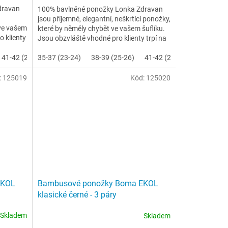
dravan
100% bavlněné ponožky Lonka Zdravan
jsou příjemné, elegantní, neškrtící ponožky,
 ve vašem
které by něměly chybět ve vašem šuflíku.
o klienty
Jsou obzvláště vhodné pro klienty trpí na
otoky nohou a...
32)
41-42 (27-28)
35-37 (23-24)
43-45 (29-30)
38-39 (25-26)
46-48 (31-32)
41-42 (27-28)
43-45 (29
:
125019
Kód:
125020
EKOL
Bambusové ponožky Boma EKOL
klasické černé - 3 páry
Skladem
Skladem