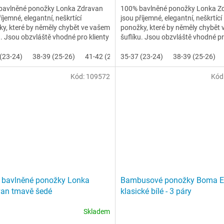
bavlněné ponožky Lonka Zdravan
100% bavlněné ponožky Lonka Z
říjemné, elegantní, neškrtící
jsou příjemné, elegantní, neškrtící
y, které by něměly chybět ve vašem
ponožky, které by něměly chybět
u. Jsou obzvláště vhodné pro klienty
šuflíku. Jsou obzvláště vhodné pr
a otoky nohou a...
trpí na otoky nohou a...
(23-24)
38-39 (25-26)
41-42 (27-28)
35-37 (23-24)
43-45 (29-30)
38-39 (25-26)
46-48 (31-
Kód:
109572
Kód
 bavlněné ponožky Lonka
Bambusové ponožky Boma 
an tmavě šedé
klasické bílé - 3 páry
Skladem