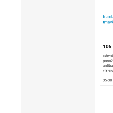
Bamb
tmav
106
Dámsk
ponožk
antiba
vláknu
při ce
35-38 