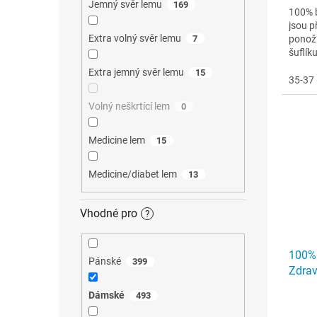
Jemný svěr lemu
169
100% 
jsou p
Extra volný svěr lemu
7
ponožk
šuflík
trpí n
Extra jemný svěr lemu
15
35-37 
Volný neškrtící lem
0
Medicine lem
15
Medicine/diabet lem
13
Vhodné pro
?
100%
Pánské
399
Zdrav
Dámské
493