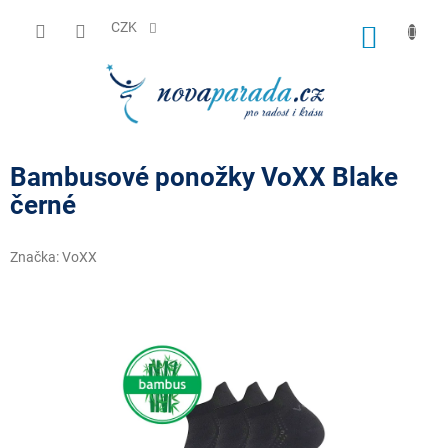
Přejít
na
CZK
NÁKUP
obsah
KOŠÍK
Bambusové ponožky VoXX Blake
černé
Značka:
VoXX