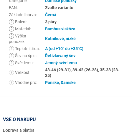
Kategorie
:
Dámské ponožky
EAN
:
Zvolte variantu
Základní barva
:
Černá
?
Balení
:
3 páry
?
Materiál
:
Bambus viskóza
?
Výška
Kotníkové, nízké
ponožek
:
?
Teplotní třída
:
A (od +10° do +35°C)
?
Šev na špici
:
Řetízkovaný šev
?
Svěr lemu
:
Jemný svěr lemu
43-46 (29-31), 39-42 (26-28), 35-38 (23-
?
Velikost
:
25)
?
Vhodné pro
:
Pánské
,
Dámské
Z
á
p
a
VŠE O NÁKUPU
t
Doprava a platba
í