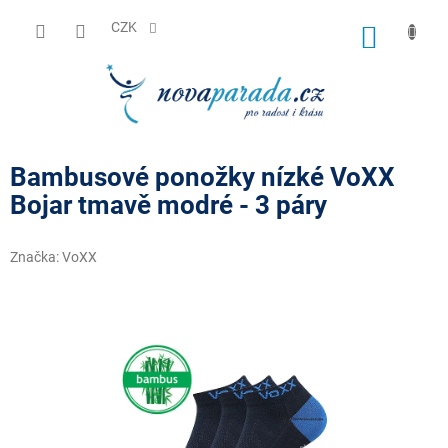
Přejít
na
CZK
NÁKUP
obsah
KOŠÍK
Bambusové ponožky nízké VoXX
Bojar tmavě modré - 3 páry
Značka:
VoXX