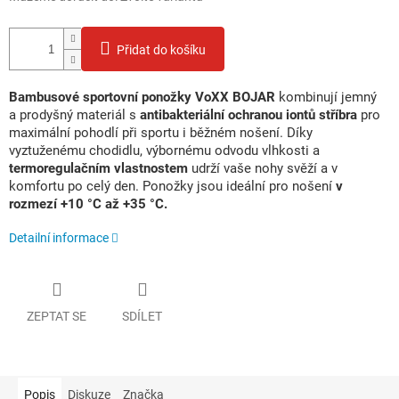
Přidat do košíku
Bambusové sportovní ponožky VoXX BOJAR
kombinují jemný
a prodyšný materiál s
antibakteriální ochranou iontů stříbra
pro
maximální pohodlí při sportu i běžném nošení. Díky
vyztuženému chodidlu, výbornému odvodu vlhkosti a
termoregulačním vlastnostem
udrží vaše nohy svěží a v
komfortu po celý den. Ponožky jsou ideální pro nošení
v
rozmezí +10 °C až +35 °C.
Detailní informace
ZEPTAT SE
SDÍLET
Popis
Diskuze
Značka