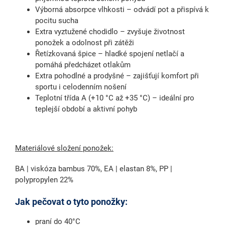
Výborná absorpce vlhkosti
– odvádí pot a přispívá k
pocitu sucha
Extra vyztužené chodidlo
– zvyšuje životnost
ponožek a odolnost při zátěži
Řetízkovaná špice
– hladké spojení netlačí a
pomáhá předcházet otlakům
Extra pohodlné a prodyšné
– zajišťují komfort při
sportu i celodenním nošení
Teplotní třída A (+10 °C až +35 °C)
– ideální pro
teplejší období a aktivní pohyb
Materiálové složení ponožek:
BA | viskóza bambus 70%, EA | elastan 8%, PP |
polypropylen 22%
Jak pečovat o tyto ponožky:
praní do 40°C