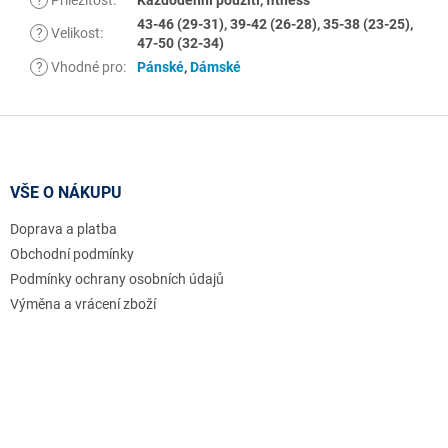
43-46 (29-31), 39-42 (26-28), 35-38 (23-25),
?
Velikost
:
47-50 (32-34)
?
Vhodné pro
:
Pánské
,
Dámské
Z
á
p
a
VŠE O NÁKUPU
t
Doprava a platba
í
Obchodní podmínky
Podmínky ochrany osobních údajů
Výměna a vrácení zboží