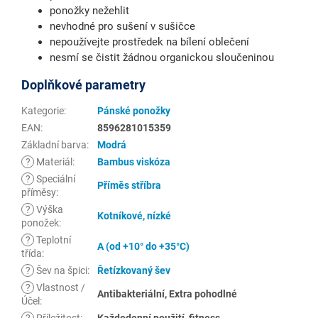
ponožky nežehlit
nevhodné pro sušení v sušičce
nepoužívejte prostředek na bílení oblečení
nesmí se čistit žádnou organickou sloučeninou
Doplňkové parametry
Kategorie
:
Pánské ponožky
EAN
:
8596281015359
Základní barva
:
Modrá
?
Materiál
:
Bambus viskóza
?
Speciální
Příměs stříbra
příměsy
:
?
Výška
Kotníkové, nízké
ponožek
:
?
Teplotní
A (od +10° do +35°C)
třída
:
?
Šev na špici
:
Řetízkovaný šev
?
Vlastnost /
Antibakteriální, Extra pohodlné
Účel
:
?
Příležitost
:
Každodenní použití, fitness