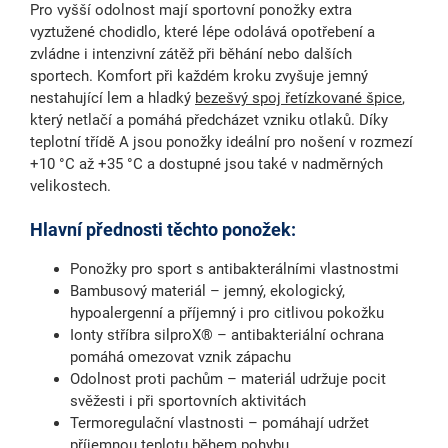
Pro vyšší odolnost mají sportovní ponožky extra
vyztužené chodidlo, které lépe odolává opotřebení a
zvládne i intenzivní zátěž při běhání nebo dalších
sportech. Komfort při každém kroku zvyšuje
jemný
nestahující lem
a hladký
bezešvý spoj řetízkované špice
,
který netlačí a pomáhá předcházet vzniku otlaků. Díky
teplotní třídě A
jsou ponožky ideální pro nošení
v rozmezí
+10 °C až +35 °C
a dostupné jsou také v nadměrných
velikostech.
Hlavní přednosti těchto ponožek:
Ponožky pro sport s antibakterálními vlastnostmi
Bambusový materiál
– jemný, ekologický,
hypoalergenní a příjemný i pro citlivou pokožku
Ionty stříbra silproX®
– antibakteriální ochrana
pomáhá omezovat vznik zápachu
Odolnost proti pachům
– materiál udržuje pocit
svěžesti i při sportovních aktivitách
Termoregulační vlastnosti
– pomáhají udržet
příjemnou teplotu během pohybu