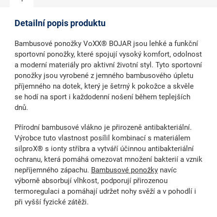
Detailní popis produktu
Bambusové ponožky VoXX® BOJAR
jsou lehké a funkční
sportovní ponožky
, které spojují vysoký komfort, odolnost
a moderní materiály pro aktivní životní styl. Tyto sportovní
ponožky jsou vyrobené z jemného bambusového úpletu
příjemného na dotek, který je šetrný k pokožce a skvěle
se hodí na sport i každodenní nošení během teplejších
dnů.
Přírodní
bambusové vlákno je přirozeně antibakteriální
.
Výrobce tuto vlastnost posílil kombinací s materiálem
silproX® s ionty stříbra
a vytváří účinnou
antibakteriální
ochranu, která pomáhá omezovat množení bakterií a vznik
nepříjemného zápachu.
Bambusové ponožky
navíc
výborně absorbují vlhkost, podporují přirozenou
termoregulaci a pomáhají udržet nohy svěží a v pohodlí i
při vyšší fyzické zátěži.