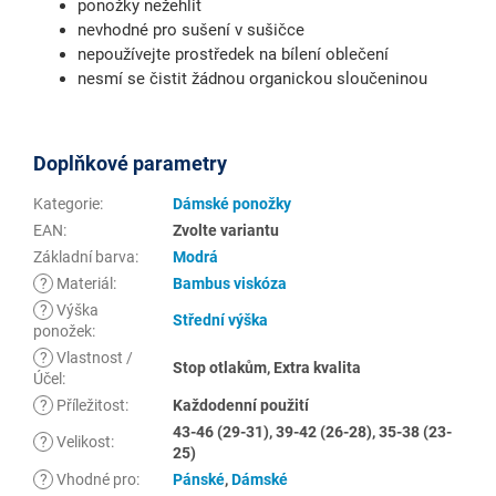
ponožky nežehlit
nevhodné pro sušení v sušičce
nepoužívejte prostředek na bílení oblečení
nesmí se čistit žádnou organickou sloučeninou
Doplňkové parametry
Kategorie
:
Dámské ponožky
EAN
:
Zvolte variantu
Základní barva
:
Modrá
?
Materiál
:
Bambus viskóza
?
Výška
Střední výška
ponožek
:
?
Vlastnost /
Stop otlakům, Extra kvalita
Účel
:
?
Příležitost
:
Každodenní použití
43-46 (29-31), 39-42 (26-28), 35-38 (23-
?
Velikost
:
25)
?
Vhodné pro
:
Pánské
,
Dámské