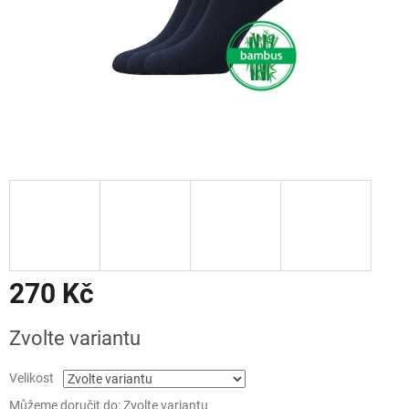
270 Kč
Měrná
Zvolte variantu
cena:
Velikost
Můžeme doručit do:
Zvolte variantu