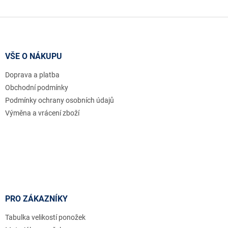
Z
á
p
a
VŠE O NÁKUPU
t
Doprava a platba
í
Obchodní podmínky
Podmínky ochrany osobních údajů
Výměna a vrácení zboží
PRO ZÁKAZNÍKY
Tabulka velikostí ponožek