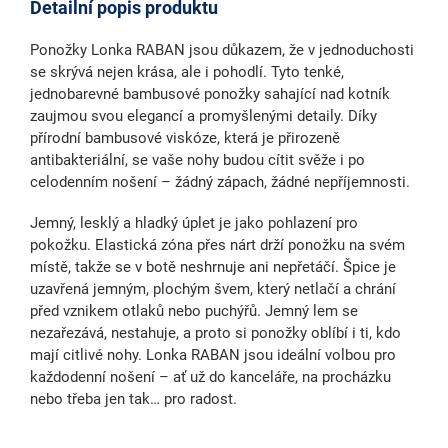
Detailní popis produktu
Ponožky
Lonka RABAN
jsou důkazem, že v jednoduchosti
se skrývá nejen krása, ale i pohodlí. Tyto
tenké,
jednobarevné bambusové ponožky
sahající nad kotník
zaujmou svou elegancí a promyšlenými detaily. Díky
přírodní
bambusové viskóze
, která je přirozeně
antibakteriální
, se vaše nohy budou cítit svěže i po
celodenním nošení – žádný zápach, žádné nepříjemnosti.
Jemný, lesklý a hladký úplet je jako pohlazení pro
pokožku.
Elastická zóna přes nárt
drží ponožku na svém
místě, takže se v botě neshrnuje ani nepřetáčí. Špice je
uzavřená
jemným, plochým švem
, který netlačí a chrání
před vznikem otlaků nebo puchýřů.
Jemný lem
se
nezařezává, nestahuje, a proto si ponožky oblíbí i ti, kdo
mají citlivé nohy.
Lonka RABAN
jsou ideální volbou pro
každodenní nošení – ať už do kanceláře, na procházku
nebo třeba jen tak… pro radost.