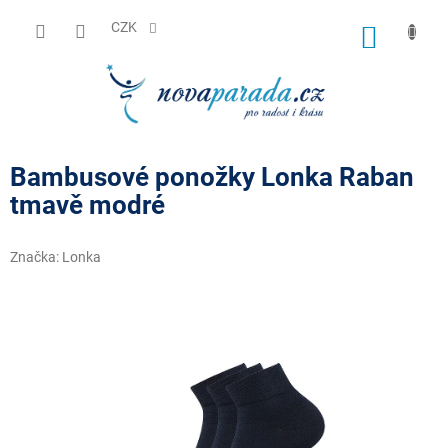
Přejít
na
CZK
NÁKUP
obsah
KOŠÍK
Bambusové ponožky Lonka Raban
tmavě modré
Značka:
Lonka