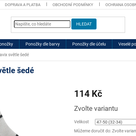
DOPRAVA A PLATBA
OBCHODNÍ PODMÍNKY
OCHRANA OSOBN
HLEDAT
ponožky
Ponožky dle barvy
Ponožky dle účelu
Veselé p
vix světle šedé
větle šedé
114 Kč
Měrná
Zvolte variantu
cena:
Velikost
Můžeme doručit do:
Zvolte varia