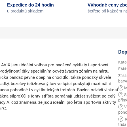
Expedice do 24 hodin
Výhodné ceny zbo
u produktů skladem
šetřete při každém 
Dop
Kate
IX jsou ideální volbou pro nadšené cyklisty i sportovní
EAN
:
prodyšností díky speciálním odvětrávacím zónám na nártu,
Zákl
stická bandáž pevně obepíná chodidlo, takže ponožky skvěle
barv
ladký,
bezešvý řetízkovaný šev
ve špici poskytují maximální
?
M
dou pohodlné i v cyklistických tretrách. Bavlna odvádí vlhkost
?
Sp
lákna silproX® s ionty stříbra
pomáhají udržet svěžest po celý
přím
řídy A, což znamená, že jsou ideální pro letní sportovní aktivity
?
V
5°C.
pono
?
T
třída