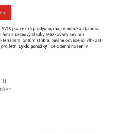
íku
VIX jsou extra prodyšné, mají elastickou bandáž
ící lem a bezešvý hladký řetízkovaný šev pro
kteriálním iontům stříbra, bavlně odvádějící vlhkost
 pro letní
cyklo ponožky
i celodenní nošení v
DÍLET