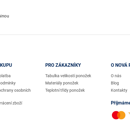
ninou
ÁKUPU
PRO ZÁKAZNÍKY
O NOVÁ 
platba
Tabulka velikostí ponožek
O nás
podmínky
Materiály ponožek
Blog
ochrany osobních
Teplotní třídy ponožek
Kontakty
Příjmáme
rácení zboží