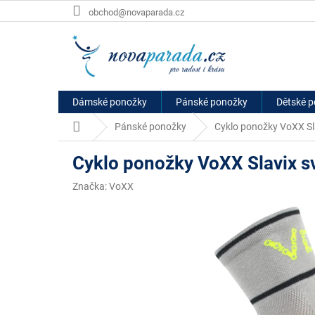
Přejít
obchod@novaparada.cz
na
obsah
Dámské ponožky
Pánské ponožky
Dětské 
Domů
Pánské ponožky
Cyklo ponožky VoXX Sla
Cyklo ponožky VoXX Slavix s
Značka:
VoXX