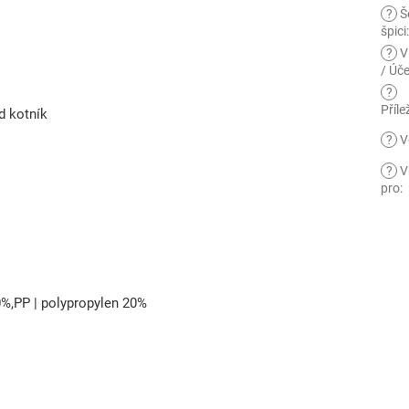
?
Š
špici
?
V
/ Úče
?
Příle
d kotník
?
V
?
V
pro
:
0%,PP | polypropylen 20%