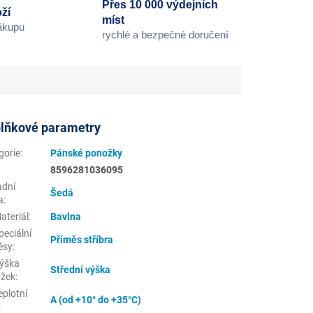
Přes 10 000 výdejních
ží
míst
nákupu
rychlé a bezpečné doručení
lňkové parametry
gorie
:
Pánské ponožky
8596281036095
adní
Šedá
a
:
ateriál
:
Bavlna
eciální
Příměs stříbra
ěsy
:
ýška
Střední výška
žek
:
eplotní
A (od +10° do +35°C)
: