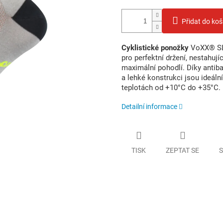
Přidat do koš
Cyklistické ponožky
VoXX® SLA
pro perfektní držení, nestahuj
maximální pohodlí. Díky antiba
a lehké konstrukci jsou ideální
teplotách od +10°C do +35°C.
Detailní informace
TISK
ZEPTAT SE
S