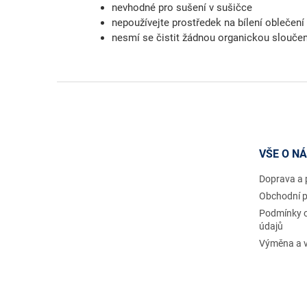
nevhodné pro sušení v sušičce
nepoužívejte prostředek na bílení oblečení
nesmí se čistit žádnou organickou slouče
Z
á
p
a
t
VŠE O N
í
Doprava a 
Obchodní 
Podmínky 
údajů
Výměna a v