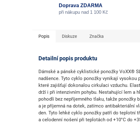
Doprava ZDARMA
při nákupu nad 1 100 Kč
Popis
Diskuze
Značka
Detailní popis produktu
Dámské a pánské
cyklistické ponožky
VoXX® SLAV
nadšence. Tyto
cyklo ponožky
vynikají vysokou 
které zajišťují dokonalou cirkulaci vzduchu. Ela
drží i při intenzivním pohybu. Nestahující lem a h
pohodlí bez nepříjemného tlaku, takže ponožky bu
a je příjemná na dotek, zatímco
antibakteriální v
den. Tyto lehké
cyklo ponožky
patří do teplotní t
a celodenní nošení při teplotách od +10°C do +3