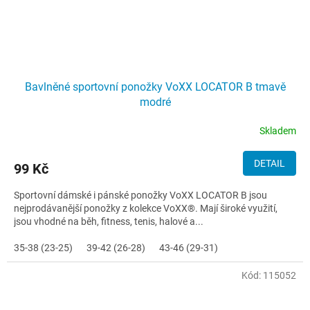
Bavlněné sportovní ponožky VoXX LOCATOR B tmavě
modré
Skladem
DETAIL
99 Kč
Sportovní dámské i pánské ponožky VoXX LOCATOR B jsou
nejprodávanější ponožky z kolekce VoXX®. Mají široké využití,
jsou vhodné na běh, fitness, tenis, halové a...
35-38 (23-25)
39-42 (26-28)
43-46 (29-31)
Kód:
115052