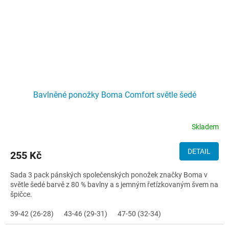
Bavlněné ponožky Boma Comfort světle šedé
Skladem
DETAIL
255 Kč
Sada 3 pack pánských společenských ponožek značky Boma v
světle šedé barvě z 80 % bavlny a s jemným řetízkovaným švem na
špičce.
39-42 (26-28)
43-46 (29-31)
47-50 (32-34)