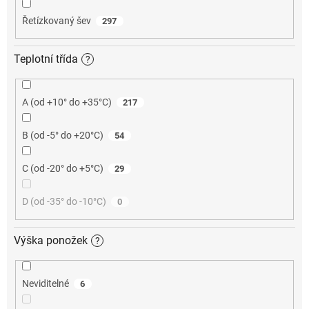
Řetízkovaný šev
297
Teplotní třída
?
A (od +10° do +35°C)
217
B (od -5° do +20°C)
54
C (od -20° do +5°C)
29
D (od -35° do -10°C)
0
Výška ponožek
?
Neviditelné
6