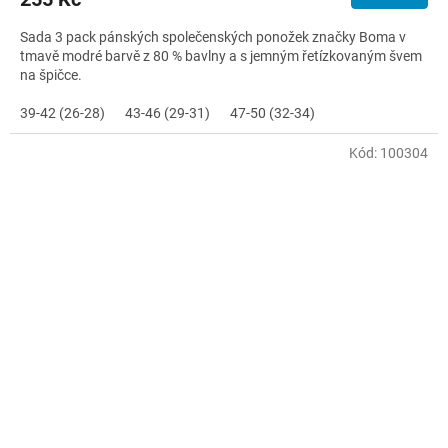
Sada 3 pack pánských společenských ponožek značky Boma v
tmavě modré barvě z 80 % bavlny a s jemným řetízkovaným švem
na špičce.
39-42 (26-28)
43-46 (29-31)
47-50 (32-34)
Kód:
100304