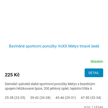
Bavlněné sportovní ponožky VoXX Metys tmavě šedé
Skladem
DETAIL
225 Kč
Dámské i pánské slabé sportovní ponožky Metys s bezešvým
spojem řetízkované špice, 200 jehlový úplet, teplotní třída A
35-38 (23-25)
39-42 (26-28)
43-46 (29-31)
47-50 (32-34)
Kód:
118549