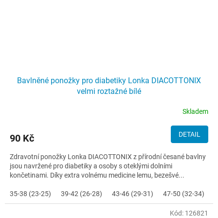
Bavlněné ponožky pro diabetiky Lonka DIACOTTONIX
velmi roztažné bílé
Skladem
DETAIL
90 Kč
Zdravotní ponožky Lonka DIACOTTONIX z přírodní česané bavlny
jsou navržené pro diabetiky a osoby s oteklými dolními
končetinami. Díky extra volnému medicine lemu, bezešvé...
35-38 (23-25)
39-42 (26-28)
43-46 (29-31)
47-50 (32-34)
Kód:
126821