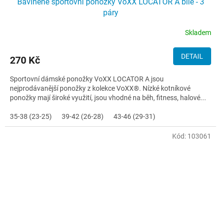
Bavlněné sportovní ponožky VoXX LOCATOR A bílé - 3
páry
Skladem
DETAIL
270 Kč
Sportovní dámské ponožky VoXX LOCATOR A jsou
nejprodávanější ponožky z kolekce VoXX®. Nízké kotníkové
ponožky mají široké využití, jsou vhodné na běh, fitness, halové...
35-38 (23-25)
39-42 (26-28)
43-46 (29-31)
Kód:
103061