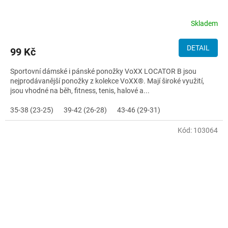
Skladem
DETAIL
99 Kč
Sportovní dámské i pánské ponožky VoXX LOCATOR B jsou
nejprodávanější ponožky z kolekce VoXX®. Mají široké využití,
jsou vhodné na běh, fitness, tenis, halové a...
35-38 (23-25)
39-42 (26-28)
43-46 (29-31)
Kód:
103064