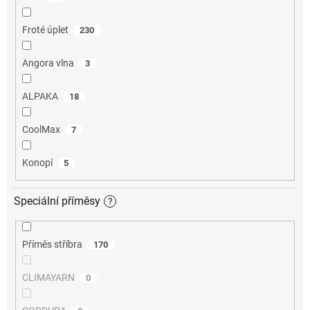
Froté úplet
230
Angora vlna
3
ALPAKA
18
CoolMax
7
Konopí
5
Speciální příměsy
?
Příměs stříbra
170
CLIMAYARN
0