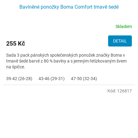
Bavlněné ponožky Boma Comfort tmavě šedé
Skladem
DETAIL
255 Kč
Sada 3 pack pánských společenských ponožek značky Boma v
tmavě šedé barvě z 80 % bavlny a s jemným řetízkovaným švem
na špičce.
39-42 (26-28)
43-46 (29-31)
47-50 (32-34)
Kód:
126817