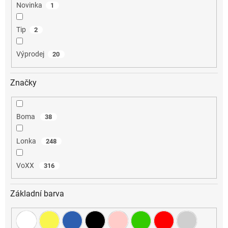
Novinka
1
Tip
2
Výprodej
20
Značky
Boma
38
Lonka
248
VoXX
316
Základní barva