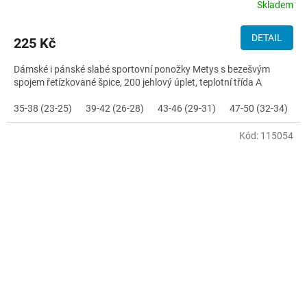
Skladem
DETAIL
225 Kč
Dámské i pánské slabé sportovní ponožky Metys s bezešvým
spojem řetízkované špice, 200 jehlový úplet, teplotní třída A
35-38 (23-25)
39-42 (26-28)
43-46 (29-31)
47-50 (32-34)
Kód:
115054