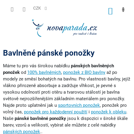
Přejít
na
CZK
NÁKUP
obsah
KOŠÍK
Bavlněné pánské ponožky
Máme tu pro vás širokou nabídku
pánských bavlněných
ponožek
od
100% bavlněných
,
ponožek z BIO bavlny
až po
modely ze směsí bohatých na bavlnu. Pro vlastnosti bavlny, jejíž
vlákno přirozeně absorbuje a zadržuje vlhkost, je pevné s
vysokou odolností proti otěru a tvarovou stálostí je bavlna
světově nejrozšířenějším základním materiálem pro ponožky.
Najde proto uplatnění jak u
sportovních ponožek
, ponožek pro
volný čas,
ponožek pro každodenní použití
i
ponožek k obleku
.
Naše
pánské bavlněné ponožky
jsou k dispozici v široké škále
barev, vzorů a velikostí, vybírat ale můžete z celé nabídky
pánských ponožek
..