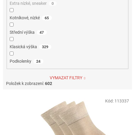
Extra nízké, sneaker
0
Kotníkové, nízké
65
Střední výška
47
Klasická výška
329
Podkolenky
24
VYMAZAT FILTRY
Položek k zobrazení:
602
V
Kód:
113337
ý
p
i
s
p
r