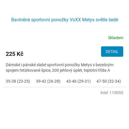
Bavlněné sportovní ponožky VoXX Metys světle šedé
Skladem
DETAIL
225 Kč
Dámské i pánské slabé sportovní ponožky Metys s bezešvým
spojem řetízkované špice, 200 jehlový úplet, teplotní třída A
35-38 (23-25)
39-42 (26-28)
43-46 (29-31)
47-50 (32-34)
Kód:
115055