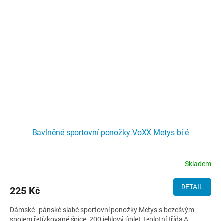
Bavlněné sportovní ponožky VoXX Metys bílé
Skladem
DETAIL
225 Kč
Dámské i pánské slabé sportovní ponožky Metys s bezešvým
spojem řetízkované špice, 200 jehlový úplet, teplotní třída A