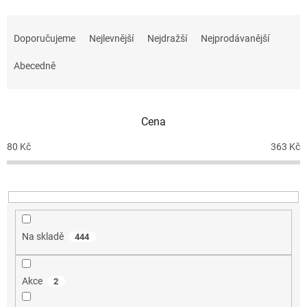
Ř
a
Doporučujeme
Nejlevnější
Nejdražší
Nejprodávanější
z
e
Abecedně
n
í
p
r
Cena
o
d
80
Kč
363
Kč
u
k
t
ů
Na skladě
444
Akce
2