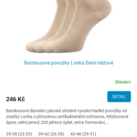
o
d
u
k
t
ů
Bambusové ponožky Lonka Demi béžové
Skladem
DETAIL
246 Kč
Bambusové dámské i pánské středně vysoké hladké ponožky od
značky Lonka s přirozenou antibakteriální ochranou, řetízkovaná
špice, velmi jemný 200 jehlový úplet, extra formování,...
35-38 (23-25)
39-42 (26-28)
43-46 (29-31)