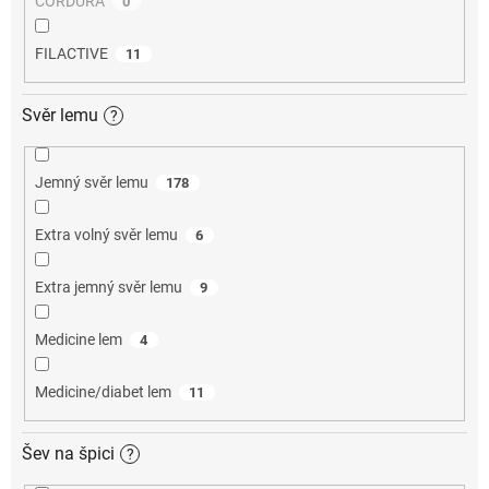
CORDURA
0
FILACTIVE
11
Svěr lemu
?
Jemný svěr lemu
178
Extra volný svěr lemu
6
Extra jemný svěr lemu
9
Medicine lem
4
Medicine/diabet lem
11
Šev na špici
?