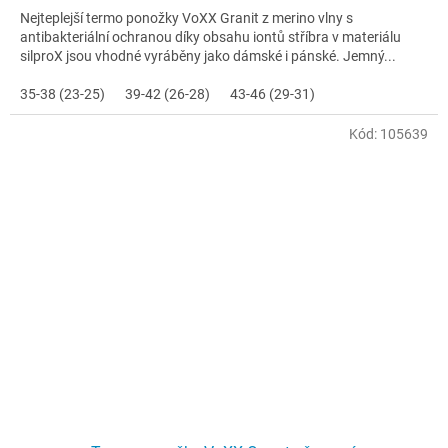
Nejteplejší termo ponožky VoXX Granit z merino vlny s
antibakteriální ochranou díky obsahu iontů stříbra v materiálu
silproX jsou vhodné vyráběny jako dámské i pánské. Jemný...
35-38 (23-25)
39-42 (26-28)
43-46 (29-31)
Kód:
105639