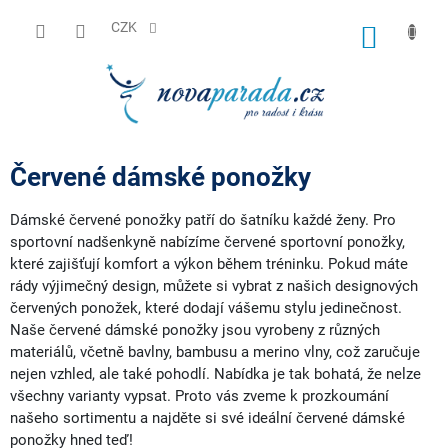
Přejít
na
CZK
NÁKUP
obsah
KOŠÍK
Červené dámské ponožky
Dámské červené ponožky patří do šatníku každé ženy. Pro
sportovní nadšenkyně nabízíme červené sportovní ponožky,
které zajišťují komfort a výkon během tréninku. Pokud máte
rády výjimečný design, můžete si vybrat z našich designových
červených ponožek, které dodají vášemu stylu jedinečnost.
Naše červené dámské ponožky jsou vyrobeny z různých
materiálů, včetně bavlny, bambusu a merino vlny, což zaručuje
nejen vzhled, ale také pohodlí. Nabídka je tak bohatá, že nelze
všechny varianty vypsat. Proto vás zveme k prozkoumání
našeho sortimentu a najděte si své ideální červené dámské
ponožky hned teď!