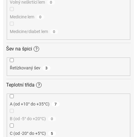
Volný neškrtící lem
0
Medicine lem
0
Medicine/diabet lem
0
Šev na špici
?
Řetízkovaný šev
3
Teplotní třída
?
A (od +10° do +35°C)
7
B (od -5° do +20°C)
0
C (od -20° do +5°C)
5