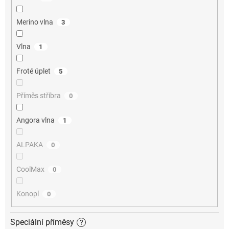
Merino vlna
3
Vlna
1
Froté úplet
5
Příměs stříbra
0
Angora vlna
1
ALPAKA
0
CoolMax
0
Konopí
0
Speciální příměsy
?