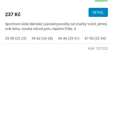
Skladem
DETAIL
237 Kč
Sportovní nízké dámské i pánské ponožky od značky VoXX, jemný
svěr lemu, vysoký odvod potu, teplotní třída: A
35-38 (23-25)
39-42 (26-28)
43-46 (29-31)
47-50 (32-34)
Kód:
101222