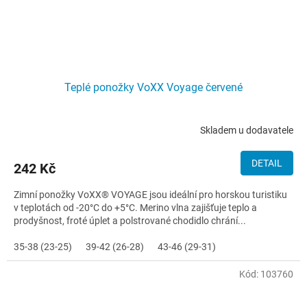
Teplé ponožky VoXX Voyage červené
Skladem u dodavatele
DETAIL
242 Kč
Zimní ponožky VoXX® VOYAGE jsou ideální pro horskou turistiku
v teplotách od -20°C do +5°C. Merino vlna zajišťuje teplo a
prodyšnost, froté úplet a polstrované chodidlo chrání...
35-38 (23-25)
39-42 (26-28)
43-46 (29-31)
Kód:
103760