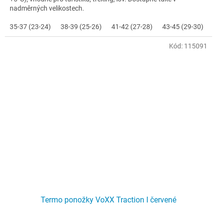
nadměrných velikostech.
35-37 (23-24)
38-39 (25-26)
41-42 (27-28)
43-45 (29-30)
4
Kód:
115091
Termo ponožky VoXX Traction I červené