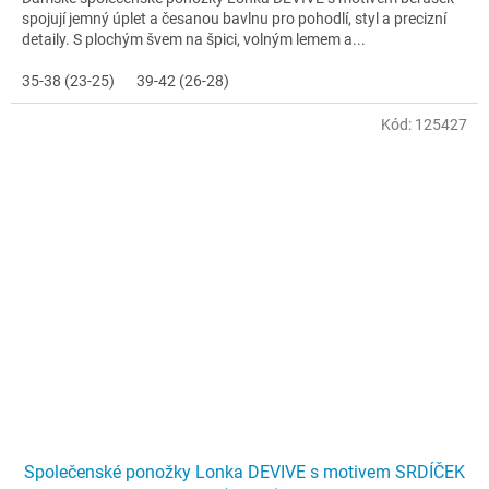
spojují jemný úplet a česanou bavlnu pro pohodlí, styl a precizní
detaily. S plochým švem na špici, volným lemem a...
35-38 (23-25)
39-42 (26-28)
Kód:
125427
Společenské ponožky Lonka DEVIVE s motivem SRDÍČEK