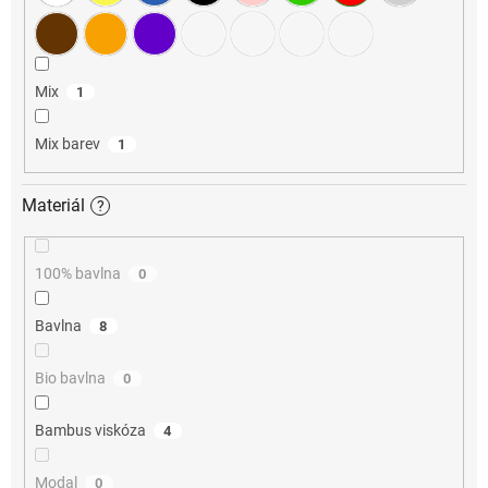
Mix
1
Mix barev
1
Materiál
?
100% bavlna
0
Bavlna
8
Bio bavlna
0
Bambus viskóza
4
Modal
0