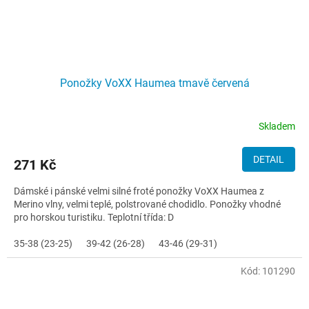
Ponožky VoXX Haumea tmavě červená
Skladem
DETAIL
271 Kč
Dámské i pánské velmi silné froté ponožky VoXX Haumea z
Merino vlny, velmi teplé, polstrované chodidlo. Ponožky vhodné
pro horskou turistiku. Teplotní třída: D
35-38 (23-25)
39-42 (26-28)
43-46 (29-31)
Kód:
101290