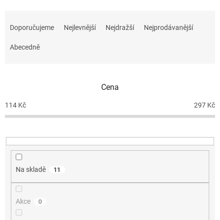
Ř
a
Doporučujeme
Nejlevnější
Nejdražší
Nejprodávanější
z
e
Abecedně
n
í
p
r
Cena
o
d
114
Kč
297
Kč
u
k
t
ů
Na skladě
11
Akce
0