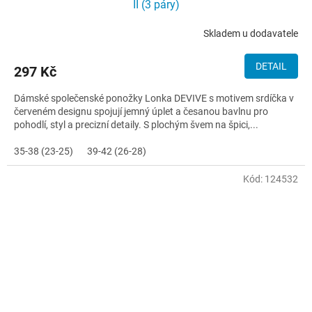
II (3 páry)
Skladem u dodavatele
DETAIL
297 Kč
Dámské společenské ponožky Lonka DEVIVE s motivem srdíčka v
červeném designu spojují jemný úplet a česanou bavlnu pro
pohodlí, styl a precizní detaily. S plochým švem na špici,...
35-38 (23-25)
39-42 (26-28)
Kód:
124532