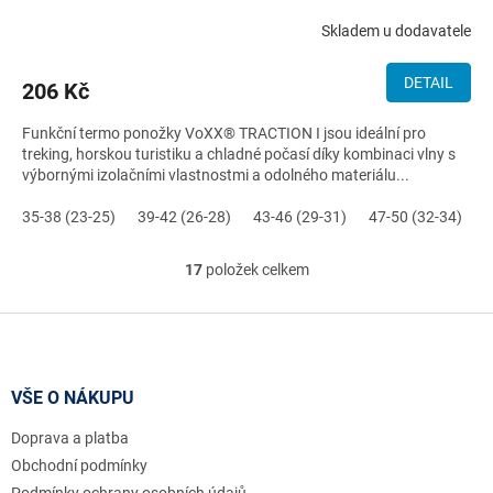
Skladem u dodavatele
DETAIL
206 Kč
Funkční termo ponožky VoXX® TRACTION I jsou ideální pro
treking, horskou turistiku a chladné počasí díky kombinaci vlny s
výbornými izolačními vlastnostmi a odolného materiálu...
35-38 (23-25)
39-42 (26-28)
43-46 (29-31)
47-50 (32-34)
17
položek celkem
O
v
l
Z
á
á
d
p
a
a
VŠE O NÁKUPU
c
t
í
Doprava a platba
í
p
r
Obchodní podmínky
v