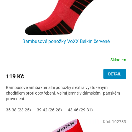
Bambusové ponožky VoXX Belkin červené
Skladem
DETAIL
119 Kč
Bambusové antibakteriální ponožky s extra vyztuženým
chodidlem proti opotřebení. Velmi jemné v dámském i pánském
provedení.
35-38 (23-25)
39-42 (26-28)
43-46 (29-31)
Kód:
102783