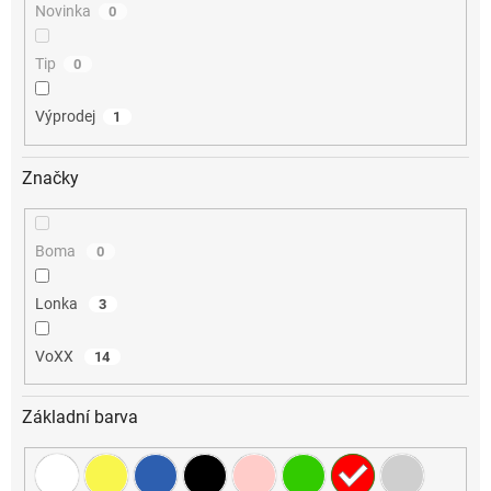
Novinka
0
Tip
0
Výprodej
1
Značky
Boma
0
Lonka
3
VoXX
14
Základní barva