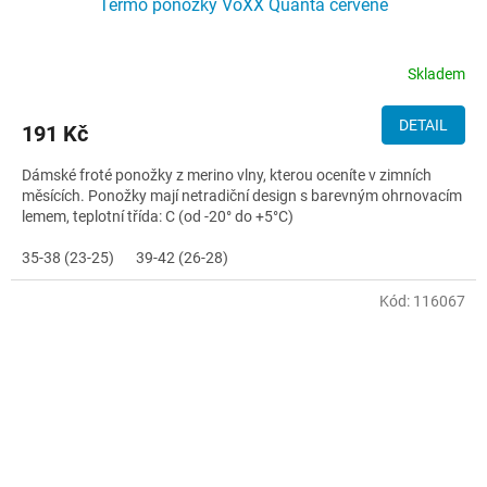
Termo ponožky VoXX Quanta červené
Skladem
DETAIL
191 Kč
Dámské froté ponožky z merino vlny, kterou oceníte v zimních
měsících. Ponožky mají netradiční design s barevným ohrnovacím
lemem, teplotní třída: C (od -20° do +5°C)
35-38 (23-25)
39-42 (26-28)
Kód:
116067