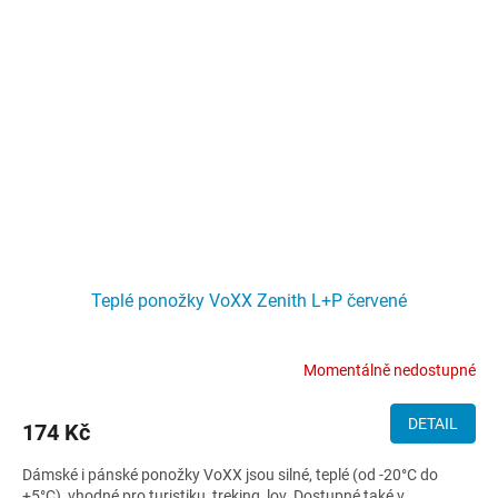
Teplé ponožky VoXX Zenith L+P červené
Momentálně nedostupné
DETAIL
174 Kč
Dámské i pánské ponožky VoXX jsou silné, teplé (od -20°C do
+5°C), vhodné pro turistiku, treking, lov. Dostupné také v