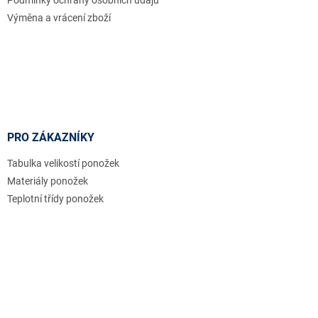
Podmínky ochrany osobních údajů
k
Výměna a vrácení zboží
y
v
ý
p
i
s
u
PRO ZÁKAZNÍKY
Tabulka velikostí ponožek
Materiály ponožek
Teplotní třídy ponožek