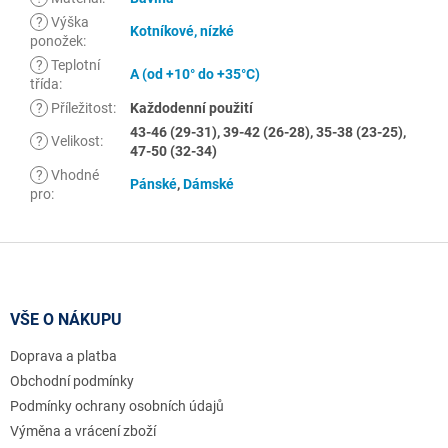
?
Výška
Kotníkové, nízké
ponožek
:
?
Teplotní
A (od +10° do +35°C)
třída
:
?
Příležitost
:
Každodenní použití
43-46 (29-31), 39-42 (26-28), 35-38 (23-25),
?
Velikost
:
47-50 (32-34)
?
Vhodné
Pánské
,
Dámské
pro
:
Z
á
p
a
VŠE O NÁKUPU
t
Doprava a platba
í
Obchodní podmínky
Podmínky ochrany osobních údajů
Výměna a vrácení zboží