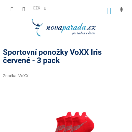
Přejít
na
CZK
NÁKUP
obsah
KOŠÍK
Sportovní ponožky VoXX Iris
červené - 3 pack
Značka:
VoXX