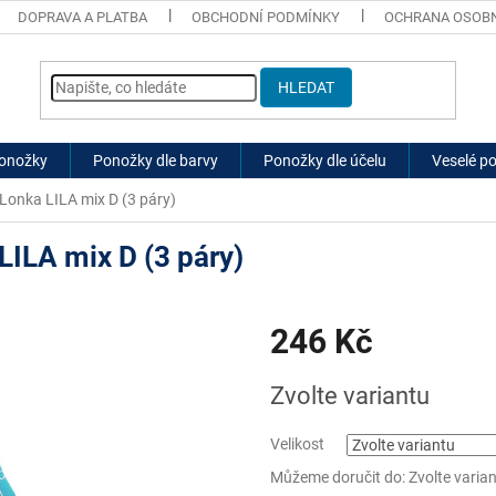
DOPRAVA A PLATBA
OBCHODNÍ PODMÍNKY
OCHRANA OSOBN
HLEDAT
ponožky
Ponožky dle barvy
Ponožky dle účelu
Veselé p
Lonka LILA mix D (3 páry)
ILA mix D (3 páry)
246 Kč
Měrná
Zvolte variantu
cena:
Velikost
Můžeme doručit do:
Zvolte varia