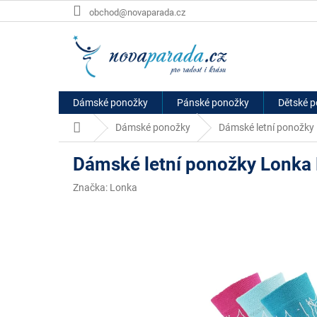
Přejít
obchod@novaparada.cz
na
obsah
Dámské ponožky
Pánské ponožky
Dětské 
Domů
Dámské ponožky
Dámské letní ponožky 
Dámské letní ponožky Lonka L
Značka:
Lonka