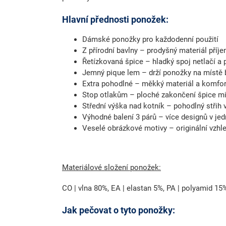
Hlavní přednosti ponožek:
Dámské ponožky
pro každodenní použití
Z přírodní bavlny
– prodyšný materiál příje
Řetízkovaná špice
– hladký spoj netlačí a
Jemný pique lem
– drží ponožky na místě 
Extra pohodlné
– měkký materiál a komfort
Stop otlakům
– ploché zakončení špice min
Střední výška nad kotník
– pohodlný střih v
Výhodné balení 3 párů
– více designů v je
Veselé obrázkové motivy
– originální vzhle
Materiálové složení ponožek:
CO | vlna 80%, EA | elastan 5%, PA | polyamid 1
Jak pečovat o tyto ponožky: