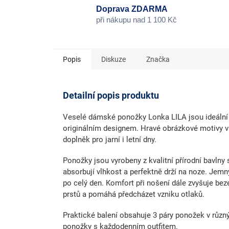
Doprava ZDARMA
při nákupu nad 1 100 Kč
Popis
Diskuze
Značka
Detailní popis produktu
Veselé dámské ponožky Lonka LILA
jsou ideální
originálním designem. Hravé obrázkové motivy 
doplněk pro jarní i letní dny.
Ponožky jsou vyrobeny
z kvalitní přírodní bavlny
s
absorbují vlhkost a perfektně drží na noze.
Jemný
po celý den. Komfort při nošení dále zvyšuje
bez
prstů a pomáhá předcházet vzniku otlaků.
Praktické balení obsahuje 3 páry ponožek v různ
ponožky s každodenním outfitem.