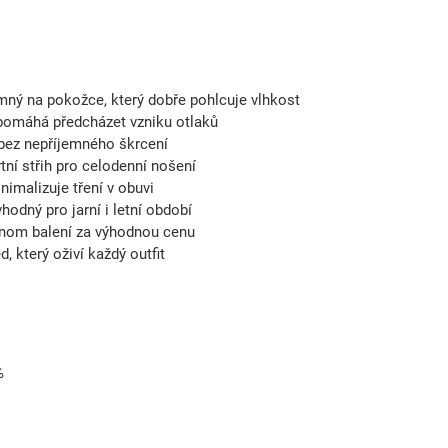
mný na pokožce, který dobře pohlcuje vlhkost
 pomáhá předcházet vzniku otlaků
bez nepříjemného škrcení
ní střih pro celodenní nošení
imalizuje tření v obuvi
hodný pro jarní i letní období
dnom balení za výhodnou cenu
d, který oživí každý outfit
5%