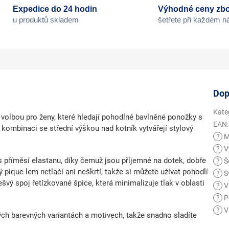
Expedice do 24 hodin
Výhodné ceny zbo
u produktů skladem
šetřete při každém 
Dop
Kate
 volbou pro ženy, které hledají pohodlné bavlněné ponožky s
EAN
:
v kombinaci se
střední výškou nad kotník
vytvářejí stylový
?
M
?
V
 příměsí elastanu, díky čemuž jsou příjemné na dotek, dobře
?
Še
 pique lem
netlačí ani neškrtí, takže si můžete užívat pohodlí
?
S
ešvý spoj řetízkované špice,
která minimalizuje tlak v oblasti
?
Vl
?
Př
?
V
ých barevných variantách a motivech, takže snadno sladíte