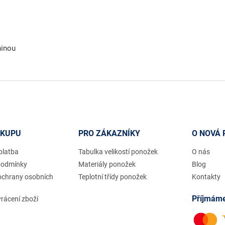
ninou
ÁKUPU
PRO ZÁKAZNÍKY
O NOVÁ 
platba
Tabulka velikostí ponožek
O nás
podmínky
Materiály ponožek
Blog
ochrany osobních
Teplotní třídy ponožek
Kontakty
Příjmáme
rácení zboží