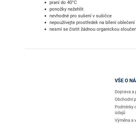
praní do 40°C
ponožky nežehlit
nevhodné pro sušení v sušičce
nepoužívejte prostředek na bílení oblečení
nesmí se čistit žádnou organickou slouče
Z
á
p
a
t
VŠE O N
í
Doprava a 
Obchodní 
Podmínky 
údajů
Výměna a v