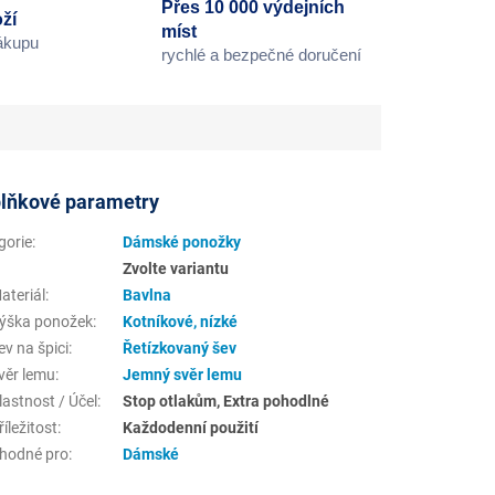
Přes 10 000 výdejních
ží
míst
nákupu
rychlé a bezpečné doručení
lňkové parametry
gorie
:
Dámské ponožky
Zvolte variantu
ateriál
:
Bavlna
ýška ponožek
:
Kotníkové, nízké
v na špici
:
Řetízkovaný šev
věr lemu
:
Jemný svěr lemu
astnost / Účel
:
Stop otlakům, Extra pohodlné
íležitost
:
Každodenní použití
hodné pro
:
Dámské