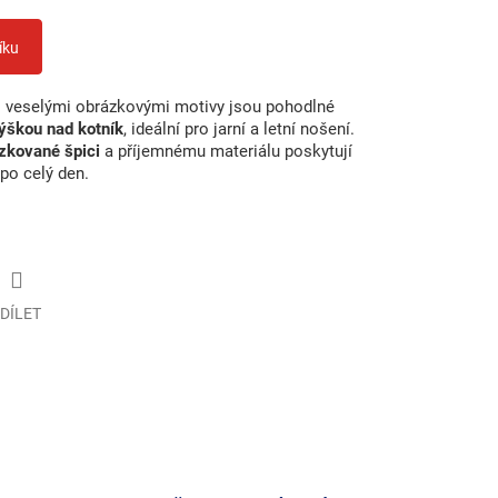
íku
 veselými obrázkovými motivy jsou pohodlné
ýškou nad kotník
, ideální pro jarní a letní nošení.
ízkované špici
a příjemnému materiálu poskytují
po celý den.
DÍLET