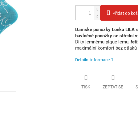
Přidat do koš
Dámské ponožky Lonka LILA
s
bavlněné ponožky se střední v
Díky jemnému pique lemu,
řet
maximální komfort bez otlaků 
Detailní informace
TISK
ZEPTAT SE
S