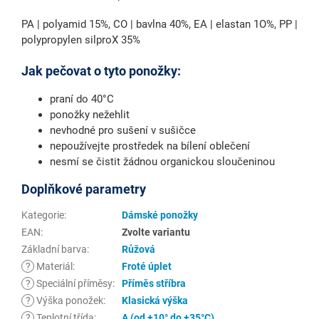
PA | polyamid 15%, CO | bavlna 40%, EA | elastan 1O%, PP |
polypropylen silproX 35%
Jak pečovat o tyto ponožky:
praní do 40°C
ponožky nežehlit
nevhodné pro sušení v sušičce
nepoužívejte prostředek na bílení oblečení
nesmí se čistit žádnou organickou sloučeninou
Doplňkové parametry
Kategorie
:
Dámské ponožky
EAN
:
Zvolte variantu
Základní barva
:
Růžová
?
Materiál
:
Froté úplet
?
Speciální příměsy
:
Příměs stříbra
?
Výška ponožek
:
Klasická výška
?
Teplotní třída
:
A (od +10° do +35°C)