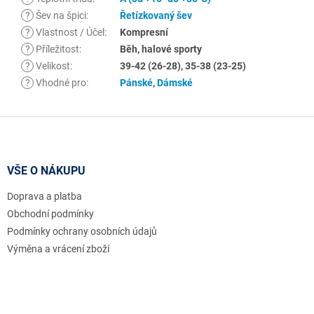
?
Šev na špici
:
Řetízkovaný šev
?
Vlastnost / Účel
:
Kompresní
?
Příležitost
:
Běh, halové sporty
?
Velikost
:
39-42 (26-28), 35-38 (23-25)
?
Vhodné pro
:
Pánské
,
Dámské
Z
á
p
a
VŠE O NÁKUPU
t
Doprava a platba
í
Obchodní podmínky
Podmínky ochrany osobních údajů
Výměna a vrácení zboží