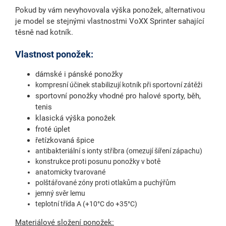
Pokud by vám nevyhovovala výška ponožek, alternativou
je model se stejnými vlastnostmi VoXX Sprinter sahající
těsně nad kotník.
Vlastnost ponožek:
dámské i pánské ponožky
kompresní účinek stabilizují kotník při sportovní zátěži
sportovní ponožky vhodné pro halové sporty, běh,
tenis
klasická výška ponožek
froté úplet
řetízkovaná špice
antibakteriální s ionty stříbra (omezují šíření zápachu)
konstrukce proti posunu ponožky v botě
anatomicky tvarované
polštářované zóny proti otlakům a puchýřům
jemný svěr lemu
teplotní třída A
(+10°C do +35°C)
Materiálové složení ponožek: