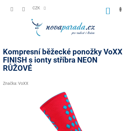
Přejít
na
CZK
NÁKUP
obsah
KOŠÍK
Kompresní běžecké ponožky VoXX
FINISH s ionty stříbra NEON
RŮŽOVÉ
Značka:
VoXX