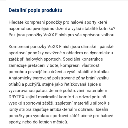
Detailní popis produktu
Hledáte kompresní ponožky pro halové sporty které
napomohou pevnějšímu držení a vyšší stabilitě kotníku?
Pak jsou ponožky VoXX Finish pro vás správnou volbou.
Kompresní ponožky VoXX Finish jsou dámské i pánské
sportovní ponožky navržené s ohledem na dynamickou
zátěž při halových sportech. Speciální konstrukce
zamezuje přetáčení v botě, kompresní vlastnosti
pomohou pevnějšímu držení a vyšší stabilitě kotníku.
Anatomicky tvarované polstrované zóny brání vzniku
otlaků a puchýřů, stejně jako řetízkovaná špice s
vyvzorovanou patou. Jemné polstrování materiálem
DRYTEX zajistí maximální komfort a odvod potu při
vysoké sportovní zátěži, zapletení materiálu silproX s
ionty stříbra zajišťuje antibakteriální ochranu. Ideální
ponožky pro vysokou sportovní zátěž učené pro halové
sporty, nebo do letních měsíců.