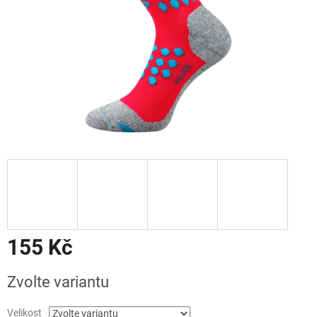
155 Kč
Měrná
Zvolte variantu
cena:
Velikost