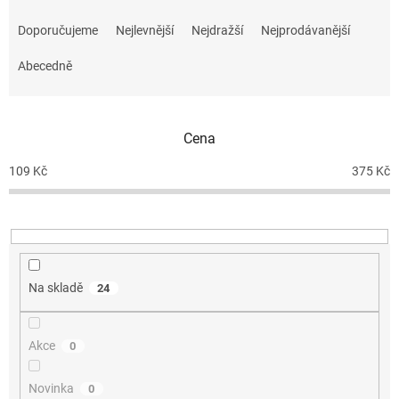
Ř
a
Doporučujeme
Nejlevnější
Nejdražší
Nejprodávanější
z
e
Abecedně
n
í
p
r
Cena
o
d
109
Kč
375
Kč
u
k
t
ů
Na skladě
24
Akce
0
Novinka
0