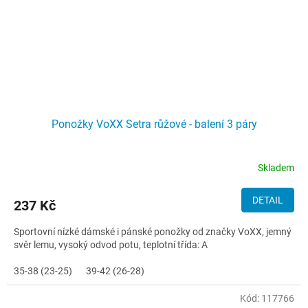
Ponožky VoXX Setra růžové - balení 3 páry
Skladem
DETAIL
237 Kč
Sportovní nízké dámské i pánské ponožky od značky VoXX, jemný
svěr lemu, vysoký odvod potu, teplotní třída: A
35-38 (23-25)
39-42 (26-28)
Kód:
117766