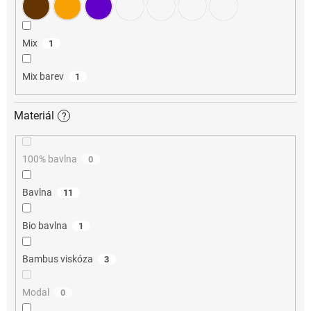
Mix
1
Mix barev
1
Materiál
?
100% bavlna
0
Bavlna
11
Bio bavlna
1
Bambus viskóza
3
Modal
0