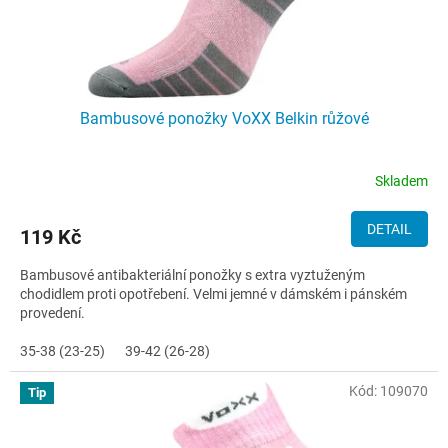
Bambusové ponožky VoXX Belkin růžové
Skladem
DETAIL
119 Kč
Bambusové antibakteriální ponožky s extra vyztuženým
chodidlem proti opotřebení. Velmi jemné v dámském i pánském
provedení.
35-38 (23-25)
39-42 (26-28)
Kód:
109070
Tip