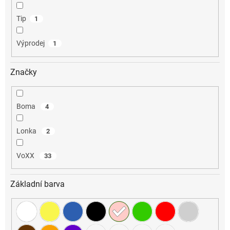
Tip
1
Výprodej
1
Značky
Boma
4
Lonka
2
VoXX
33
Základní barva