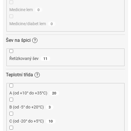
Medicine lem
0
Medicine/diabet lem
0
Šev na špici
?
Řetízkovaný šev
11
Teplotní třída
?
A (od +10° do +35°C)
20
B (od -5° do +20°C)
3
C (od -20° do +5°C)
10