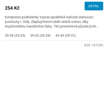
DETAIL
254 Kč
Kompresní podkolenky Vxpres spolehlivě nahradí stahovací
punčochy I. třídy. Zlepšují krevní oběh vašich nohou, díky
stupňovitému masážnímu tlaku. Tím preventivně působí proti...
35-38 (23-25)
39-42 (26-28)
43-46 (29-31)
Kód:
101292