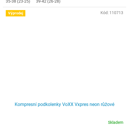
35-38 (23-25)
39-42 (26-28)
Kód:
110713
Výprodej
Kompresní podkolenky VoXX Vxpres neon růžové
Skladem