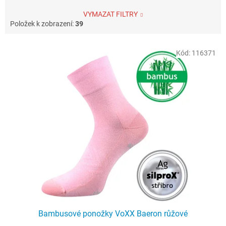
VYMAZAT FILTRY
Položek k zobrazení:
39
V
Kód:
116371
ý
p
i
s
p
r
o
d
u
k
t
ů
Bambusové ponožky VoXX Baeron růžové