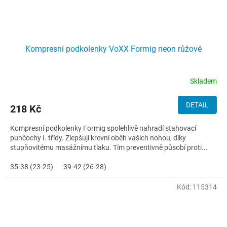
Kompresní podkolenky VoXX Formig neon růžové
Skladem
DETAIL
218 Kč
Kompresní podkolenky Formig spolehlivě nahradí stahovací
punčochy I. třídy. Zlepšují krevní oběh vašich nohou, díky
stupňovitému masážnímu tlaku. Tím preventivně působí proti...
35-38 (23-25)
39-42 (26-28)
Kód:
115314