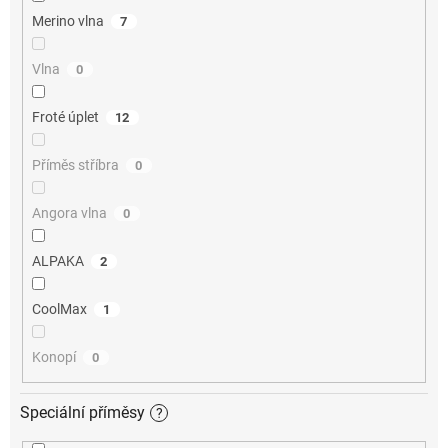
Merino vlna
7
Vlna
0
Froté úplet
12
Příměs stříbra
0
Angora vlna
0
ALPAKA
2
CoolMax
1
Konopí
0
Speciální příměsy
?