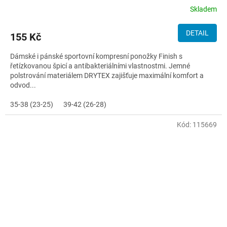
Skladem
DETAIL
155 Kč
Dámské i pánské sportovní kompresní ponožky Finish s
řetízkovanou špicí a antibakteriálními vlastnostmi. Jemné
polstrování materiálem DRYTEX zajišťuje maximální komfort a
odvod...
35-38 (23-25)
39-42 (26-28)
Kód:
115669