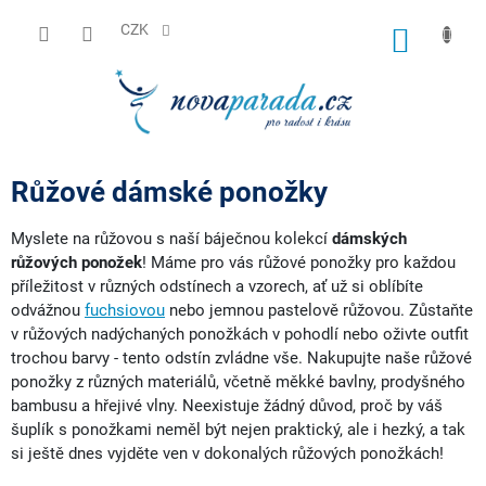
Přejít
na
CZK
NÁKUP
obsah
KOŠÍK
Růžové dámské ponožky
Myslete na růžovou s naší báječnou kolekcí
dámských
růžových ponožek
! Máme pro vás růžové ponožky pro každou
příležitost v různých odstínech a vzorech, ať už si oblíbíte
odvážnou
fuchsiovou
nebo jemnou pastelově růžovou. Zůstaňte
v růžových nadýchaných ponožkách v pohodlí nebo oživte outfit
trochou barvy - tento odstín zvládne vše. Nakupujte naše růžové
ponožky z různých materiálů, včetně měkké bavlny, prodyšného
bambusu a hřejivé vlny. Neexistuje žádný důvod, proč by váš
šuplík s ponožkami neměl být nejen praktický, ale i hezký, a tak
si ještě dnes vyjděte ven v dokonalých růžových ponožkách!