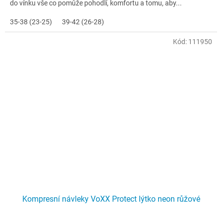
do vínku vše co pomůže pohodlí, komfortu a tomu, aby...
35-38 (23-25)
39-42 (26-28)
Kód:
111950
Kompresní návleky VoXX Protect lýtko neon růžové