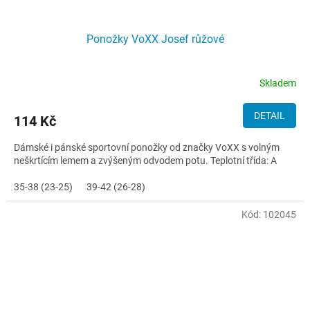
Ponožky VoXX Josef růžové
Skladem
DETAIL
114 Kč
Dámské i pánské sportovní ponožky od značky VoXX s volným
neškrtícím lemem a zvýšeným odvodem potu. Teplotní třída: A
35-38 (23-25)
39-42 (26-28)
Kód:
102045