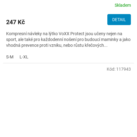
Skladem
DETAIL
247 Kč
Kompresní návleky na lýtko VoXX Protect jsou učeny nejen na
sport, ale také pro každodenní nošení pro budoucí maminky a jako
vhodná prevence proti vzniku, nebo růstu křečových...
S-M
L-XL
Kód:
117943