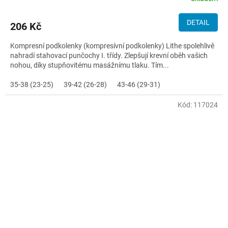
DETAIL
206 Kč
Kompresní podkolenky (kompresívní podkolenky) Lithe spolehlivě
nahradí stahovací punčochy I. třídy. Zlepšují krevní oběh vašich
nohou, díky stupňovitému masážnímu tlaku. Tím...
35-38 (23-25)
39-42 (26-28)
43-46 (29-31)
Kód:
117024