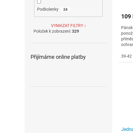
Podkolenky
24
109
VYMAZAT FILTRY
Pánské
Položek k zobrazení:
329
ponož
příměs
ochran
lemu
39-42 
Přijímáme online platby
Jedn