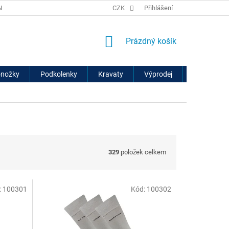
ÍCH ÚDAJŮ
VRÁCENÍ ZBOŽÍ A REKLAMACE
CZK
Přihlášení
NÁKUPNÍ
Prázdný košík
KOŠÍK
onožky
Podkolenky
Kravaty
Výprodej
Značky
329
položek celkem
:
100301
Kód:
100302