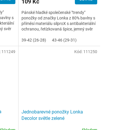
109 Kč
dy"
Pánské hladké společenské "trendy"
bavlny s
ponožky od značky Lonka z 80% bavlny s
kteriální
příměsí materiálu silproX s antibakteriální
ný svěr
ochranou, řetízkovaná špice, jemný svěr
lemu
39-42 (26-28)
43-46 (29-31)
:
111249
Kód:
111250
a
Jednobarevné ponožky Lonka
Decolor světle zelené
Skladem