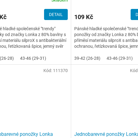
DETAIL
D
 Kč
109 Kč
 hladké společenské "trendy"
Pánské hladké společenské "tren
ky od značky Lonka z 80% bavlny s
ponožky od značky Lonka z 80% 
í materiálu silproX s antibakteriální
příměsí materiálu silproX s antiba
ou, řetízkovaná špice, jemný svěr
ochranou, řetízkovaná špice, jem
lemu
(26-28)
43-46 (29-31)
39-42 (26-28)
43-46 (29-31)
Kód:
111370
Kód
obarevné ponožky Lonka
Jednobarevné ponožky Lonk