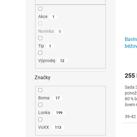
n
p
u
r
e
k
o
l
t
Akce
1
d
ů
u
k
Novinka
0
t
Bavl
ů
béžo
Tip
1
Výprodej
12
255
Značky
Sada 
ponož
Boma
17
80 % b
švem n
Lonka
199
39-42 
VoXX
113