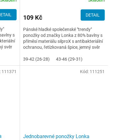
Skladem
ETAIL
DETAIL
109 Kč
dy"
Pánské hladké společenské "trendy"
bavlny s
ponožky od značky Lonka z 80% bavlny s
kteriální
příměsí materiálu silproX s antibakteriální
ný svěr
ochranou, řetízkovaná špice, jemný svěr
lemu
39-42 (26-28)
43-46 (29-31)
:
111371
Kód:
111251
a
Jednobarevné ponožky Lonka