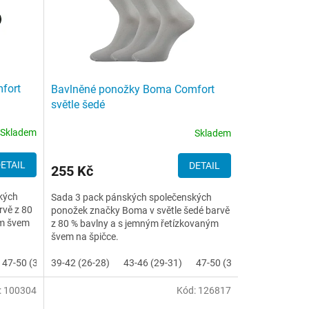
fort
Bavlněné ponožky Boma Comfort
světle šedé
Skladem
Skladem
ETAIL
DETAIL
255 Kč
kých
Sada 3 pack pánských společenských
rvě z 80
ponožek značky Boma v světle šedé barvě
ým švem
z 80 % bavlny a s jemným řetízkovaným
švem na špičce.
47-50 (32-34)
39-42 (26-28)
43-46 (29-31)
47-50 (32-34)
:
100304
Kód:
126817