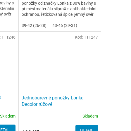
bavlny s
ponožky od značky Lonka z 80% bavlny s
kteriální
příměsí materiálu silproX s antibakteriální
ný svěr
ochranou, řetízkovaná špice, jemný svěr
lemu
39-42 (26-28)
43-46 (29-31)
:
111246
Kód:
111247
a
Jednobarevné ponožky Lonka
Decolor růžové
Skladem
Skladem
ETAIL
DETAIL