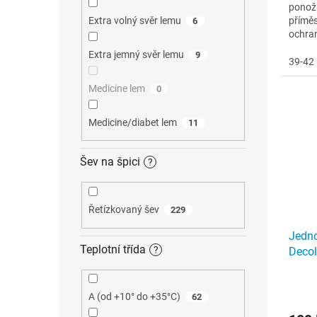
ponož
Extra volný svěr lemu
příměs
6
ochran
lemu
Extra jemný svěr lemu
9
39-42 
Medicine lem
0
Medicine/diabet lem
11
Šev na špici
?
Řetízkovaný šev
229
Jedn
Teplotní třída
?
Decol
A (od +10° do +35°C)
62