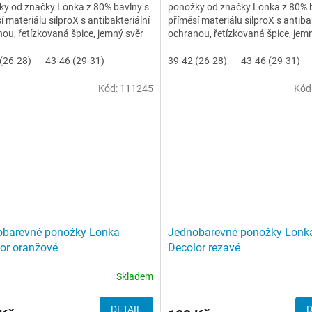
ky od značky Lonka z 80% bavlny s
ponožky od značky Lonka z 80% 
í materiálu silproX s antibakteriální
příměsí materiálu silproX s antiba
ou, řetízkovaná špice, jemný svěr
ochranou, řetízkovaná špice, jem
lemu
(26-28)
43-46 (29-31)
39-42 (26-28)
43-46 (29-31)
Kód:
111245
Kód
obarevné ponožky Lonka
Jednobarevné ponožky Lonk
or oranžové
Decolor rezavé
Skladem
DETAIL
D