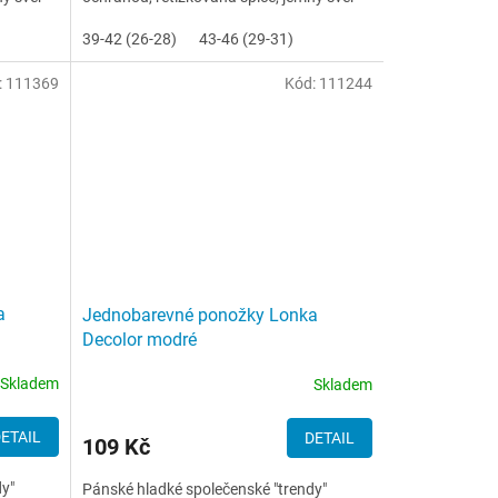
lemu
39-42 (26-28)
43-46 (29-31)
:
111369
Kód:
111244
a
Jednobarevné ponožky Lonka
Decolor modré
Skladem
Skladem
ETAIL
DETAIL
109 Kč
dy"
Pánské hladké společenské "trendy"