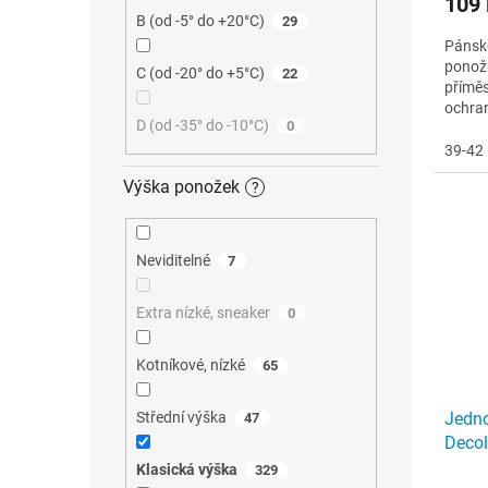
109
B (od -5° do +20°C)
29
Pánské
ponož
C (od -20° do +5°C)
22
příměs
ochran
D (od -35° do -10°C)
0
lemu
39-42 
Výška ponožek
?
Neviditelné
7
Extra nízké, sneaker
0
Kotníkové, nízké
65
Střední výška
Jedn
47
Decol
Klasická výška
329