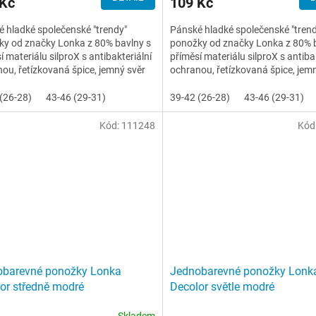
 Kč
109 Kč
 hladké společenské "trendy"
Pánské hladké společenské "tren
ky od značky Lonka z 80% bavlny s
ponožky od značky Lonka z 80% 
í materiálu silproX s antibakteriální
příměsí materiálu silproX s antiba
ou, řetízkovaná špice, jemný svěr
ochranou, řetízkovaná špice, jem
lemu
(26-28)
43-46 (29-31)
39-42 (26-28)
43-46 (29-31)
Kód:
111248
Kód
obarevné ponožky Lonka
Jednobarevné ponožky Lonk
or středně modré
Decolor světle modré
Skladem