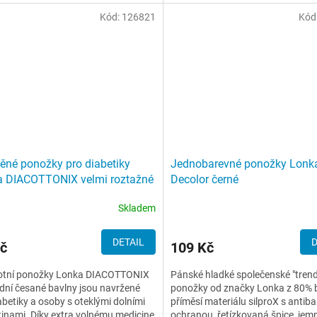
Kód:
126821
Kód
ěné ponožky pro diabetiky
Jednobarevné ponožky Lonk
a DIACOTTONIX velmi roztažné
Decolor černé
Skladem
DETAIL
D
č
109 Kč
otní ponožky Lonka DIACOTTONIX
Pánské hladké společenské "tren
odní česané bavlny jsou navržené
ponožky od značky Lonka z 80% 
abetiky a osoby s oteklými dolními
příměsí materiálu silproX s antiba
inami. Díky extra volnému medicine
ochranou, řetízkovaná špice, jem