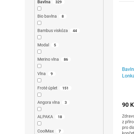
Bavlna
329
Bio bavlna
8
Bambus viskóza
44
Modal
5
Merino vlna
86
Bavln
Vlna
9
Lonk
černé
Froté úplet
151
Angora vlna
3
90 K
Zdrav
ALPAKA
18
z přír
pro di
CoolMax
7
končet