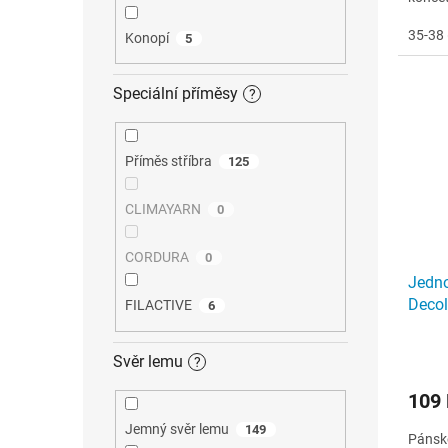
lemu, 
35-38 
Konopí
5
Speciální příměsy
?
Příměs stříbra
125
CLIMAYARN
0
CORDURA
0
Jedn
Decol
FILACTIVE
6
Svěr lemu
?
109
Jemný svěr lemu
149
Pánské