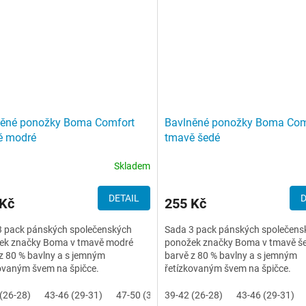
něné ponožky Boma Comfort
Bavlněné ponožky Boma Com
ě modré
tmavě šedé
Skladem
DETAIL
D
 Kč
255 Kč
3 pack pánských společenských
Sada 3 pack pánských společens
ek značky Boma v tmavě modré
ponožek značky Boma v tmavě š
z 80 % bavlny a s jemným
barvě z 80 % bavlny a s jemným
ovaným švem na špičce.
řetízkovaným švem na špičce.
(26-28)
43-46 (29-31)
47-50 (32-34)
39-42 (26-28)
43-46 (29-31)