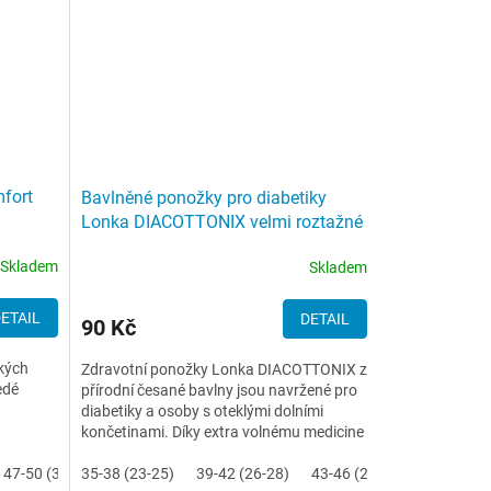
fort
Bavlněné ponožky pro diabetiky
Lonka DIACOTTONIX velmi roztažné
bílé
Skladem
Skladem
ETAIL
DETAIL
90 Kč
kých
Zdravotní ponožky Lonka DIACOTTONIX z
edé
přírodní česané bavlny jsou navržené pro
diabetiky a osoby s oteklými dolními
končetinami. Díky extra volnému medicine
lemu, bezešvé...
47-50 (32-34)
35-38 (23-25)
39-42 (26-28)
43-46 (29-31)
47-50 (32