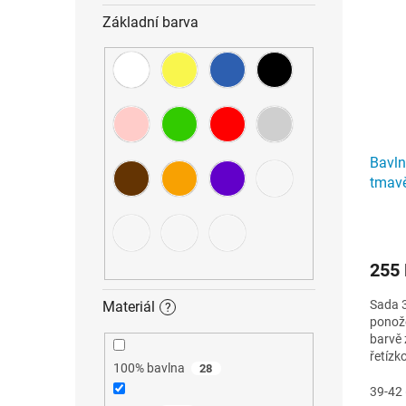
Základní barva
Bavl
tmav
255
Sada 
Materiál
?
ponož
barvě 
řetízk
100% bavlna
28
39-42 