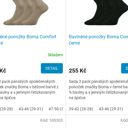
něné ponožky Boma Comfort
Bavlněné ponožky Boma Com
vé
černé
Skladem
DETAIL
D
 Kč
255 Kč
3 pack pánských společenských
Sada 3 pack pánských společens
ek značky Boma v béžové barvě z
ponožek značky Boma v černé ba
avlny a s jemným řetízkovaným
% bavlny a s jemným řetízkovan
a špičce.
na špičce.
(26-28)
43-46 (29-31)
47-50 (32-34)
39-42 (26-28)
43-46 (29-31)
Kód:
100303
Kód