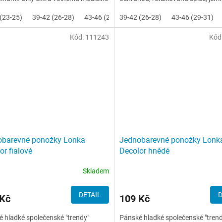
bezešvé...
lemu
(23-25)
39-42 (26-28)
43-46 (29-31)
39-42 (26-28)
47-50 (32-34)
43-46 (29-31)
Kód:
111243
Kód
obarevné ponožky Lonka
Jednobarevné ponožky Lonk
or fialové
Decolor hnědé
Skladem
DETAIL
D
 Kč
109 Kč
 hladké společenské "trendy"
Pánské hladké společenské "tren