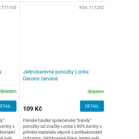
:
111163
Kód:
111242
a
Jednobarevné ponožky Lonka
Decolor červené
Skladem
Skladem
ETAIL
DETAIL
109 Kč
dy"
Pánské hladké společenské "trendy"
bavlny s
ponožky od značky Lonka z 80% bavlny s
kteriální
příměsí materiálu silproX s antibakteriální
ný svěr
ochranou, řetízkovaná špice, jemný svěr