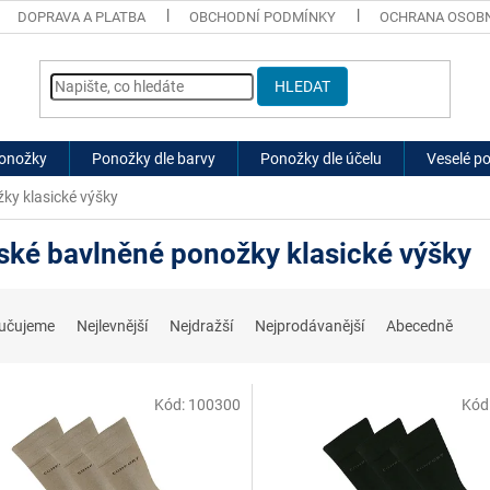
DOPRAVA A PLATBA
OBCHODNÍ PODMÍNKY
OCHRANA OSOBN
HLEDAT
ponožky
Ponožky dle barvy
Ponožky dle účelu
Veselé p
ky klasické výšky
ské bavlněné ponožky klasické výšky
učujeme
Nejlevnější
Nejdražší
Nejprodávanější
Abecedně
Kód:
100300
Kód