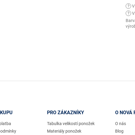
?
V
?
V
Barv
výro
ÁKUPU
PRO ZÁKAZNÍKY
O NOVÁ 
platba
Tabulka velikostí ponožek
O nás
podmínky
Materiály ponožek
Blog