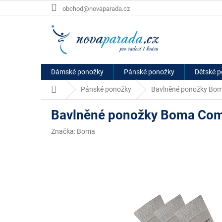
Přejít
obchod@novaparada.cz
na
obsah
Dámské ponožky
Pánské ponožky
Dětské 
Domů
Pánské ponožky
Bavlněné ponožky Boma
Bavlněné ponožky Boma Comf
Značka:
Boma