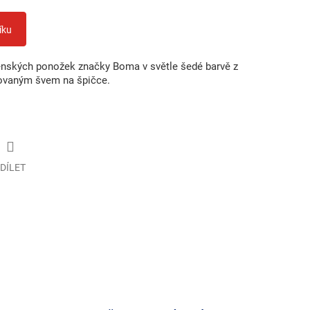
íku
nských ponožek značky Boma v světle šedé barvě z
kovaným švem na špičce.
DÍLET