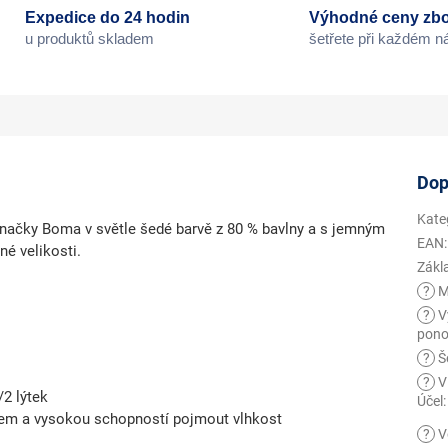
Expedice do 24 hodin
Výhodné ceny zbo
u produktů skladem
šetřete při každém 
Dop
Kate
ačky Boma v světle šedé barvě z 80 % bavlny a s jemným
EAN
:
é velikosti.
Zákl
?
M
?
V
pono
?
Še
?
V
/2 lýtek
Účel
:
kem a vysokou schopností pojmout vlhkost
?
V