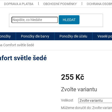
DOPRAVA A PLATBA
OBCHODNÍ PODMÍNKY
OCHRANA OSOBN
HLEDAT
ponožky
Ponožky dle barvy
Ponožky dle účelu
Veselé p
 Comfort světle šedé
ort světle šedé
255 Kč
Měrná
Zvolte variantu
cena:
Velikost
Můžeme doručit do:
Zvolte varia