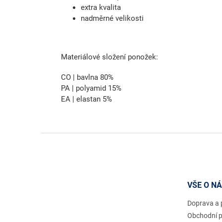
extra kvalita
nadměrné velikosti
Materiálové složení ponožek:
CO | bavlna 80%
PA | polyamid 15%
EA | elastan 5%
Z
á
p
a
t
VŠE O N
í
Doprava a 
Obchodní 