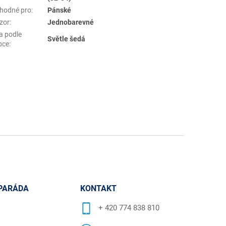
hodné pro
:
Pánské
zor
:
Jednobarevné
a podle
Světle šedá
bce
:
PARÁDA
KONTAKT
+ 420 774 838 810