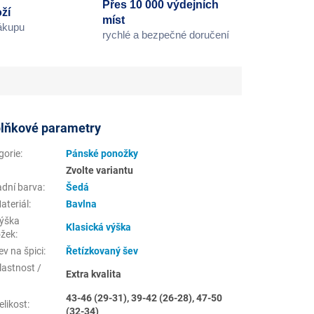
Přes 10 000 výdejních
ží
míst
nákupu
rychlé a bezpečné doručení
lňkové parametry
gorie
:
Pánské ponožky
Zvolte variantu
adní barva
:
Šedá
ateriál
:
Bavlna
ýška
Klasická výška
žek
:
v na špici
:
Řetízkovaný šev
lastnost /
Extra kvalita
43-46 (29-31), 39-42 (26-28), 47-50
elikost
:
(32-34)