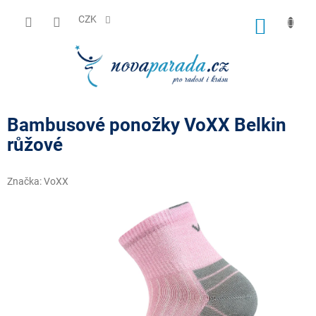
Přejít
na
CZK
NÁKUP
obsah
KOŠÍK
Bambusové ponožky VoXX Belkin
růžové
Značka:
VoXX