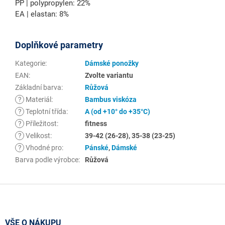
PP | polypropylen: 22%
EA | elastan: 8%
Doplňkové parametry
Kategorie
:
Dámské ponožky
EAN
:
Zvolte variantu
Základní barva
:
Růžová
?
Materiál
:
Bambus viskóza
?
Teplotní třída
:
A (od +10° do +35°C)
?
Příležitost
:
fitness
?
Velikost
:
39-42 (26-28), 35-38 (23-25)
?
Vhodné pro
:
Pánské
,
Dámské
Barva podle výrobce
:
Růžová
Z
á
p
a
VŠE O NÁKUPU