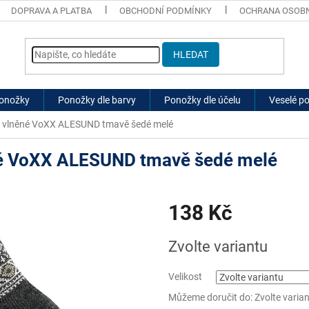
DOPRAVA A PLATBA
OBCHODNÍ PODMÍNKY
OCHRANA OSOBN
HLEDAT
ponožky
Ponožky dle barvy
Ponožky dle účelu
Veselé p
é vlněné VoXX ALESUND tmavě šedé melé
né VoXX ALESUND tmavě šedé melé
138 Kč
Měrná
Zvolte variantu
cena:
Velikost
Můžeme doručit do:
Zvolte varia