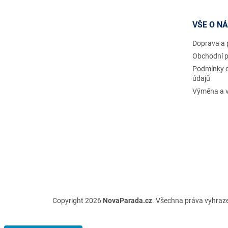
a
t
VŠE O N
í
Doprava a 
Obchodní 
Podmínky 
údajů
Výměna a v
Copyright 2026
NovaParada.cz
. Všechna práva vyhraz