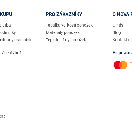
ÁKUPU
PRO ZÁKAZNÍKY
O NOVÁ 
platba
Tabulka velikostí ponožek
O nás
podmínky
Materiály ponožek
Blog
ochrany osobních
Teplotní třídy ponožek
Kontakty
Příjmáme
rácení zboží
ena.