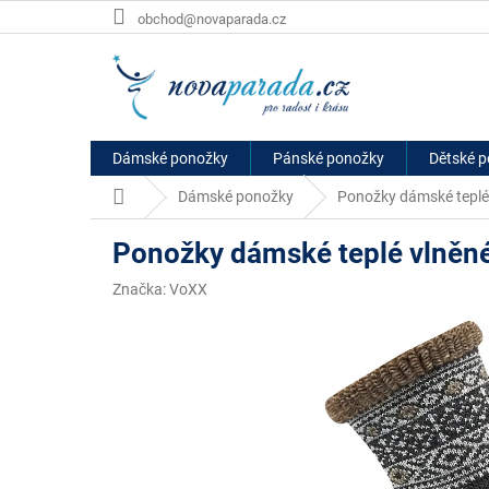
Přejít
obchod@novaparada.cz
na
obsah
Dámské ponožky
Pánské ponožky
Dětské 
Domů
Dámské ponožky
Ponožky dámské tepl
Ponožky dámské teplé vlně
Značka:
VoXX