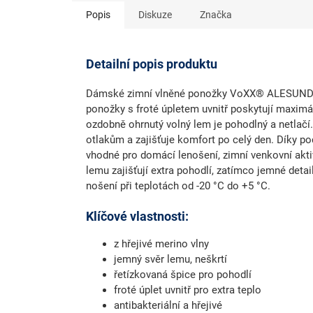
Popis
Diskuze
Značka
Detailní popis produktu
Dámské
zimní vlněné ponožky VoXX® ALESUN
ponožky s froté úpletem uvnitř poskytují
maximál
ozdobně ohrnutý volný lem
je pohodlný a netlačí
otlakům a zajišťuje komfort po celý den. Díky po
vhodné pro domácí lenošení, zimní venkovní akti
lemu zajišťují extra pohodlí, zatímco jemné detai
nošení při teplotách od -20 °C do +5 °C.
Klíčové vlastnosti:
z hřejivé merino vlny
jemný svěr lemu, neškrtí
řetízkovaná špice pro pohodlí
froté úplet uvnitř pro extra teplo
antibakteriální a hřejivé