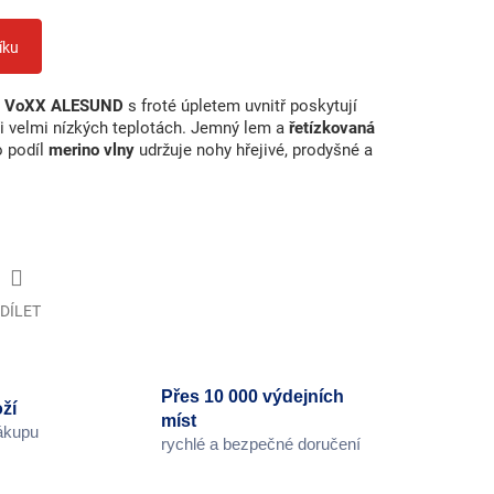
íku
ky VoXX ALESUND
s froté úpletem uvnitř poskytují
ři velmi nízkých teplotách. Jemný lem a
řetízkovaná
o podíl
merino vlny
udržuje nohy hřejivé, prodyšné a
DÍLET
Přes 10 000 výdejních
ží
míst
nákupu
rychlé a bezpečné doručení