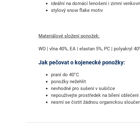
ideální na domácí lenošení i zimní venkovní
stylový snow flake motiv
Materiálové složení ponožek:
WO | vlna 40%, EA | elastan 5%, PC | polyakryl 4
Jak pečovat o kojenecké ponožky:
praní do 40°C
ponožky nežehlit
nevhodné pro sušení v sušičce
nepoužívejte prostředek na bílení oblečení
nesmí se čistit žádnou organickou slouče
Z
á
p