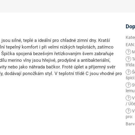
Dop
Kate
D
jsou silné, teplé a ideální pro chladné zimní dny. Kratší
EAN
:
ní tepelný komfort
i při velmi nízkých teplotách, zatímco
?
M
.
Špička spojená bezešvým řetízkovaným švem
zabraňuje
?
T
dílu
merino vlny
jsou hřejivé, prodyšné a antibakteriální,
třída
vity nebo jako náhrada bačkor.
Froté úplet
a příjemný svěr
?
Š
ly, dodávají ponožkám styl. V teplotní třídě C jsou vhodné pro
špici
?
S
lemu
?
V
/ Úče
?
V
pro
:
Barv