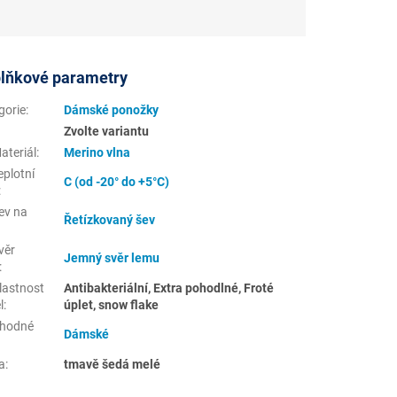
lňkové parametry
gorie
:
Dámské ponožky
Zvolte variantu
ateriál
:
Merino vlna
eplotní
C (od -20° do +5°C)
:
ev na
Řetízkovaný šev
:
věr
Jemný svěr lemu
:
lastnost
Antibakteriální, Extra pohodlné, Froté
l
:
úplet, snow flake
hodné
Dámské
a
:
tmavě šedá melé