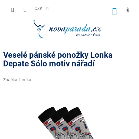
Přejít
na
CZK
NÁKUP
obsah
KOŠÍK
Veselé pánské ponožky Lonka
Depate Sólo motiv nářadí
Značka:
Lonka