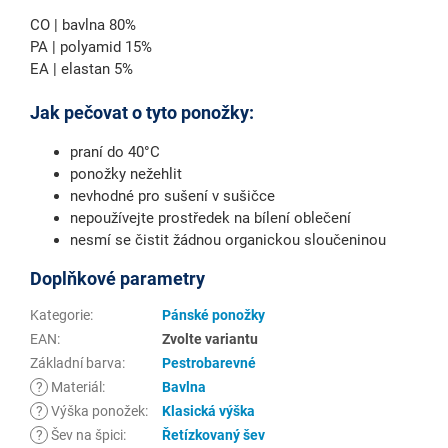
CO | bavlna 80%
PA | polyamid 15%
EA | elastan 5%
Jak pečovat o tyto ponožky:
praní do 40°C
ponožky nežehlit
nevhodné pro sušení v sušičce
nepoužívejte prostředek na bílení oblečení
nesmí se čistit žádnou organickou sloučeninou
Doplňkové parametry
Kategorie
:
Pánské ponožky
EAN
:
Zvolte variantu
Základní barva
:
Pestrobarevné
?
Materiál
:
Bavlna
?
Výška ponožek
:
Klasická výška
?
Šev na špici
:
Řetízkovaný šev