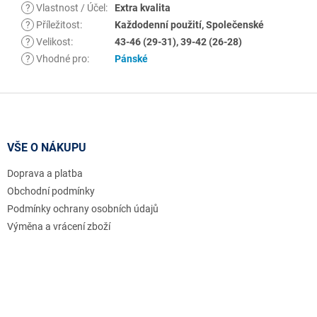
?
Vlastnost / Účel
:
Extra kvalita
?
Příležitost
:
Každodenní použití, Společenské
?
Velikost
:
43-46 (29-31), 39-42 (26-28)
?
Vhodné pro
:
Pánské
Z
á
p
a
VŠE O NÁKUPU
t
Doprava a platba
í
Obchodní podmínky
Podmínky ochrany osobních údajů
Výměna a vrácení zboží