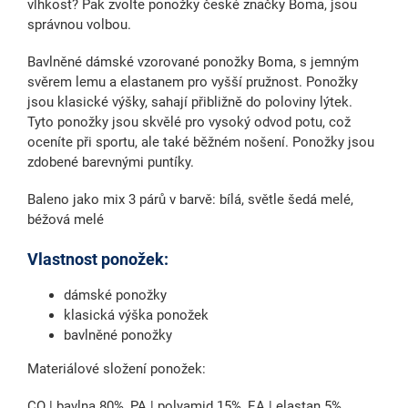
vlhkost? Pak zvolte ponožky české značky Boma, jsou
správnou volbou.
Bavlněné dámské vzorované ponožky Boma, s jemným
svěrem lemu a elastanem pro vyšší pružnost. Ponožky
jsou klasické výšky, sahají přibližně do poloviny lýtek.
Tyto ponožky jsou skvělé pro vysoký odvod potu, což
oceníte při sportu, ale také běžném nošení. Ponožky jsou
zdobené barevnými puntíky.
Baleno jako mix 3 párů v barvě: bílá, světle šedá melé,
béžová melé
Vlastnost ponožek:
dámské ponožky
klasická výška ponožek
bavlněné ponožky
Materiálové složení ponožek:
CO | bavlna 80%, PA | polyamid 15%, EA | elastan 5%