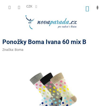
Přejít
na
CZK
NÁKUP
obsah
KOŠÍK
Ponožky Boma Ivana 60 mix B
Značka:
Boma