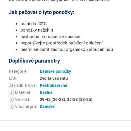
Jak pečovat o tyto ponožky:
praní do 40°C
ponožky nežehlit
nevhodné pro sušení v sušičce
nepoužívejte prostředek na bílení oblečení
nesmí se čistit žádnou organickou sloučeninou
Doplňkové parametry
Kategorie
:
Dámské ponožky
EAN
:
Zvolte variantu
Základní barva
:
Pestrobarevné
?
Materiál
:
Bavlna
?
Velikost
:
39-42 (26-28), 35-38 (23-25)
?
Vhodné pro
:
Dámské
Z
á