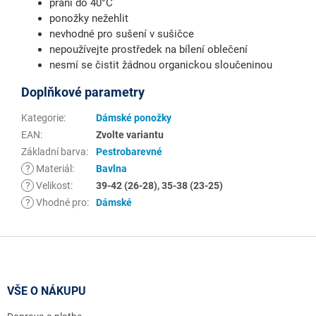
praní do 40°C
ponožky nežehlit
nevhodné pro sušení v sušičce
nepoužívejte prostředek na bílení oblečení
nesmí se čistit žádnou organickou sloučeninou
Doplňkové parametry
Kategorie
:
Dámské ponožky
EAN
:
Zvolte variantu
Základní barva
:
Pestrobarevné
?
Materiál
:
Bavlna
?
Velikost
:
39-42 (26-28), 35-38 (23-25)
?
Vhodné pro
:
Dámské
Z
á
p
a
VŠE O NÁKUPU
t