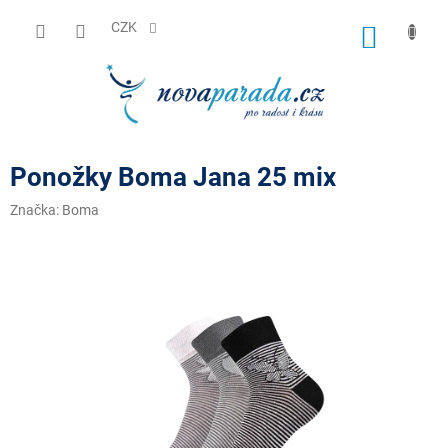
Přejít
na
CZK
NÁKUP
obsah
KOŠÍK
Ponožky Boma Jana 25 mix
Značka:
Boma