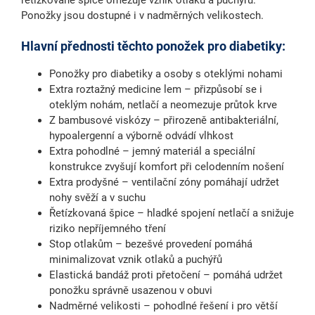
řetízkované špice
omezuje vznik otlaků a puchýřů.
Ponožky jsou dostupné i v nadměrných velikostech.
Hlavní přednosti těchto ponožek pro diabetiky:
Ponožky pro diabetiky a osoby s oteklými nohami
Extra roztažný medicine lem
– přizpůsobí se i
oteklým nohám, netlačí a neomezuje průtok krve
Z bambusové viskózy
– přirozeně antibakteriální,
hypoalergenní a výborně odvádí vlhkost
Extra pohodlné
– jemný materiál a speciální
konstrukce zvyšují komfort při celodenním nošení
Extra prodyšné
– ventilační zóny pomáhají udržet
nohy svěží a v suchu
Řetízkovaná špice
– hladké spojení netlačí a snižuje
riziko nepříjemného tření
Stop otlakům
– bezešvé provedení pomáhá
minimalizovat vznik otlaků a puchýřů
Elastická bandáž proti přetočení
– pomáhá udržet
ponožku správně usazenou v obuvi
Nadměrné velikosti
– pohodlné řešení i pro větší