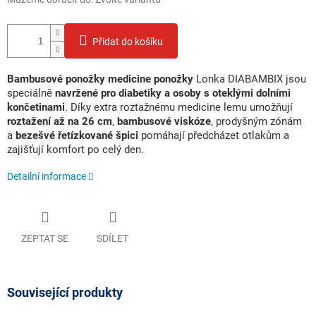
Přidat do košíku
Bambusové ponožky medicine ponožky
Lonka DIABAMBIX jsou
speciálně
navržené pro diabetiky a osoby s oteklými dolními
končetinami
. Díky extra roztažnému medicine lemu umožňují
roztažení až na 26 cm
,
bambusové viskóze
, prodyšným zónám
a
bezešvé řetízkované špici
pomáhají předcházet otlakům a
zajišťují komfort po celý den.
Detailní informace
ZEPTAT SE
SDÍLET
Související produkty