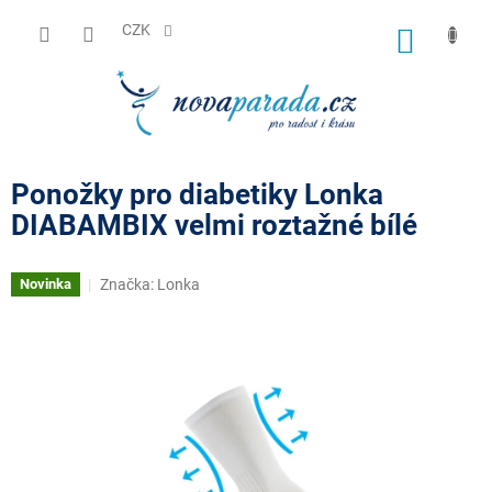
Přejít
na
CZK
NÁKUP
obsah
KOŠÍK
Ponožky pro diabetiky Lonka
DIABAMBIX velmi roztažné bílé
Značka:
Lonka
Novinka