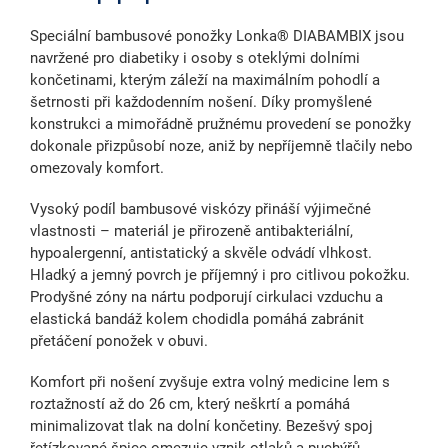
Speciální
bambusové ponožky Lonka® DIABAMBIX jsou
navržené pro diabetiky
i osoby s
oteklými dolními
končetinami
, kterým záleží na maximálním pohodlí a
šetrnosti při
každodenním nošení
. Díky promyšlené
konstrukci a mimořádně pružnému provedení se ponožky
dokonale přizpůsobí noze, aniž by nepříjemně tlačily nebo
omezovaly komfort.
Vysoký podíl bambusové viskózy
přináší výjimečné
vlastnosti – materiál je
přirozeně antibakteriální
,
hypoalergenní, antistatický a skvěle odvádí vlhkost.
Hladký a jemný povrch je příjemný i pro citlivou pokožku.
Prodyšné zóny na nártu podporují cirkulaci vzduchu
a
elastická bandáž kolem chodidla pomáhá zabránit
přetáčení ponožek v obuvi.
Komfort při nošení zvyšuje
extra volný medicine lem s
roztažností až do 26 cm
, který neškrtí a pomáhá
minimalizovat tlak na dolní končetiny.
Bezešvý spoj