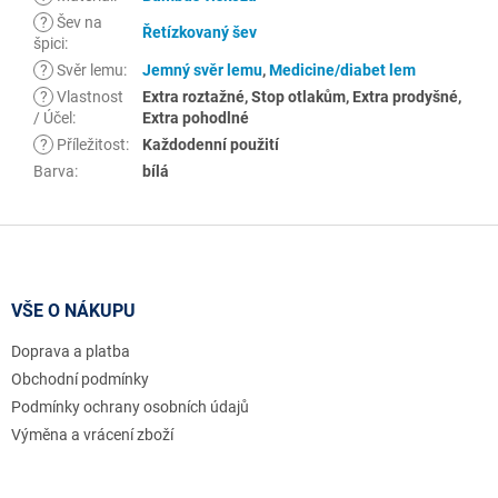
?
Šev na
Řetízkovaný šev
špici
:
?
Svěr lemu
:
Jemný svěr lemu
,
Medicine/diabet lem
?
Vlastnost
Extra roztažné, Stop otlakům, Extra prodyšné,
/ Účel
:
Extra pohodlné
?
Příležitost
:
Každodenní použití
Barva
:
bílá
Z
á
p
a
VŠE O NÁKUPU
t
Doprava a platba
í
Obchodní podmínky
Podmínky ochrany osobních údajů
Výměna a vrácení zboží