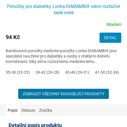
Ponožky pro diabetiky Lonka DIABAMBIX velmi roztažné
šedé melé
Skladem
94 Kč
DETAIL
Bambusové ponožky medicine ponožky Lonka DIABAMBIX jsou
speciálně navržené pro diabetiky a osoby s oteklými dolními
končetinami. Díky extra roztažnému medicine lemu...
35-38 (23-25)
39-42 (26-28)
43-46 (29-31)
47-50 (32-34)
ZOBRAZIT VŠECHNY SOUVISEJÍCÍ PRODUKTY
Popis
Diskuze
Značka
Detailní popis produktu