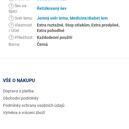
?
Šev na
Řetízkovaný šev
špici
:
?
Svěr lemu
:
Jemný svěr lemu
,
Medicine/diabet lem
?
Vlastnost
Extra roztažné, Stop otlakům, Extra prodyšné,
/ Účel
:
Extra pohodlné
?
Příležitost
:
Každodenní použití
Barva
:
Černá
Z
á
p
a
VŠE O NÁKUPU
t
Doprava a platba
í
Obchodní podmínky
Podmínky ochrany osobních údajů
Výměna a vrácení zboží