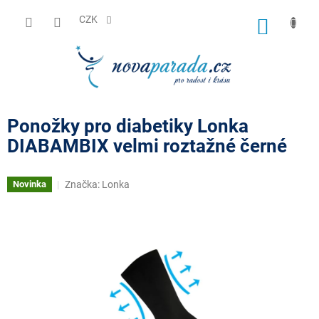
Přejít
na
CZK
NÁKUP
obsah
KOŠÍK
Ponožky pro diabetiky Lonka
DIABAMBIX velmi roztažné černé
Značka:
Lonka
Novinka