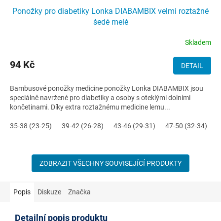
Ponožky pro diabetiky Lonka DIABAMBIX velmi roztažné
šedé melé
Skladem
94 Kč
DETAIL
Bambusové ponožky medicine ponožky Lonka DIABAMBIX jsou
speciálně navržené pro diabetiky a osoby s oteklými dolními
končetinami. Díky extra roztažnému medicine lemu...
35-38 (23-25)
39-42 (26-28)
43-46 (29-31)
47-50 (32-34)
ZOBRAZIT VŠECHNY SOUVISEJÍCÍ PRODUKTY
Popis
Diskuze
Značka
Detailní popis produktu