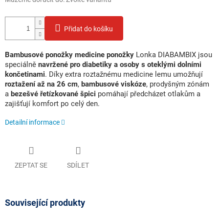
Přidat do košíku
Bambusové ponožky medicine ponožky
Lonka DIABAMBIX jsou
speciálně
navržené pro diabetiky a osoby s oteklými dolními
končetinami
. Díky extra roztažnému medicine lemu umožňují
roztažení až na 26 cm
,
bambusové viskóze
, prodyšným zónám
a
bezešvé řetízkované špici
pomáhají předcházet otlakům a
zajišťují komfort po celý den.
Detailní informace
ZEPTAT SE
SDÍLET
Související produkty