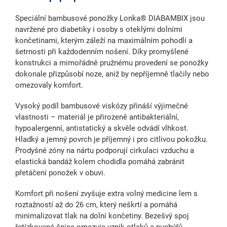
Speciální
bambusové ponožky Lonka® DIABAMBIX jsou
navržené pro diabetiky
i osoby s
oteklými dolními
končetinami
, kterým záleží na maximálním pohodlí a
šetrnosti při
každodenním nošení
. Díky promyšlené
konstrukci a mimořádně pružnému provedení se ponožky
dokonale přizpůsobí noze, aniž by nepříjemně tlačily nebo
omezovaly komfort.
Vysoký podíl bambusové viskózy
přináší výjimečné
vlastnosti – materiál je
přirozeně antibakteriální
,
hypoalergenní, antistatický a skvěle odvádí vlhkost.
Hladký a jemný povrch je příjemný i pro citlivou pokožku.
Prodyšné zóny na nártu podporují cirkulaci vzduchu
a
elastická bandáž kolem chodidla pomáhá zabránit
přetáčení ponožek v obuvi.
Komfort při nošení zvyšuje
extra volný medicine lem s
roztažností až do 26 cm
, který neškrtí a pomáhá
minimalizovat tlak na dolní končetiny.
Bezešvý spoj