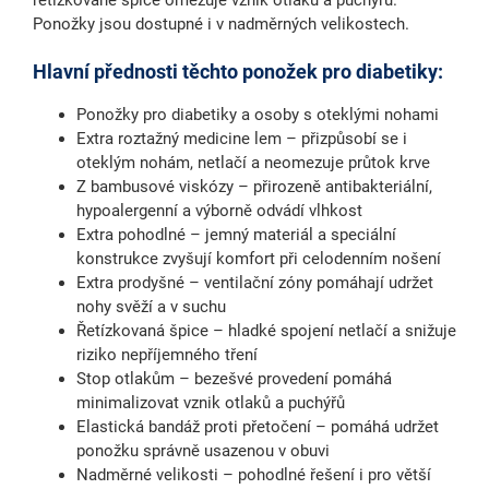
řetízkované špice
omezuje vznik otlaků a puchýřů.
Ponožky jsou dostupné i v nadměrných velikostech.
Hlavní přednosti těchto ponožek pro diabetiky:
Ponožky pro diabetiky a osoby s oteklými nohami
Extra roztažný medicine lem
– přizpůsobí se i
oteklým nohám, netlačí a neomezuje průtok krve
Z bambusové viskózy
– přirozeně antibakteriální,
hypoalergenní a výborně odvádí vlhkost
Extra pohodlné
– jemný materiál a speciální
konstrukce zvyšují komfort při celodenním nošení
Extra prodyšné
– ventilační zóny pomáhají udržet
nohy svěží a v suchu
Řetízkovaná špice
– hladké spojení netlačí a snižuje
riziko nepříjemného tření
Stop otlakům
– bezešvé provedení pomáhá
minimalizovat vznik otlaků a puchýřů
Elastická bandáž proti přetočení
– pomáhá udržet
ponožku správně usazenou v obuvi
Nadměrné velikosti
– pohodlné řešení i pro větší